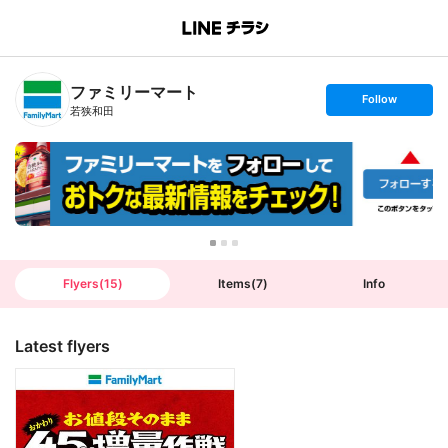
B
r
a
n
ファミリーマート
c
s
Follow
h
e
若狭和田
T
t
o
f
p
o
l
l
o
w
Flyers
(
15
)
Items
(
7
)
Info
Latest flyers