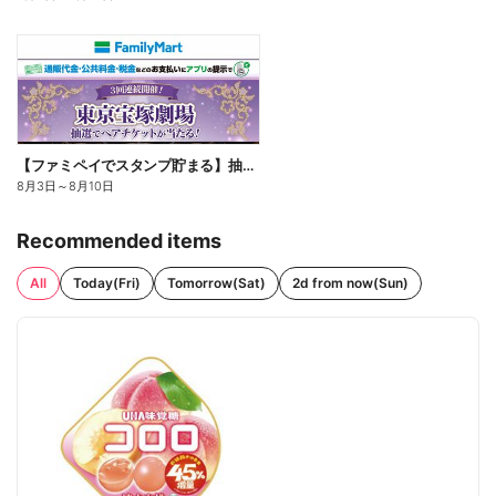
【ファミペイでスタンプ貯まる】抽選でペアチケットが当たる!
8月3日
～
8月10日
Recommended items
All
Today(Fri)
Tomorrow(Sat)
2d from now(Sun)