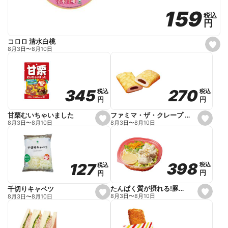
159
159
税込
税込
円
円
コロロ 清水白桃
s
8月3日
〜
8月10日
e
t
f
a
v
o
270
270
345
345
税込
税込
税込
税込
r
円
円
円
円
i
t
e
ファミマ・ザ・クレープ 生チョコ
甘栗むいちゃいました
s
s
8月3日
〜
8月10日
8月3日
〜
8月10日
e
e
t
t
f
f
a
a
v
v
o
o
398
398
127
127
税込
税込
税込
税込
r
r
円
円
円
円
i
i
t
t
e
e
たんぱく質が摂れる!豚しゃぶのパスタサラダ
千切りキャベツ
s
s
8月3日
〜
8月10日
8月3日
〜
8月10日
e
e
t
t
f
f
a
a
v
v