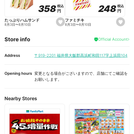
o
o
248
248
358
358
税込
税込
税込
税込
r
r
円
円
円
円
i
i
t
t
e
e
ファミチキ
たっぷりハムサンド
s
s
8月3日
〜
8月10日
8月3日
〜
8月10日
e
e
t
t
f
f
Store info
a
a
Official Account
v
v
o
o
r
r
i
i
Address
〒919-2201
福井県大飯郡高浜町和田117字上浜田104
t
t
e
e
Opening hours
変更となる場合がございますので、店舗にてご確認を
お願いします。
Nearby Stores