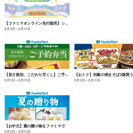
【ファミマオンライン先行販売】シルバニアファミリー
8月3日
～
8月10日
【旨さ格別、こだわり尽くし】ご予約弁当
8月3日
～
8月10日
8月3日
～
8月10日
【お中元】夏の贈り物をファミマで
8月3日
～
8月10日