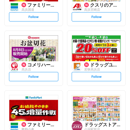
ファミリーマート
クスリのアオキ
高浜国道
高浜宮崎店
s
s
Follow
Follow
e
e
t
t
f
f
o
o
l
l
l
l
o
o
w
w
コメリハード&グリーン
ドラッグユタカ
高浜店
若狭高浜店
s
s
Follow
Follow
e
e
t
t
f
f
o
o
l
l
l
l
o
o
w
w
ファミリーマート
ドラッグストアコスモス
舞鶴小倉
小浜駅前店