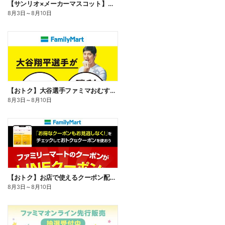
【サンリオ×メーカーマスコット】オリジナルグッズ貰える!
8月3日
～
8月10日
【おトク】大谷選手ファミマおむすび割
8月3日
～
8月10日
【おトク】お店で使えるクーポン配信中
8月3日
～
8月10日