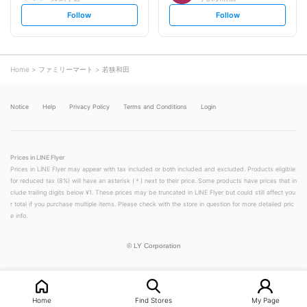
s
s
Follow
Follow
e
e
t
t
f
f
o
o
l
l
l
l
o
o
Home
ファミリーマート
若狭和田
w
w
Notice
Help
Privacy Policy
Terms and Conditions
Login
Prices in LINE Flyer
Prices in LINE Flyer may appear with tax included or both included and excluded. Products eligible
for reduced tax (8%) will have an asterisk (＊) next to their price. Some products have prices that in
clude trailing digits below ¥1. These prices may be truncated in LINE Flyer but could still affect you
r total if you purchase multiple items. Please check with the store in question for more detailed pric
e info.
©
LY Corporation
Home
Find Stores
My Page