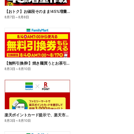
【おトク】お値段そのまま!45%増量作戦!
8月7日
～
8月8日
【無料引換券!】焼き麺買うとお茶引換券貰える!
8月3日
～
8月10日
楽天ポイントカード提示で、楽天市場でのお買い物がおトクに!
8月3日
～
8月10日