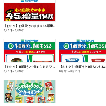
【おトク】お値段そのまま!45%増量作戦!
8月3日
～
8月10日
【おトク】1個買うと1個もらえる/アイス
8月3日
～
8月10日
8月3日
～
8月10日