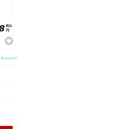
a
v
o
r
i
t
8
8
e
税込
税込
円
円
s
e
t
f
a
l Account
v
o
r
i
t
e