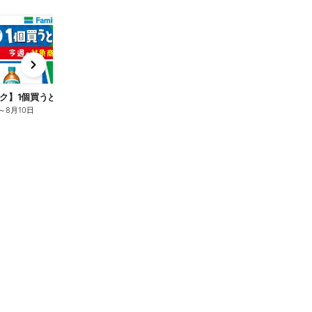
t
x
e
n
ク】1個買うと1個もらえる/麦茶
～
8月10日