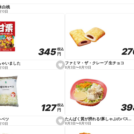
水白桃
月10日
27
27
345
345
税込
税込
円
円
ファミマ・ザ・クレープ 生チョコ
ちゃいました
s
8月3日
〜
8月10日
月10日
e
t
f
a
v
o
r
i
t
39
39
127
127
e
税込
税込
円
円
たんぱく質が摂れる!豚しゃぶのパスタサラダ
ャベツ
s
8月3日
〜
8月10日
月10日
e
t
f