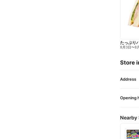
たっぷり
8月3日
〜
8
Store i
Address
Opening 
Nearby 