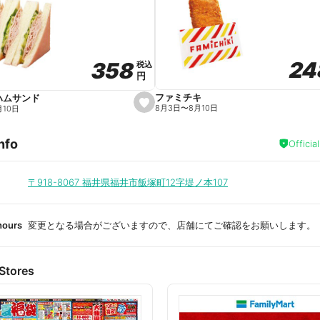
a
v
o
r
i
t
24
24
358
358
e
税込
税込
円
円
ファミチキ
ハムサンド
s
8月3日
〜
8月10日
月10日
e
t
f
nfo
a
Officia
v
o
r
i
〒918-8067
福井県福井市飯塚町12字堤ノ本107
t
e
hours
変更となる場合がございますので、店舗にてご確認をお願いします。
Stores