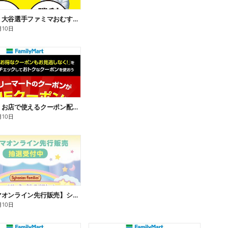
【おトク】大谷選手ファミマおむすび割
月10日
【おトク】お店で使えるクーポン配信中
月10日
【ファミマオンライン先行販売】シルバニアファミリー
月10日