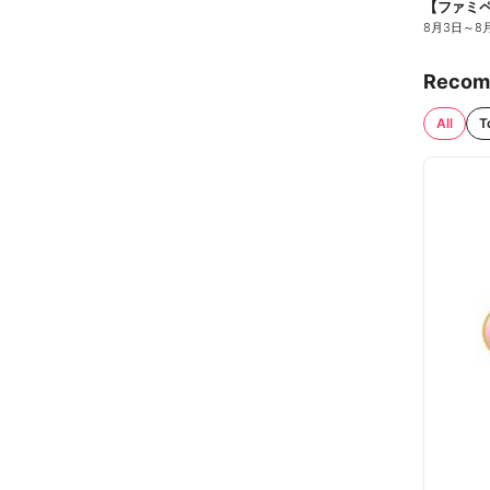
8月3日
～
8
Recom
All
T