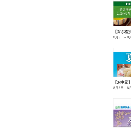
8月3日
～
8
【お中元
8月3日
～
8