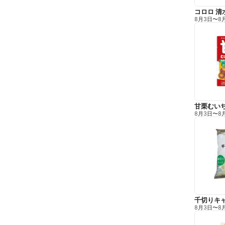
コロロ 清
8月3日
〜
8
甘栗むい
8月3日
〜
8
千切りキ
8月3日
〜
8