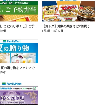
【旨さ格別、こだわり尽くし】ご予約弁当
【おトク】対象の焼きそば2個買うと100円引き!
月10日
8月3日
～
8月10日
】夏の贈り物をファミマで
月10日