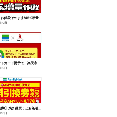
【おトク】お値段そのまま!45%増量作戦!
月10日
楽天ポイントカード提示で、楽天市場でのお買い物がおトクに!
月10日
【無料引換券!】焼き麺買うとお茶引換券貰える!
月10日