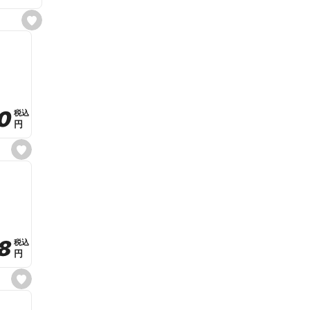
s
e
t
f
a
v
o
r
i
t
0
0
税込
税込
e
円
円
s
e
t
f
a
v
o
r
i
t
8
8
e
税込
税込
円
円
s
e
t
f