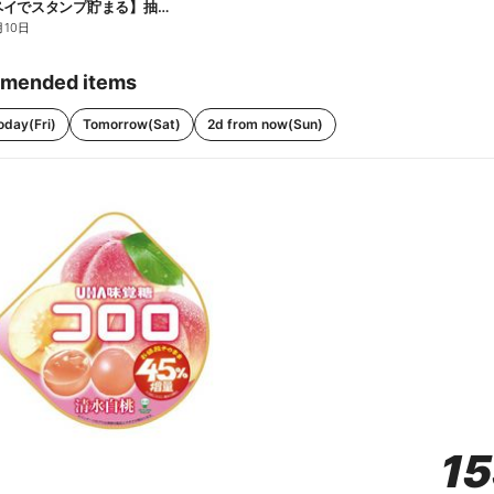
【ファミペイでスタンプ貯まる】抽選でペアチケットが当たる!
月10日
mended items
oday(Fri)
Tomorrow(Sat)
2d from now(Sun)
1
1