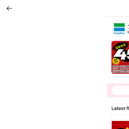
LINEチラシ
B
r
a
n
c
h
T
o
p
Latest f