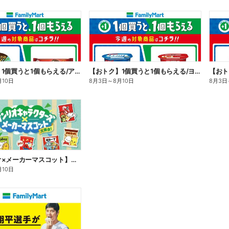
【おトク】1個買うと1個もらえる/アイス
【おトク】1個買うと1個もらえる/ヨーグルト
【おト
月10日
8月3日
～
8月10日
8月3日
【サンリオ×メーカーマスコット】オリジナルグッズ貰える!
月10日