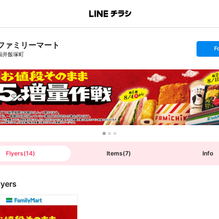
ファミリーマート
s
F
e
福井飯塚町
t
f
o
l
l
o
w
Flyers
(
14
)
Items
(
7
)
Info
lyers