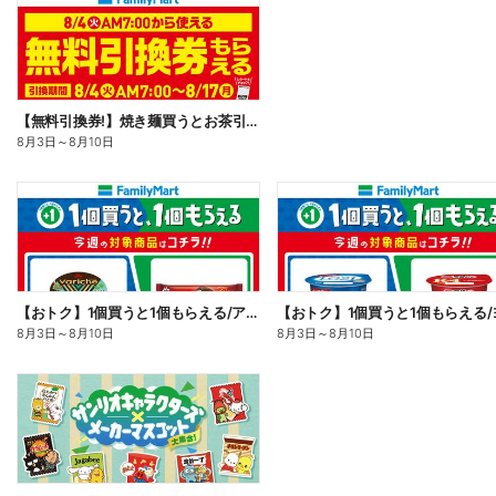
【無料引換券!】焼き麺買うとお茶引換券貰える!
8月3日
～
8月10日
【おトク】1個買うと1個もらえる/アイス
8月3日
～
8月10日
8月3日
～
8月10日