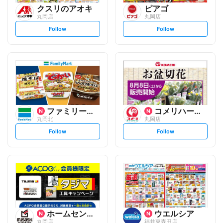
クスリのアオキ
ピアゴ
丸岡店
丸岡店
s
s
Follow
Follow
e
e
t
t
f
f
o
o
l
l
l
l
o
o
w
w
ファミリーマート
コメリハード&グリーン
丸岡北
丸岡店
s
s
Follow
Follow
e
e
t
t
f
f
o
o
l
l
l
l
o
o
w
w
ホームセンタームサシ
ウエルシア
丸岡店
福井東森田店