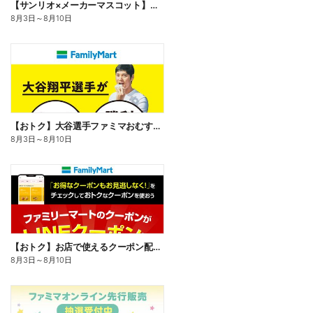
【サンリオ×メーカーマスコット】オリジナルグッズ貰える!
8月3日
～
8月10日
【おトク】大谷選手ファミマおむすび割
8月3日
～
8月10日
【おトク】お店で使えるクーポン配信中
8月3日
～
8月10日