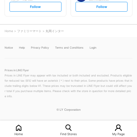
s
s
Follow
Follow
e
e
t
t
f
f
o
o
l
l
l
l
o
o
Home
ファミリーマート
丸岡インター
w
w
Notice
Help
Privacy Policy
Terms and Conditions
Login
Prices in LINE Flyer
Prices in LINE Flyer may appear with tax included or both included and excluded. Products eligible
for reduced tax (8%) will have an asterisk (＊) next to their price. Some products have prices that in
clude trailing digits below ¥1. These prices may be truncated in LINE Flyer but could still affect you
r total if you purchase multiple items. Please check with the store in question for more detailed pric
e info.
©
LY Corporation
Home
Find Stores
My Page