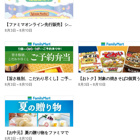
【ファミマオンライン先行販売】シルバニアファミリー
8月3日
～
8月10日
【旨さ格別、こだわり尽くし】ご予約弁当
8月3日
～
8月10日
8月3日
～
8月10日
【お中元】夏の贈り物をファミマで
8月3日
～
8月10日