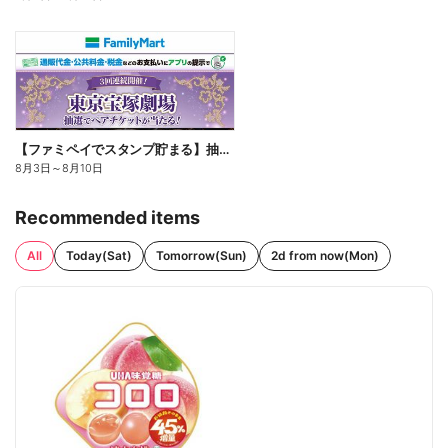
【ファミペイでスタンプ貯まる】抽選でペアチケットが当たる!
8月3日
～
8月10日
Recommended items
All
Today(Sat)
Tomorrow(Sun)
2d from now(Mon)