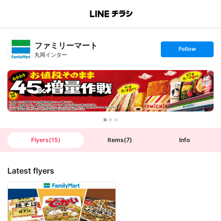
B
r
a
n
ファミリーマート
c
s
Follow
h
e
丸岡インター
T
t
o
f
p
o
l
l
o
w
Flyers
(
15
)
Items
(
7
)
Info
Latest flyers