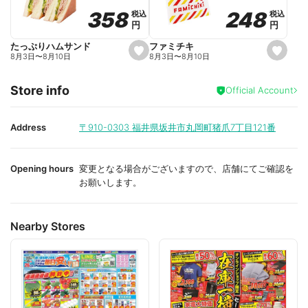
o
o
248
248
358
358
税込
税込
税込
税込
r
r
円
円
円
円
i
i
t
t
e
e
ファミチキ
たっぷりハムサンド
s
s
8月3日
〜
8月10日
8月3日
〜
8月10日
e
e
t
t
f
f
Store info
a
a
Official Account
v
v
o
o
r
r
i
i
Address
〒910-0303
福井県坂井市丸岡町猪爪7丁目121番
t
t
e
e
Opening hours
変更となる場合がございますので、店舗にてご確認を
お願いします。
Nearby Stores