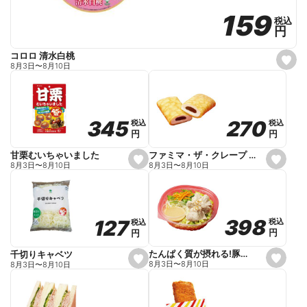
159
159
税込
税込
円
円
コロロ 清水白桃
s
8月3日
〜
8月10日
e
t
f
a
v
o
270
270
345
345
税込
税込
税込
税込
r
円
円
円
円
i
t
e
ファミマ・ザ・クレープ 生チョコ
甘栗むいちゃいました
s
s
8月3日
〜
8月10日
8月3日
〜
8月10日
e
e
t
t
f
f
a
a
v
v
o
o
398
398
127
127
税込
税込
税込
税込
r
r
円
円
円
円
i
i
t
t
e
e
たんぱく質が摂れる!豚しゃぶのパスタサラダ
千切りキャベツ
s
s
8月3日
〜
8月10日
8月3日
〜
8月10日
e
e
t
t
f
f
a
a
v
v