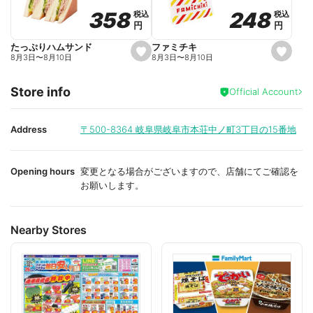
o
o
248
248
358
358
税込
税込
税込
税込
r
r
円
円
円
円
i
i
t
t
e
e
ファミチキ
たっぷりハムサンド
s
s
8月3日
〜
8月10日
8月3日
〜
8月10日
e
e
t
t
f
f
Store info
a
a
Official Account
v
v
o
o
r
r
i
i
Address
〒500-8364
岐阜県岐阜市本荘中ノ町3丁目の15番地
t
t
e
e
Opening hours
変更となる場合がございますので、店舗にてご確認を
お願いします。
Nearby Stores