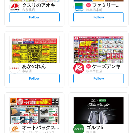
クスリのアオキ
ファミリーマート
六条北店
岐阜清本町
s
s
Follow
Follow
e
e
t
t
f
f
o
o
l
l
l
l
o
o
w
w
あかのれん
ケーズデンキ
市橋店
岐阜宇佐店
s
s
Follow
Follow
e
e
t
t
f
f
o
o
l
l
l
l
o
o
w
w
オートバックスグループ
ゴルフ5
スーパーオートバックス 岐阜店
岐阜店