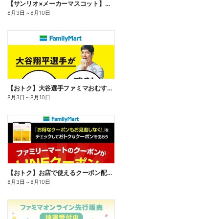
【サンリオ×メーカーマスコット】オリジナルグッズ貰える!
8月3日
～
8月10日
【おトク】大谷選手ファミマおむすび割
8月3日
～
8月10日
【おトク】お店で使えるクーポン配信中
8月3日
～
8月10日