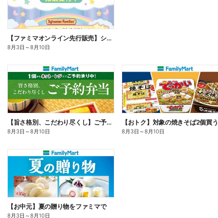
【ファミマオンライン先行販売】シルバニアファミリー
8月3日
～
8月10日
【旨さ格別、こだわり尽くし】ご予約弁当
8月3日
～
8月10日
8月3日
～
8月10日
【お中元】夏の贈り物をファミマで
8月3日
～
8月10日