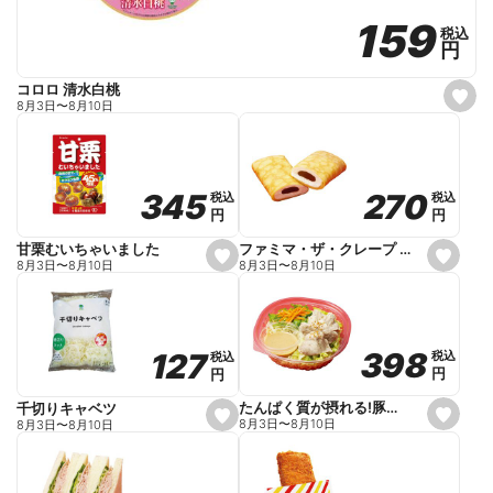
159
159
税込
税込
円
円
コロロ 清水白桃
s
8月3日
〜
8月10日
e
t
f
a
v
o
270
270
345
345
税込
税込
税込
税込
r
円
円
円
円
i
t
e
ファミマ・ザ・クレープ 生チョコ
甘栗むいちゃいました
s
s
8月3日
〜
8月10日
8月3日
〜
8月10日
e
e
t
t
f
f
a
a
v
v
o
o
398
398
127
127
税込
税込
税込
税込
r
r
円
円
円
円
i
i
t
t
e
e
たんぱく質が摂れる!豚しゃぶのパスタサラダ
千切りキャベツ
s
s
8月3日
〜
8月10日
8月3日
〜
8月10日
e
e
t
t
f
f
a
a
v
v