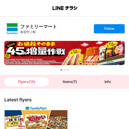
B
r
a
n
ファミリーマート
c
s
Follow
h
e
本荘中ノ町
T
t
o
f
p
o
l
l
o
w
Flyers
(
15
)
Items
(
7
)
Info
Latest flyers