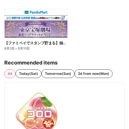
【ファミペイでスタンプ貯まる】抽選でペアチケットが当たる!
8月3日
～
8月10日
Recommended items
All
Today(Sat)
Tomorrow(Sun)
2d from now(Mon)