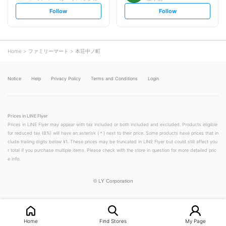
s
s
Follow
Follow
e
e
t
t
f
f
o
o
l
l
l
l
o
o
Home
ファミリーマート
本荘中ノ町
w
w
Notice
Help
Privacy Policy
Terms and Conditions
Login
Prices in LINE Flyer
Prices in LINE Flyer may appear with tax included or both included and excluded. Products eligible
for reduced tax (8%) will have an asterisk (＊) next to their price. Some products have prices that in
clude trailing digits below ¥1. These prices may be truncated in LINE Flyer but could still affect you
r total if you purchase multiple items. Please check with the store in question for more detailed pric
e info.
©
LY Corporation
Home
Find Stores
My Page