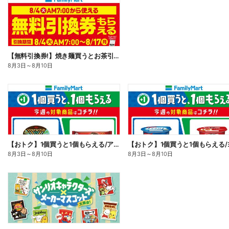
【無料引換券!】焼き麺買うとお茶引換券貰える!
8月3日
～
8月10日
【おトク】1個買うと1個もらえる/アイス
8月3日
～
8月10日
8月3日
～
8月10日