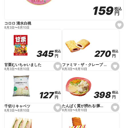
159
159
税込
税込
円
円
コロロ 清水白桃
s
8月3日
〜
8月10日
e
t
f
a
v
o
270
270
345
345
税込
税込
税込
税込
r
円
円
円
円
i
t
e
ファミマ・ザ・クレープ 生チョコ
甘栗むいちゃいました
s
s
8月3日
〜
8月10日
8月3日
〜
8月10日
e
e
t
t
f
f
a
a
v
v
o
o
398
398
127
127
税込
税込
税込
税込
r
r
円
円
円
円
i
i
t
t
e
e
たんぱく質が摂れる!豚しゃぶのパスタサラダ
千切りキャベツ
s
s
8月3日
〜
8月10日
8月3日
〜
8月10日
e
e
t
t
f
f
a
a
v
v