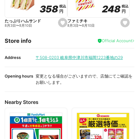
o
o
248
248
358
358
税込
税込
税込
税込
r
r
円
円
円
円
i
i
t
t
e
e
ファミチキ
たっぷりハムサンド
s
s
8月3日
〜
8月10日
8月3日
〜
8月10日
e
e
t
t
f
f
Store info
a
a
Official Account
v
v
o
o
r
r
i
i
Address
〒508-0203
岐阜県中津川市福岡1223番地の29
t
t
e
e
Opening hours
変更となる場合がございますので、店舗にてご確認を
お願いします。
Nearby Stores