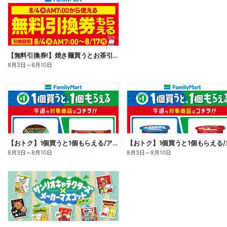
【無料引換券!】焼き麺買うとお茶引換券貰える!
8月3日
～
8月10日
【おトク】1個買うと1個もらえる/アイス
8月3日
～
8月10日
8月3日
～
8月10日