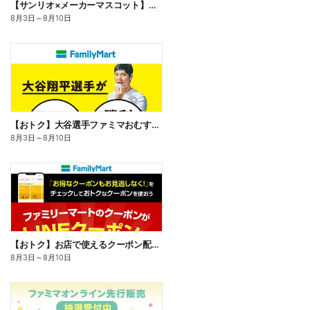
【サンリオ×メーカーマスコット】オリジナルグッズ貰える!
8月3日
～
8月10日
【おトク】大谷選手ファミマおむすび割
8月3日
～
8月10日
【おトク】お店で使えるクーポン配信中
8月3日
～
8月10日