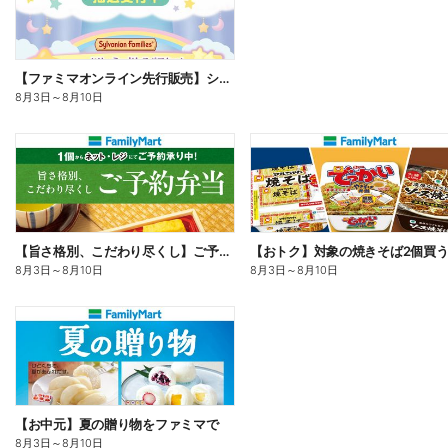
【ファミマオンライン先行販売】シルバニアファミリー
8月3日
～
8月10日
【旨さ格別、こだわり尽くし】ご予約弁当
8月3日
～
8月10日
8月3日
～
8月10日
【お中元】夏の贈り物をファミマで
8月3日
～
8月10日