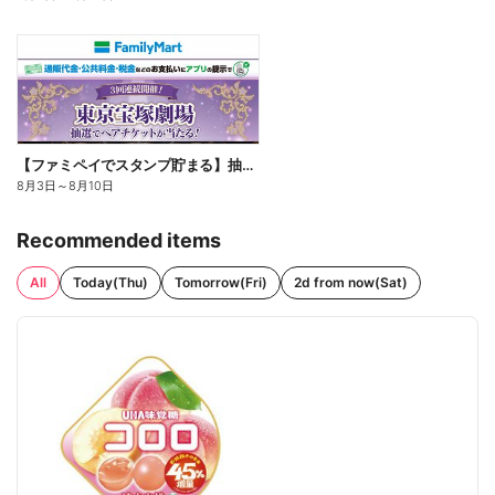
【ファミペイでスタンプ貯まる】抽選でペアチケットが当たる!
8月3日
～
8月10日
Recommended items
All
Today(Thu)
Tomorrow(Fri)
2d from now(Sat)