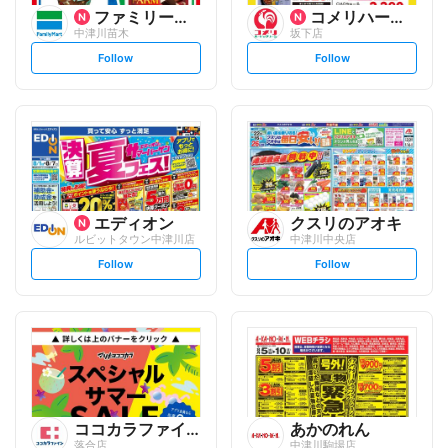
ファミリーマート
コメリハード&グリーン
中津川苗木
坂下店
s
s
Follow
Follow
e
e
t
t
f
f
o
o
l
l
l
l
o
o
w
w
エディオン
クスリのアオキ
ルビットタウン中津川店
中津川中央店
s
s
Follow
Follow
e
e
t
t
f
f
o
o
l
l
l
l
o
o
w
w
ココカラファイン
あかのれん
落合店
中津川駒場店