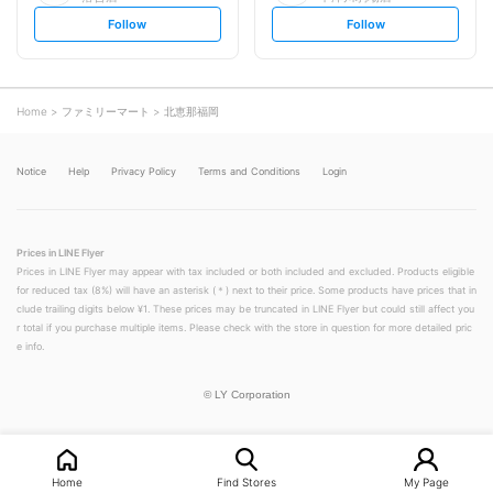
s
s
Follow
Follow
e
e
t
t
f
f
o
o
l
l
l
l
o
o
Home
ファミリーマート
北恵那福岡
w
w
Notice
Help
Privacy Policy
Terms and Conditions
Login
Prices in LINE Flyer
Prices in LINE Flyer may appear with tax included or both included and excluded. Products eligible
for reduced tax (8%) will have an asterisk (＊) next to their price. Some products have prices that in
clude trailing digits below ¥1. These prices may be truncated in LINE Flyer but could still affect you
r total if you purchase multiple items. Please check with the store in question for more detailed pric
e info.
©
LY Corporation
Home
Find Stores
My Page