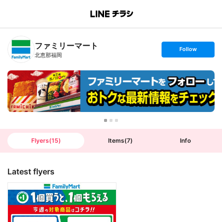
B
r
a
n
ファミリーマート
c
s
Follow
h
e
北恵那福岡
T
t
o
f
p
o
l
l
o
w
Flyers
(
15
)
Items
(
7
)
Info
Latest flyers