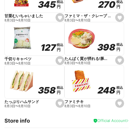
270
270
345
345
税込
税込
税込
税込
r
円
円
円
円
i
t
e
ファミマ・ザ・クレープ 生チョコ
甘栗むいちゃいました
s
s
8月3日
〜
8月10日
8月3日
〜
8月10日
e
e
t
t
f
f
a
a
v
v
o
o
398
398
127
127
税込
税込
税込
税込
r
r
円
円
円
円
i
i
t
t
e
e
たんぱく質が摂れる!豚しゃぶのパスタサラダ
千切りキャベツ
s
s
8月3日
〜
8月10日
8月3日
〜
8月10日
e
e
t
t
f
f
a
a
v
v
o
o
248
248
358
358
税込
税込
税込
税込
r
r
円
円
円
円
i
i
t
t
e
e
ファミチキ
たっぷりハムサンド
s
s
8月3日
〜
8月10日
8月3日
〜
8月10日
e
e
t
t
f
f
Store info
a
a
Official Account
v
v
o
o
r
r