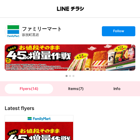
B
r
a
n
ファミリーマート
c
s
Follow
h
e
坂祝町黒岩
T
t
o
f
p
o
l
l
o
w
Flyers
(
14
)
Items
(
7
)
Info
Latest flyers