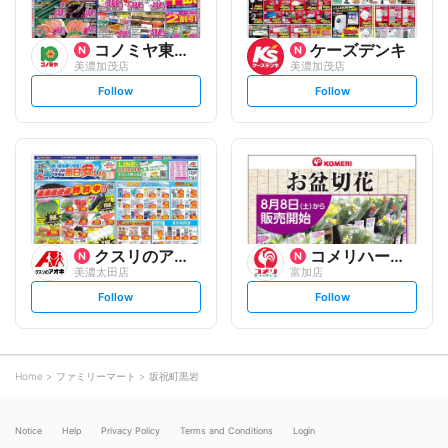
コノミヤ東海事業本部
ケーズデンキ
美濃加茂店
美濃加茂店
s
s
Follow
Follow
e
e
t
t
f
f
o
o
l
l
l
l
o
o
w
w
クスリのアオキ
コメリハード&グリーン
美濃太田店
富加店
s
s
Follow
Follow
e
e
t
t
f
f
o
o
l
l
l
l
o
o
Home
ファミリーマート
坂祝町黒岩
w
w
Notice
Help
Privacy Policy
Terms and Conditions
Login