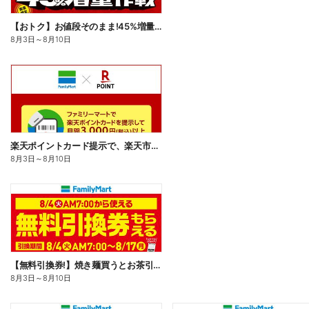
【おトク】お値段そのまま!45%増量作戦!
8月3日
～
8月10日
楽天ポイントカード提示で、楽天市場でのお買い物がおトクに!
8月3日
～
8月10日
【無料引換券!】焼き麺買うとお茶引換券貰える!
8月3日
～
8月10日