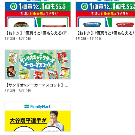
【おトク】1個買うと1個もらえる/アイス
8月3日
～
8月10日
8月3日
～
8月10日
【サンリオ×メーカーマスコット】オリジナルグッズ貰える!
8月3日
～
8月10日