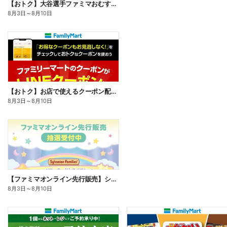
【おトク】大谷選手ファミマおむすび割
8月3日
～
8月10日
【おトク】お店で使えるクーポン配信中
8月3日
～
8月10日
【ファミマオンライン先行販売】シルバニアファミリー
8月3日
～
8月10日