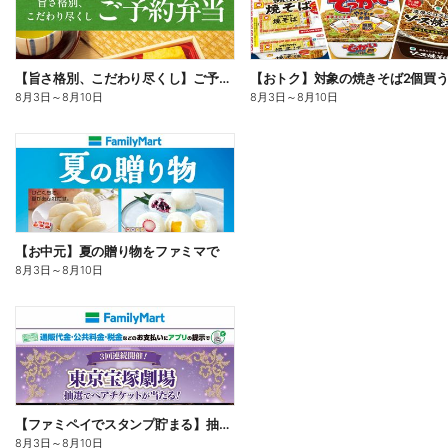
【旨さ格別、こだわり尽くし】ご予約弁当
8月3日
～
8月10日
8月3日
～
8月10日
【お中元】夏の贈り物をファミマで
8月3日
～
8月10日
【ファミペイでスタンプ貯まる】抽選でペアチケットが当たる!
8月3日
～
8月10日