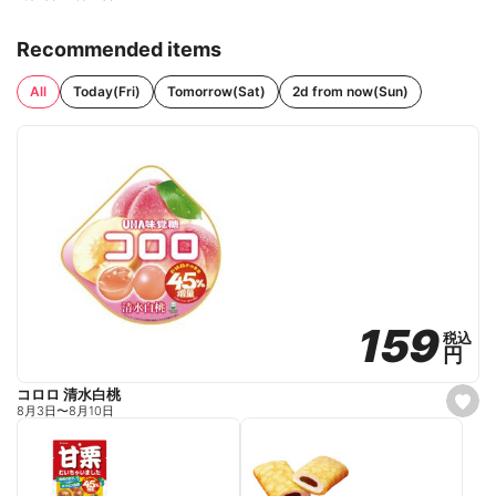
Recommended items
All
Today(Fri)
Tomorrow(Sat)
2d from now(Sun)
159
159
税込
税込
円
円
コロロ 清水白桃
s
8月3日
〜
8月10日
e
t
f
a
v
o