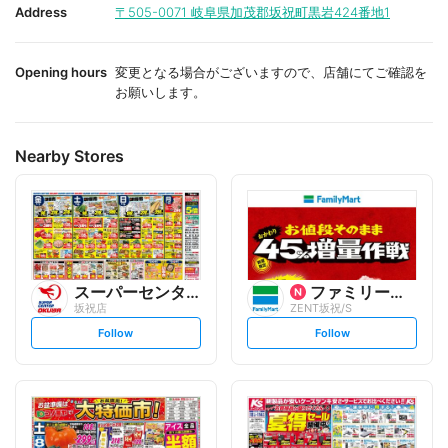
i
i
Address
〒505-0071
岐阜県加茂郡坂祝町黒岩424番地1
t
t
e
e
Opening hours
変更となる場合がございますので、店舗にてご確認を
お願いします。
Nearby Stores
スーパーセンターオークワ
ファミリーマート
坂祝店
ZENT坂祝/S
s
s
Follow
Follow
e
e
t
t
f
f
o
o
l
l
l
l
o
o
w
w