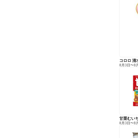
コロロ 清
8月3日
〜
8
甘栗むい
8月3日
〜
8