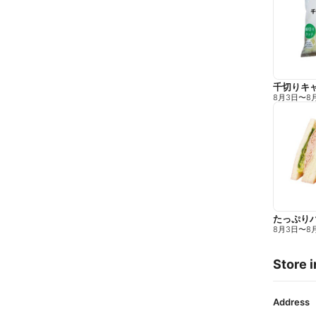
千切りキ
8月3日
〜
8
たっぷり
8月3日
〜
8
Store i
Address