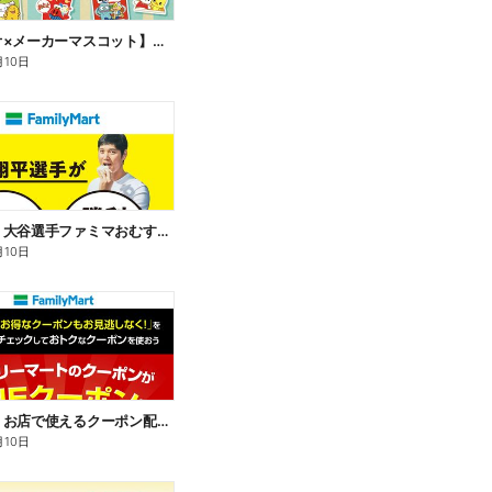
【サンリオ×メーカーマスコット】オリジナルグッズ貰える!
月10日
【おトク】大谷選手ファミマおむすび割
月10日
【おトク】お店で使えるクーポン配信中
月10日