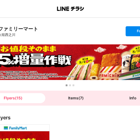
ファミリーマート
s
F
e
大垣西之川
t
f
o
l
l
o
w
Flyers
(
15
)
Items
(
7
)
Info
lyers