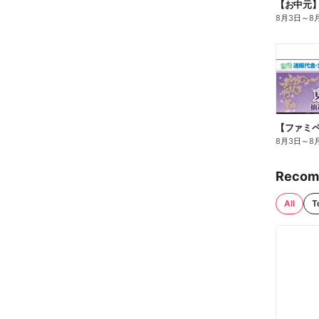
【お中元
8月3日
～
8
8月3日
～
8
Recom
All
T