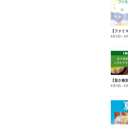
8月3日
～
8
8月3日
～
8