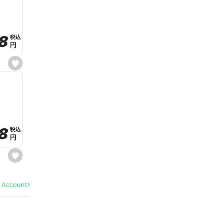
v
o
r
i
t
8
8
e
税込
税込
円
円
s
e
t
f
a
v
o
r
i
t
8
8
e
税込
税込
円
円
s
e
t
f
a
l Account
v
o
r
i
t