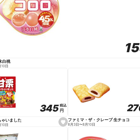
1
1
水白桃
月10日
27
27
345
345
税込
税込
円
円
ファミマ・ザ・クレープ 生チョコ
ちゃいました
s
8月3日
〜
8月10日
月10日
e
t
f
a