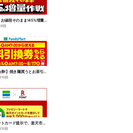
【おトク】お値段そのまま!45%増量作戦!
月8日
【無料引換券!】焼き麺買うとお茶引換券貰える!
月10日
楽天ポイントカード提示で、楽天市場でのお買い物がおトクに!
月10日