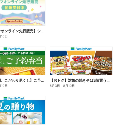
【ファミマオンライン先行販売】シルバニアファミリー
月10日
【旨さ格別、こだわり尽くし】ご予約弁当
【おトク】対象の焼きそば2個買うと100円引き!
月10日
8月3日
～
8月10日