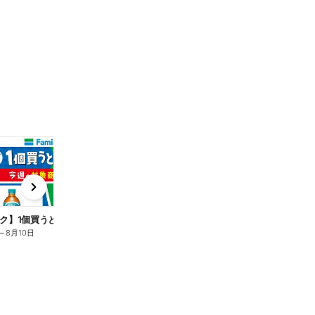
t
x
e
n
ク】1個買うと1個もらえる/麦茶
～
8月10日