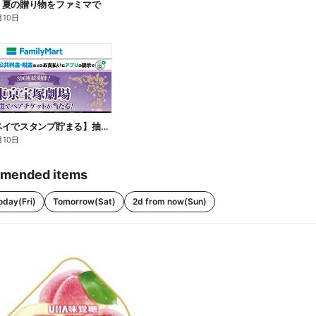
】夏の贈り物をファミマで
月10日
【ファミペイでスタンプ貯まる】抽選でペアチケットが当たる!
月10日
mended items
oday(Fri)
Tomorrow(Sat)
2d from now(Sun)