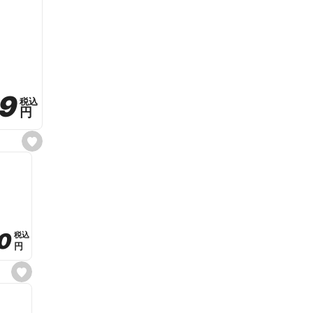
59
59
税込
税込
円
円
s
e
t
f
a
v
o
r
i
t
0
0
税込
税込
e
円
円
s
e
t
f
a