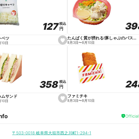
v
o
r
i
t
39
39
127
127
e
税込
税込
円
円
たんぱく質が摂れる!豚しゃぶのパスタサラダ
ャベツ
s
8月3日
〜
8月10日
月10日
e
t
f
a
v
o
r
i
t
24
24
358
358
e
税込
税込
円
円
ファミチキ
ハムサンド
s
8月3日
〜
8月10日
月10日
e
t
f
nfo
a
Officia
v
o
r
i
〒503-0018
岐阜県大垣市西之川町1-294-1
t