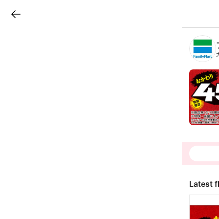
LINEチラシ
B
r
a
n
c
h
T
o
p
Latest f