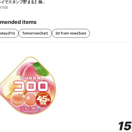
【ファミペイでスタンプ貯まる】抽選でペアチケットが当たる!
月10日
mended items
oday(Fri)
Tomorrow(Sat)
2d from now(Sun)
1
1