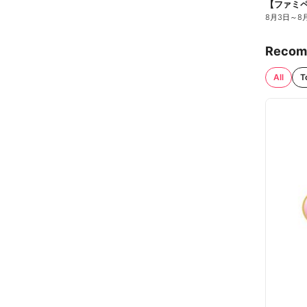
8月3日
～
8
Recom
All
T