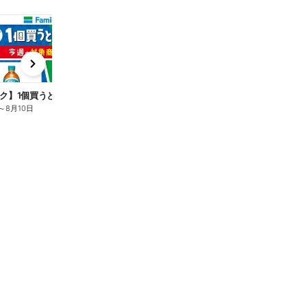
t
x
e
n
ク】1個買うと1個もらえる/麦茶
～
8月10日