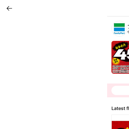
LINEチラシ
B
r
a
n
c
h
T
o
p
Latest f