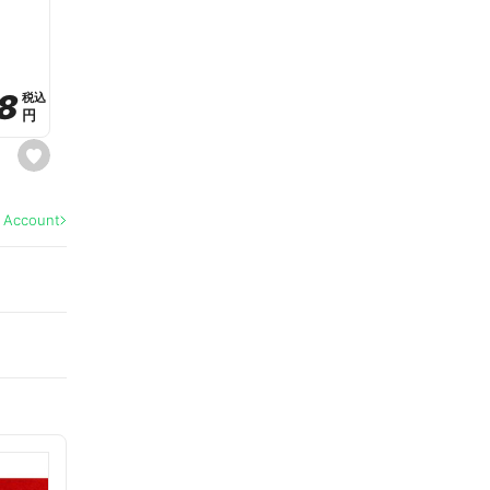
a
v
o
r
i
t
8
8
e
税込
税込
円
円
s
e
t
f
a
l Account
v
o
r
i
t
e