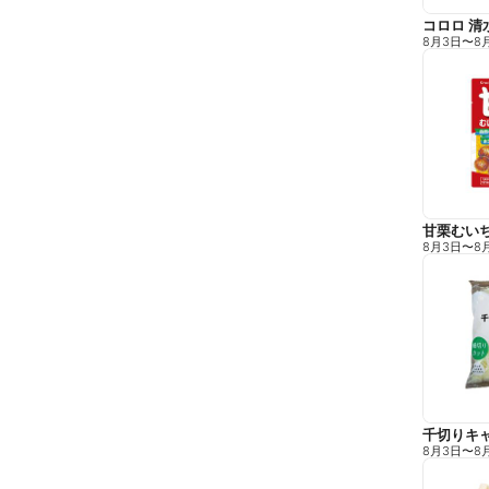
コロロ 清
8月3日
〜
8
甘栗むい
8月3日
〜
8
千切りキ
8月3日
〜
8