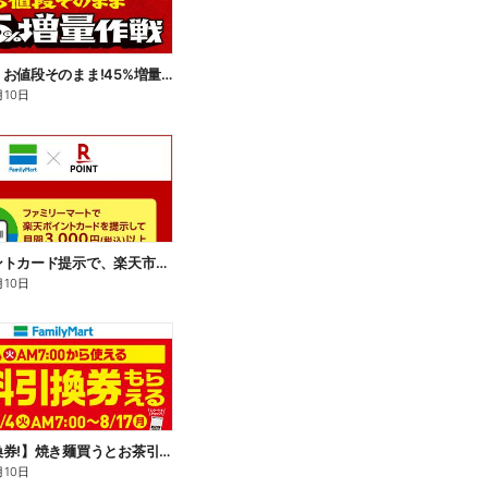
【おトク】お値段そのまま!45%増量作戦!
月10日
楽天ポイントカード提示で、楽天市場でのお買い物がおトクに!
月10日
【無料引換券!】焼き麺買うとお茶引換券貰える!
月10日