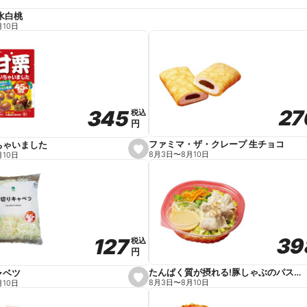
水白桃
月10日
27
27
345
345
税込
税込
円
円
ファミマ・ザ・クレープ 生チョコ
ちゃいました
s
8月3日
〜
8月10日
月10日
e
t
f
a
v
o
r
i
t
39
39
127
127
e
税込
税込
円
円
たんぱく質が摂れる!豚しゃぶのパスタサラダ
ャベツ
s
8月3日
〜
8月10日
月10日
e
t
f