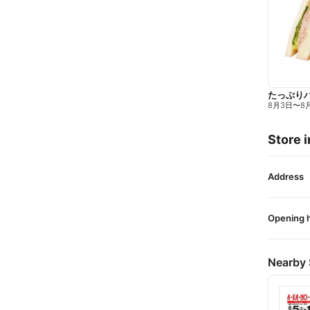
たっぷり
8月3日
〜
8
Store i
Address
Opening 
Nearby 