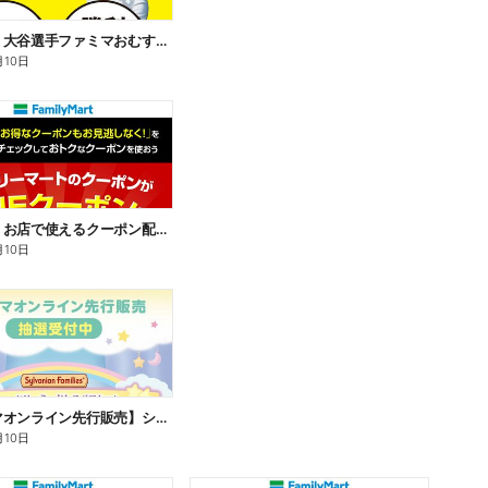
【おトク】大谷選手ファミマおむすび割
月10日
【おトク】お店で使えるクーポン配信中
月10日
【ファミマオンライン先行販売】シルバニアファミリー
月10日