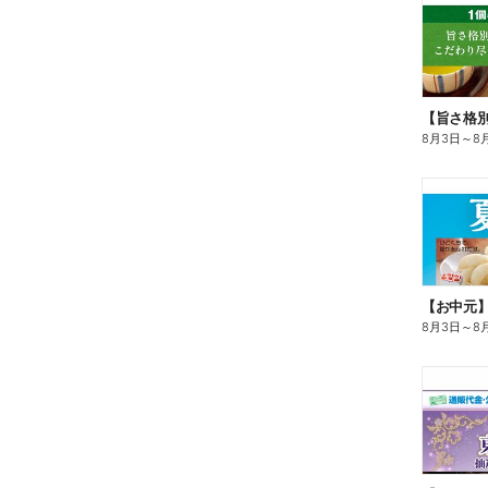
8月3日
～
8
【お中元
8月3日
～
8