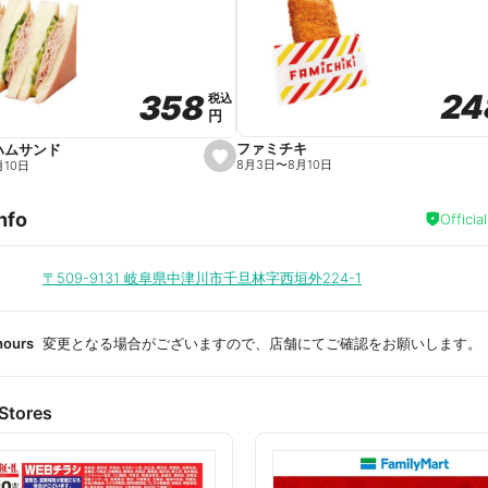
a
v
o
r
i
t
24
24
358
358
e
税込
税込
円
円
ファミチキ
ハムサンド
s
8月3日
〜
8月10日
月10日
e
t
f
nfo
a
Officia
v
o
r
i
〒509-9131
岐阜県中津川市千旦林字西垣外224-1
t
e
hours
変更となる場合がございますので、店舗にてご確認をお願いします。
Stores