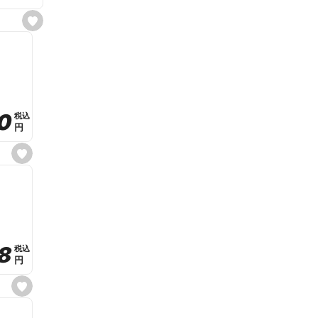
s
e
t
f
a
v
o
r
i
t
0
0
税込
税込
e
円
円
s
e
t
f
a
v
o
r
i
t
8
8
e
税込
税込
円
円
s
e
t
f