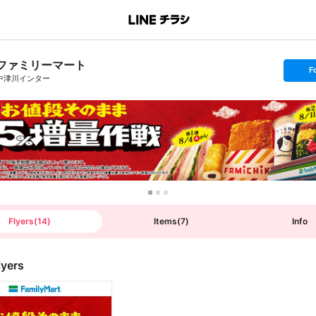
ファミリーマート
s
F
e
中津川インター
t
f
o
l
l
o
w
Flyers
(
14
)
Items
(
7
)
Info
lyers