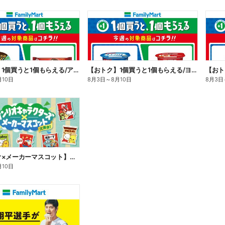
【おトク】1個買うと1個もらえる/アイス
【おトク】1個買うと1個もらえる/ヨーグルト
【おト
月10日
8月3日
～
8月10日
8月3日
【サンリオ×メーカーマスコット】オリジナルグッズ貰える!
月10日