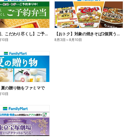
【旨さ格別、こだわり尽くし】ご予約弁当
【おトク】対象の焼きそば2個買うと100円引き!
月10日
8月3日
～
8月10日
】夏の贈り物をファミマで
月10日