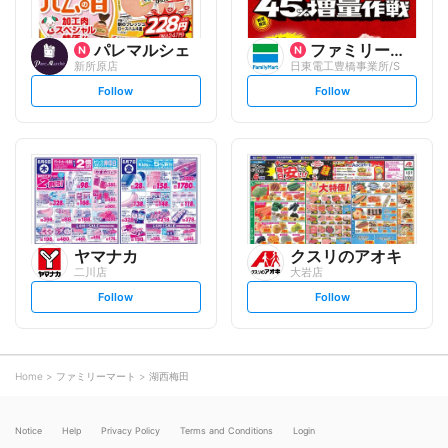
パレマルシェ
ファミリーマート
新所原店
日東電工豊橋事業所/S
s
s
Follow
Follow
e
e
t
t
f
f
o
o
l
l
l
l
o
o
w
w
ヤマナカ
クスリのアオキ
二川店
大岩店
s
s
Follow
Follow
e
e
t
t
f
f
o
o
l
l
l
l
o
o
Home
ファミリーマート
湖西梅田
w
w
Notice
Help
Privacy Policy
Terms and Conditions
Login