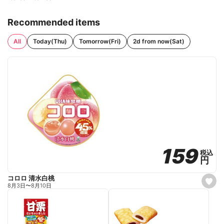
Recommended items
All
Today(Thu)
Tomorrow(Fri)
2d from now(Sat)
159
159
税込
税込
円
円
コロロ 清水白桃
s
8月3日
〜
8月10日
e
t
f
a
v
o