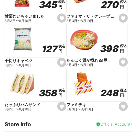
270
270
345
345
税込
税込
税込
税込
r
円
円
円
円
i
t
e
ファミマ・ザ・クレープ 生チョコ
甘栗むいちゃいました
s
s
8月3日
〜
8月10日
8月3日
〜
8月10日
e
e
t
t
f
f
a
a
v
v
o
o
398
398
127
127
税込
税込
税込
税込
r
r
円
円
円
円
i
i
t
t
e
e
たんぱく質が摂れる!豚しゃぶのパスタサラダ
千切りキャベツ
s
s
8月3日
〜
8月10日
8月3日
〜
8月10日
e
e
t
t
f
f
a
a
v
v
o
o
248
248
358
358
税込
税込
税込
税込
r
r
円
円
円
円
i
i
t
t
e
e
ファミチキ
たっぷりハムサンド
s
s
8月3日
〜
8月10日
8月3日
〜
8月10日
e
e
t
t
f
f
Store info
a
a
Official Account
v
v
o
o
r
r