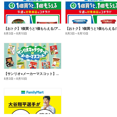
【おトク】1個買うと1個もらえる/アイス
8月3日
～
8月10日
8月3日
～
8月10日
【サンリオ×メーカーマスコット】オリジナルグッズ貰える!
8月3日
～
8月10日