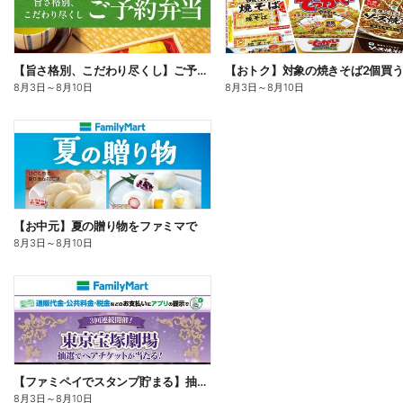
【旨さ格別、こだわり尽くし】ご予約弁当
8月3日
～
8月10日
8月3日
～
8月10日
【お中元】夏の贈り物をファミマで
8月3日
～
8月10日
【ファミペイでスタンプ貯まる】抽選でペアチケットが当たる!
8月3日
～
8月10日