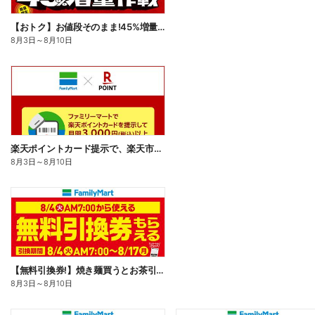
【おトク】お値段そのまま!45%増量作戦!
8月3日
～
8月10日
楽天ポイントカード提示で、楽天市場でのお買い物がおトクに!
8月3日
～
8月10日
【無料引換券!】焼き麺買うとお茶引換券貰える!
8月3日
～
8月10日