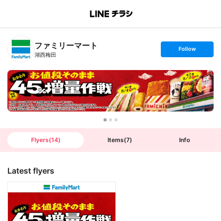
B
r
a
n
ファミリーマート
c
s
Follow
h
e
湖西梅田
T
t
o
f
p
o
l
l
o
w
Flyers
(
14
)
Items
(
7
)
Info
Latest flyers