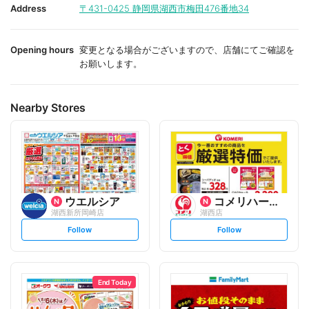
i
i
Address
〒431-0425
静岡県湖西市梅田476番地34
t
t
e
e
Opening hours
変更となる場合がございますので、店舗にてご確認を
お願いします。
Nearby Stores
ウエルシア
コメリハード&グリーン
湖西新所岡崎店
湖西店
s
s
Follow
Follow
e
e
t
t
f
f
o
o
l
l
l
l
o
o
End Today
w
w