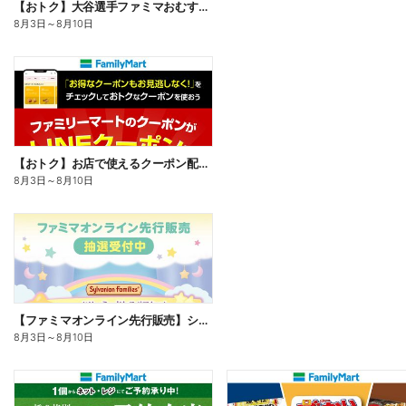
【おトク】大谷選手ファミマおむすび割
8月3日
～
8月10日
【おトク】お店で使えるクーポン配信中
8月3日
～
8月10日
【ファミマオンライン先行販売】シルバニアファミリー
8月3日
～
8月10日