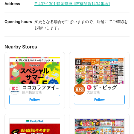
i
i
Address
〒437-1301
静岡県掛川市横須賀1434番地1
t
t
e
e
Opening hours
変更となる場合がございますので、店舗にてご確認を
お願いします。
Nearby Stores
ココカラファイン
ザ・ビッグ
掛川横須賀店
大須賀店
s
s
Follow
Follow
e
e
t
t
f
f
o
o
l
l
l
l
o
o
w
w