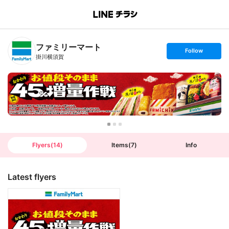
B
r
a
n
ファミリーマート
c
s
Follow
h
e
掛川横須賀
T
t
o
f
p
o
l
l
o
w
Flyers
(
14
)
Items
(
7
)
Info
Latest flyers