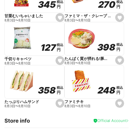
270
270
345
345
税込
税込
税込
税込
r
円
円
円
円
i
t
e
ファミマ・ザ・クレープ 生チョコ
甘栗むいちゃいました
s
s
8月3日
〜
8月10日
8月3日
〜
8月10日
e
e
t
t
f
f
a
a
v
v
o
o
398
398
127
127
税込
税込
税込
税込
r
r
円
円
円
円
i
i
t
t
e
e
たんぱく質が摂れる!豚しゃぶのパスタサラダ
千切りキャベツ
s
s
8月3日
〜
8月10日
8月3日
〜
8月10日
e
e
t
t
f
f
a
a
v
v
o
o
248
248
358
358
税込
税込
税込
税込
r
r
円
円
円
円
i
i
t
t
e
e
ファミチキ
たっぷりハムサンド
s
s
8月3日
〜
8月10日
8月3日
〜
8月10日
e
e
t
t
f
f
Store info
a
a
Official Account
v
v
o
o
r
r