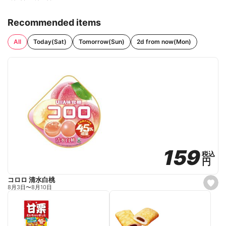
Recommended items
All
Today(Sat)
Tomorrow(Sun)
2d from now(Mon)
159
159
税込
税込
円
円
コロロ 清水白桃
s
8月3日
〜
8月10日
e
t
f
a
v
o