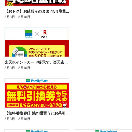
【おトク】お値段そのまま!45%増量作戦!
8月3日
～
8月10日
楽天ポイントカード提示で、楽天市場でのお買い物がおトクに!
8月3日
～
8月10日
【無料引換券!】焼き麺買うとお茶引換券貰える!
8月3日
～
8月10日