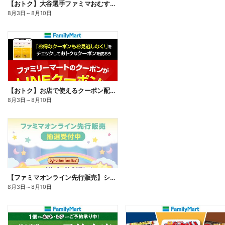
【おトク】大谷選手ファミマおむすび割
8月3日
～
8月10日
【おトク】お店で使えるクーポン配信中
8月3日
～
8月10日
【ファミマオンライン先行販売】シルバニアファミリー
8月3日
～
8月10日