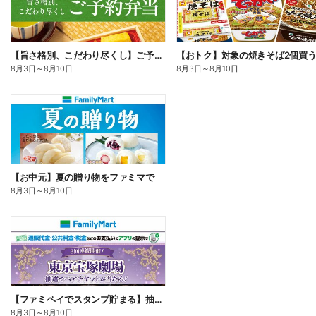
【旨さ格別、こだわり尽くし】ご予約弁当
8月3日
～
8月10日
8月3日
～
8月10日
【お中元】夏の贈り物をファミマで
8月3日
～
8月10日
【ファミペイでスタンプ貯まる】抽選でペアチケットが当たる!
8月3日
～
8月10日