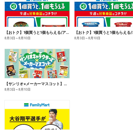
【おトク】1個買うと1個もらえる/アイス
8月3日
～
8月10日
8月3日
～
8月10日
【サンリオ×メーカーマスコット】オリジナルグッズ貰える!
8月3日
～
8月10日