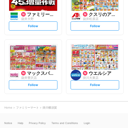
ファミリーマート
クスリのアオキ
袋井大野
袋井松原店
s
s
Follow
Follow
e
e
t
t
f
f
o
o
l
l
l
l
o
o
w
w
マックスバリュ
ウエルシア
袋井豊沢店
掛川大東店
s
s
Follow
Follow
e
e
t
t
f
f
o
o
l
l
l
l
o
o
Home
ファミリーマート
掛川横須賀
w
w
Notice
Help
Privacy Policy
Terms and Conditions
Login