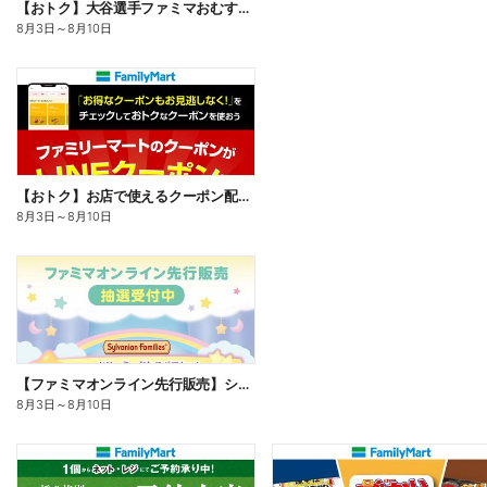
【おトク】大谷選手ファミマおむすび割
8月3日
～
8月10日
【おトク】お店で使えるクーポン配信中
8月3日
～
8月10日
【ファミマオンライン先行販売】シルバニアファミリー
8月3日
～
8月10日