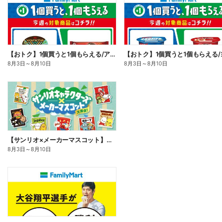
【おトク】1個買うと1個もらえる/アイス
8月3日
～
8月10日
8月3日
～
8月10日
【サンリオ×メーカーマスコット】オリジナルグッズ貰える!
8月3日
～
8月10日