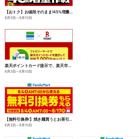
【おトク】お値段そのまま!45%増量作戦!
8月3日
～
8月10日
楽天ポイントカード提示で、楽天市場でのお買い物がおトクに!
8月3日
～
8月10日
【無料引換券!】焼き麺買うとお茶引換券貰える!
8月3日
～
8月10日