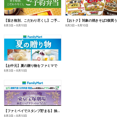
【旨さ格別、こだわり尽くし】ご予約弁当
8月3日
～
8月10日
8月3日
～
8月10日
【お中元】夏の贈り物をファミマで
8月3日
～
8月10日
【ファミペイでスタンプ貯まる】抽選でペアチケットが当たる!
8月3日
～
8月10日