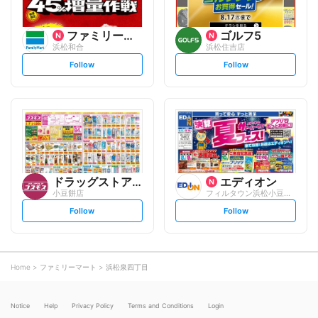
ファミリーマート
ゴルフ5
浜松和合
浜松住吉店
s
s
Follow
Follow
e
e
t
t
f
f
o
o
l
l
l
l
o
o
w
w
ドラッグストアコスモス
エディオン
小豆餅店
フィルタウン浜松小豆餅店
s
s
Follow
Follow
e
e
t
t
f
f
o
o
l
l
l
l
o
o
Home
ファミリーマート
浜松泉四丁目
w
w
Notice
Help
Privacy Policy
Terms and Conditions
Login