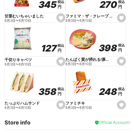
270
270
345
345
税込
税込
税込
税込
r
円
円
円
円
i
t
e
ファミマ・ザ・クレープ 生チョコ
甘栗むいちゃいました
s
s
8月3日
〜
8月10日
8月3日
〜
8月10日
e
e
t
t
f
f
a
a
v
v
o
o
398
398
127
127
税込
税込
税込
税込
r
r
円
円
円
円
i
i
t
t
e
e
たんぱく質が摂れる!豚しゃぶのパスタサラダ
千切りキャベツ
s
s
8月3日
〜
8月10日
8月3日
〜
8月10日
e
e
t
t
f
f
a
a
v
v
o
o
248
248
358
358
税込
税込
税込
税込
r
r
円
円
円
円
i
i
t
t
e
e
ファミチキ
たっぷりハムサンド
s
s
8月3日
〜
8月10日
8月3日
〜
8月10日
e
e
t
t
f
f
Store info
a
a
Official Account
v
v
o
o
r
r