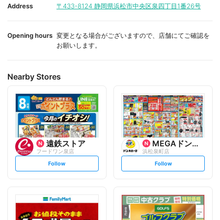
i
i
Address
〒433-8124
静岡県浜松市中央区泉四丁目1番26号
t
t
e
e
Opening hours
変更となる場合がございますので、店舗にてご確認を
お願いします。
Nearby Stores
遠鉄ストア
MEGAドン・キホーテUNY
フードワン泉店
浜松泉町店
s
s
Follow
Follow
e
e
t
t
f
f
o
o
l
l
l
l
o
o
w
w