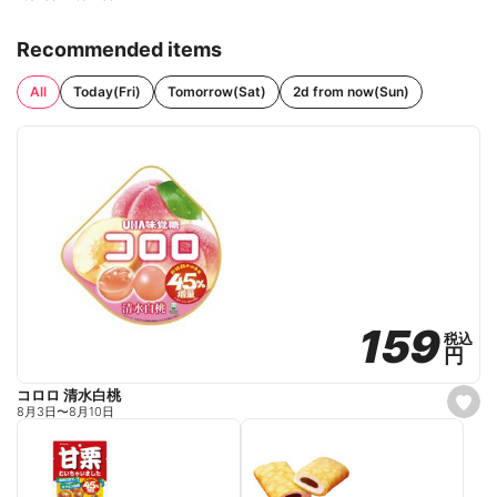
Recommended items
All
Today(Fri)
Tomorrow(Sat)
2d from now(Sun)
159
159
税込
税込
円
円
コロロ 清水白桃
s
8月3日
〜
8月10日
e
t
f
a
v
o