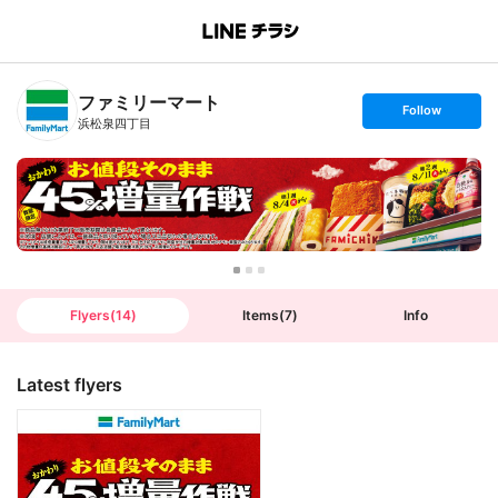
B
r
a
n
ファミリーマート
c
s
Follow
h
e
浜松泉四丁目
T
t
o
f
p
o
l
l
o
w
Flyers
(
14
)
Items
(
7
)
Info
Latest flyers