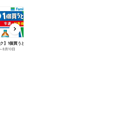
t
x
e
n
ク】1個買うと1個もらえる/麦茶
～
8月10日