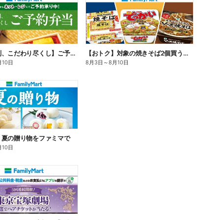
【旨さ格別、こだわり尽くし】ご予約弁当
【おトク】対象の焼きそば2個買うと100円引き!
月10日
8月3日
～
8月10日
】夏の贈り物をファミマで
月10日