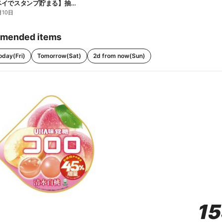
【ファミペイでスタンプ貯まる】抽選でペアチケットが当たる!
月10日
mended items
oday(Fri)
Tomorrow(Sat)
2d from now(Sun)
1
1