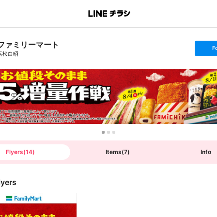
ファミリーマート
s
F
e
浜松白昭
t
f
o
l
l
o
w
Flyers
(
14
)
Items
(
7
)
Info
lyers