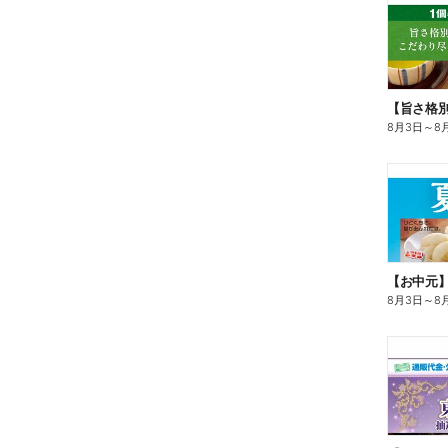
8月3日
～
8
【お中元
8月3日
～
8