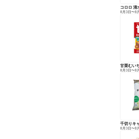
コロロ 清
8月3日
〜
8
甘栗むい
8月3日
〜
8
千切りキ
8月3日
〜
8