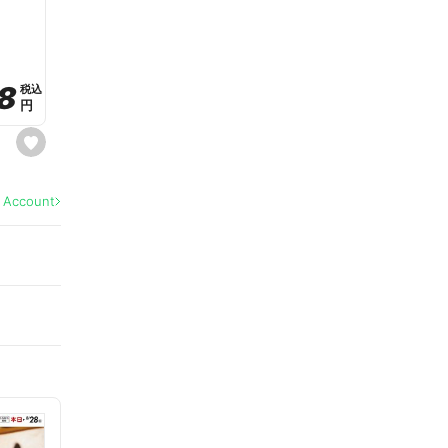
a
v
o
r
i
t
8
8
e
税込
税込
円
円
s
e
t
f
a
l Account
v
o
r
i
t
e