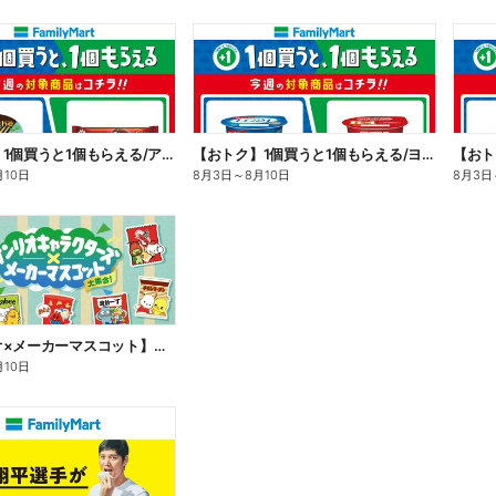
【おトク】1個買うと1個もらえる/アイス
【おトク】1個買うと1個もらえる/ヨーグルト
【おト
月10日
8月3日
～
8月10日
8月3日
【サンリオ×メーカーマスコット】オリジナルグッズ貰える!
月10日