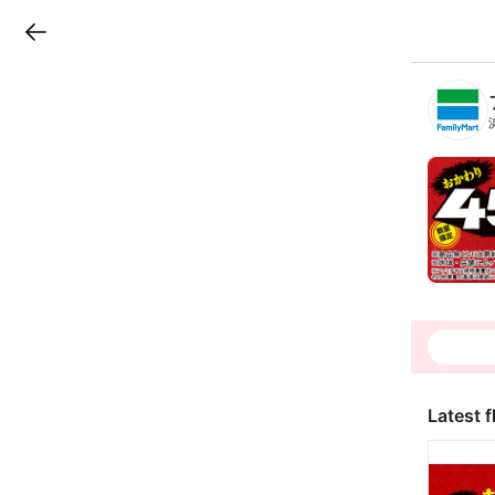
LINEチラシ
B
r
a
n
c
h
T
o
p
Latest f