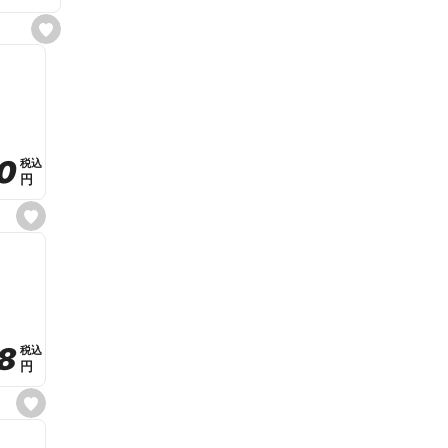
s
e
t
f
a
v
o
r
i
t
0
0
税込
税込
e
円
円
s
e
t
f
a
v
o
r
i
t
8
8
e
税込
税込
円
円
s
e
t
f