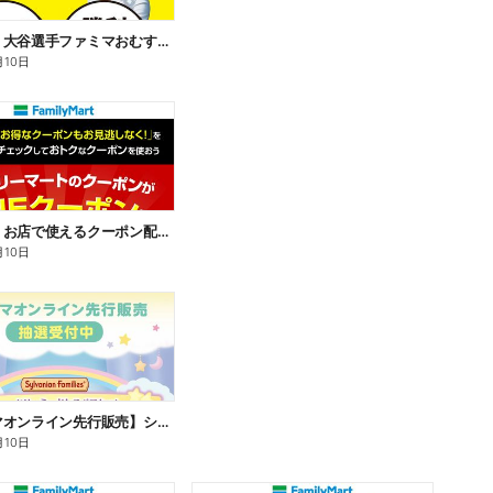
【おトク】大谷選手ファミマおむすび割
月10日
【おトク】お店で使えるクーポン配信中
月10日
【ファミマオンライン先行販売】シルバニアファミリー
月10日