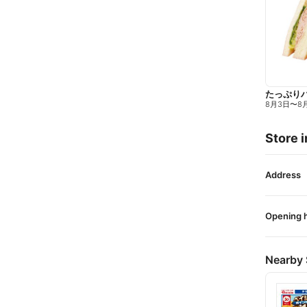
たっぷり
8月3日
〜
8
Store i
Address
Opening 
Nearby 