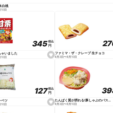
水白桃
月10日
27
27
345
345
税込
税込
円
円
ファミマ・ザ・クレープ 生チョコ
ちゃいました
s
8月3日
〜
8月10日
月10日
e
t
f
a
v
o
r
i
t
39
39
127
127
e
税込
税込
円
円
たんぱく質が摂れる!豚しゃぶのパスタサラダ
ャベツ
s
8月3日
〜
8月10日
月10日
e
t
f