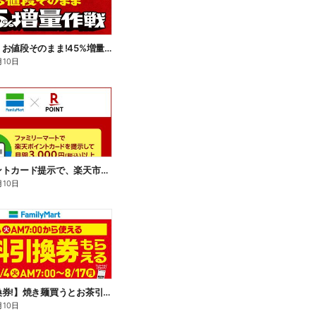
【おトク】お値段そのまま!45%増量作戦!
月10日
楽天ポイントカード提示で、楽天市場でのお買い物がおトクに!
月10日
【無料引換券!】焼き麺買うとお茶引換券貰える!
月10日