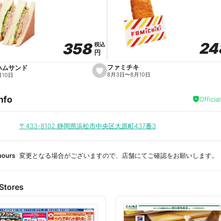
a
v
o
r
i
t
24
24
358
358
e
税込
税込
円
円
ファミチキ
ハムサンド
s
8月3日
〜
8月10日
月10日
e
t
f
nfo
a
Officia
v
o
r
i
〒433-8102
静岡県浜松市中央区大原町437番3
t
e
hours
変更となる場合がございますので、店舗にてご確認をお願いします。
Stores