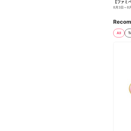
8月3日
～
8
Recom
All
T