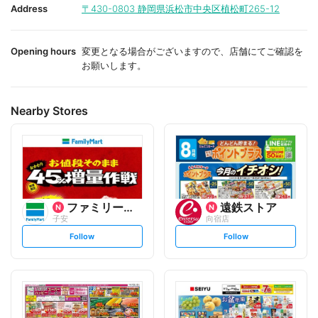
i
i
Address
〒430-0803
静岡県浜松市中央区植松町265-12
t
t
e
e
Opening hours
変更となる場合がございますので、店舗にてご確認を
お願いします。
Nearby Stores
ファミリーマート
遠鉄ストア
子安
向宿店
s
s
Follow
Follow
e
e
t
t
f
f
o
o
l
l
l
l
o
o
w
w