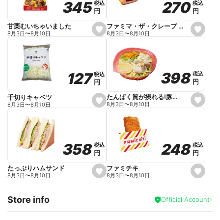
270
270
345
345
税込
税込
税込
税込
r
円
円
円
円
i
t
e
ファミマ・ザ・クレープ 生チョコ
甘栗むいちゃいました
s
s
8月3日
〜
8月10日
8月3日
〜
8月10日
e
e
t
t
f
f
a
a
v
v
o
o
398
398
127
127
税込
税込
税込
税込
r
r
円
円
円
円
i
i
t
t
e
e
たんぱく質が摂れる!豚しゃぶのパスタサラダ
千切りキャベツ
s
s
8月3日
〜
8月10日
8月3日
〜
8月10日
e
e
t
t
f
f
a
a
v
v
o
o
248
248
358
358
税込
税込
税込
税込
r
r
円
円
円
円
i
i
t
t
e
e
ファミチキ
たっぷりハムサンド
s
s
8月3日
〜
8月10日
8月3日
〜
8月10日
e
e
t
t
f
f
Store info
a
a
Official Account
v
v
o
o
r
r