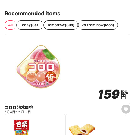
Recommended items
All
Today(Sat)
Tomorrow(Sun)
2d from now(Mon)
159
159
税込
税込
円
円
コロロ 清水白桃
s
8月3日
〜
8月10日
e
t
f
a
v
o