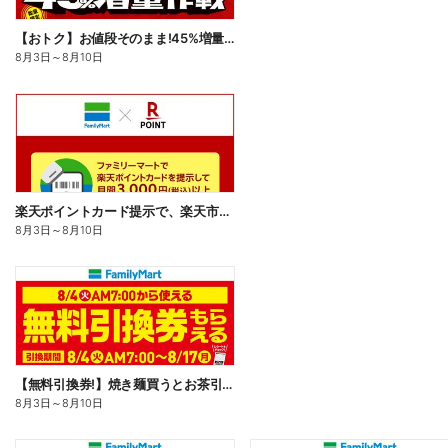
【おトク】お値段そのまま!45%増量作戦!
8月3日
～
8月10日
楽天ポイントカード提示で、楽天市場でのお買い物がおトクに!
8月3日
～
8月10日
【無料引換券!】焼き麺買うとお茶引換券貰える!
8月3日
～
8月10日