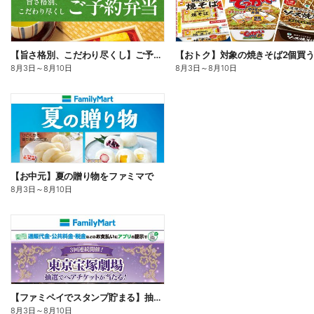
【旨さ格別、こだわり尽くし】ご予約弁当
8月3日
～
8月10日
8月3日
～
8月10日
【お中元】夏の贈り物をファミマで
8月3日
～
8月10日
【ファミペイでスタンプ貯まる】抽選でペアチケットが当たる!
8月3日
～
8月10日