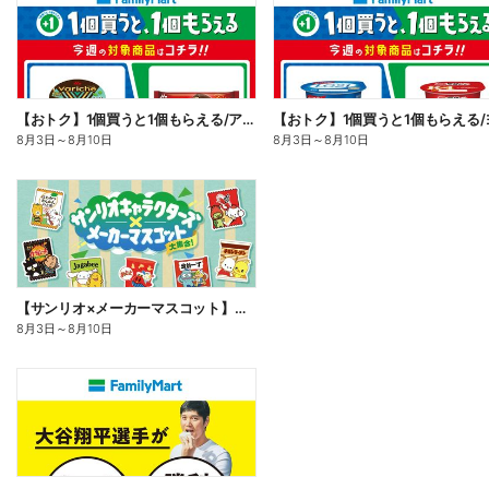
【おトク】1個買うと1個もらえる/アイス
8月3日
～
8月10日
8月3日
～
8月10日
【サンリオ×メーカーマスコット】オリジナルグッズ貰える!
8月3日
～
8月10日