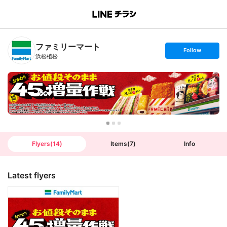
B
r
a
n
ファミリーマート
c
s
Follow
h
e
浜松植松
T
t
o
f
p
o
l
l
o
w
Flyers
(
14
)
Items
(
7
)
Info
Latest flyers