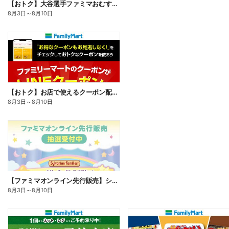
【おトク】大谷選手ファミマおむすび割
8月3日
～
8月10日
【おトク】お店で使えるクーポン配信中
8月3日
～
8月10日
【ファミマオンライン先行販売】シルバニアファミリー
8月3日
～
8月10日