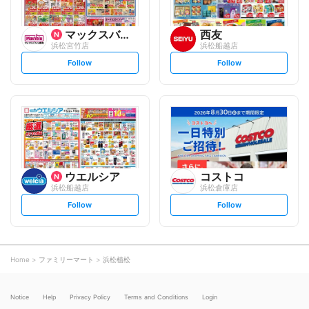
マックスバリュ
西友
浜松宮竹店
浜松船越店
s
s
Follow
Follow
e
e
t
t
f
f
o
o
l
l
l
l
o
o
w
w
ウエルシア
コストコ
浜松船越店
浜松倉庫店
s
s
Follow
Follow
e
e
t
t
f
f
o
o
l
l
l
l
o
o
Home
ファミリーマート
浜松植松
w
w
Notice
Help
Privacy Policy
Terms and Conditions
Login