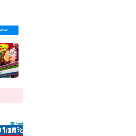
ollow
t