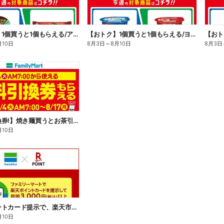
【おトク】1個買うと1個もらえる/アイス
【おトク】1個買うと1個もらえる/ヨーグルト
【おト
月10日
8月3日
～
8月10日
8月3日
【無料引換券!】焼き麺買うとお茶引換券貰える!
月10日
楽天ポイントカード提示で、楽天市場でのお買い物がおトクに!
月10日