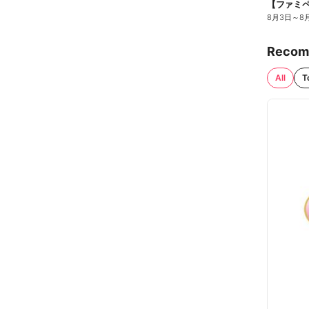
8月3日
～
8
Recom
All
T