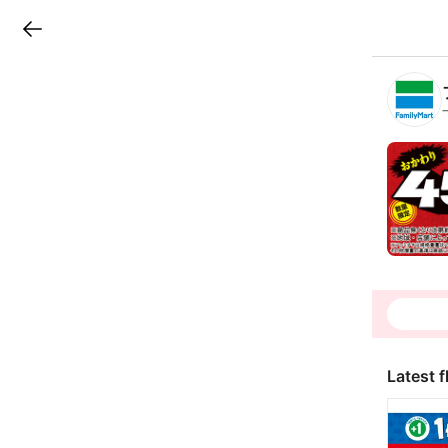
LINEチラシ
B
r
a
n
c
h
T
o
p
Latest f