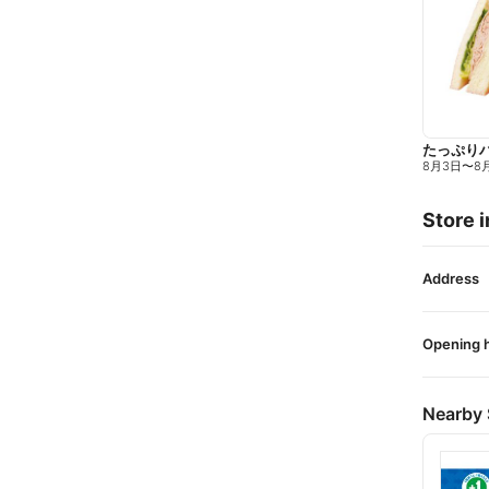
たっぷり
8月3日
〜
8
Store i
Address
Opening 
Nearby 