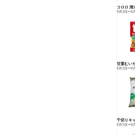
コロロ 清
8月3日
〜
8
甘栗むい
8月3日
〜
8
千切りキ
8月3日
〜
8