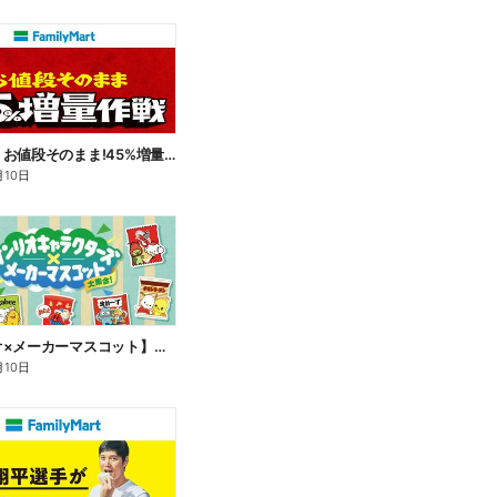
【おトク】お値段そのまま!45%増量作戦!
月10日
【サンリオ×メーカーマスコット】オリジナルグッズ貰える!
月10日