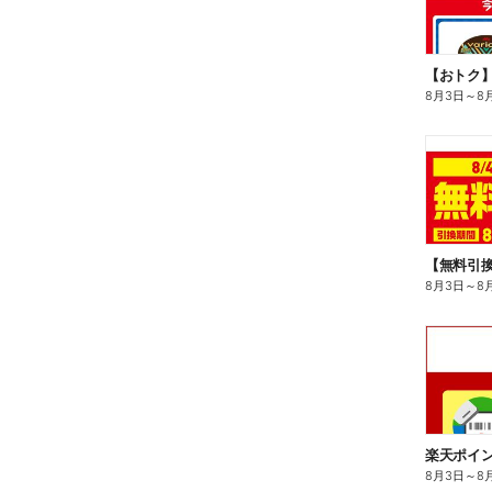
8月3日
～
8
8月3日
～
8
8月3日
～
8