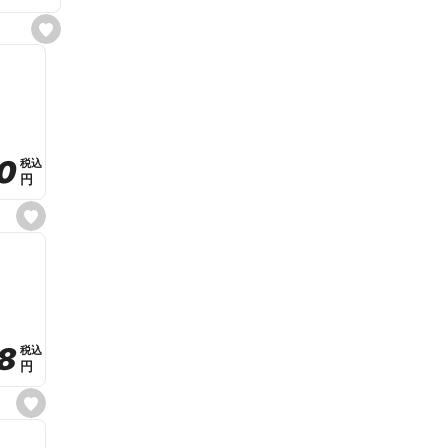
s
e
t
f
a
v
o
r
i
t
0
0
税込
税込
e
円
円
s
e
t
f
a
v
o
r
i
t
8
8
e
税込
税込
円
円
s
e
t
f