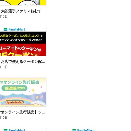
【おトク】大谷選手ファミマおむすび割
月10日
【おトク】お店で使えるクーポン配信中
月10日
【ファミマオンライン先行販売】シルバニアファミリー
月10日