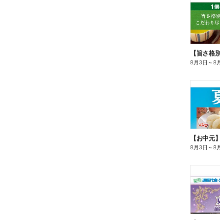
8月3日
～
8
【お中元
8月3日
～
8