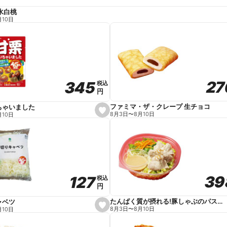
水白桃
月10日
27
27
345
345
税込
税込
円
円
ファミマ・ザ・クレープ 生チョコ
ちゃいました
s
8月3日
〜
8月10日
月10日
e
t
f
a
v
o
r
i
t
39
39
127
127
e
税込
税込
円
円
たんぱく質が摂れる!豚しゃぶのパスタサラダ
ャベツ
s
8月3日
〜
8月10日
月10日
e
t
f