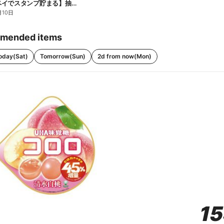
【ファミペイでスタンプ貯まる】抽選でペアチケットが当たる!
月10日
mended items
oday(Sat)
Tomorrow(Sun)
2d from now(Mon)
1
1