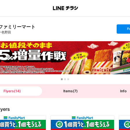
ファミリーマート
s
F
e
一色野田
t
f
o
l
l
o
w
Flyers
(
14
)
Items
(
7
)
Info
lyers