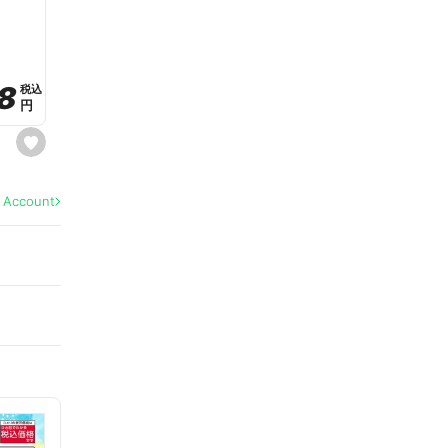
a
v
o
r
i
t
8
8
e
税込
税込
円
円
s
e
t
f
a
l Account
v
o
r
i
t
e