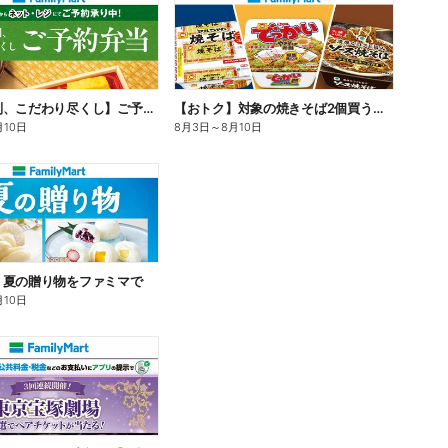
【旨さ格別、こだわり尽くし】ご予約弁当
【おトク】対象の焼きそば2個買うと100円引き!
月10日
8月3日
～
8月10日
】夏の贈り物をファミマで
月10日