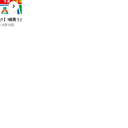
x
e
n
ク】1個買うと1個もらえる/麦茶
～
8月10日