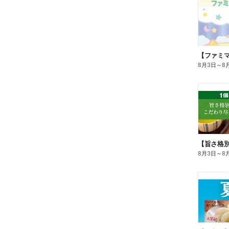
8月3日
～
8
8月3日
～
8