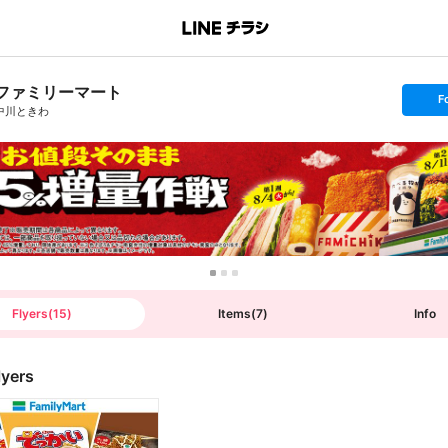
ファミリーマート
s
F
e
中川ときわ
t
f
o
l
l
o
w
Flyers
(
15
)
Items
(
7
)
Info
lyers