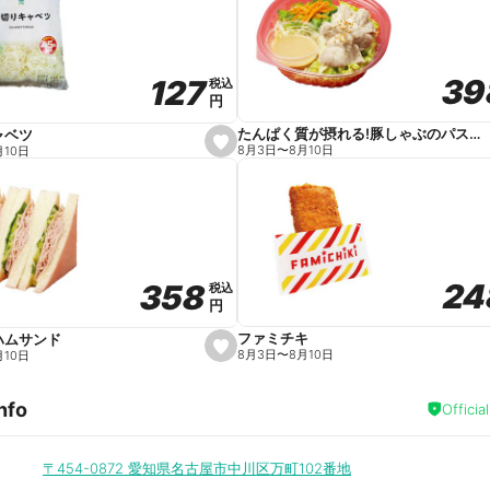
v
o
r
i
t
39
39
127
127
e
税込
税込
円
円
たんぱく質が摂れる!豚しゃぶのパスタサラダ
ャベツ
s
8月3日
〜
8月10日
月10日
e
t
f
a
v
o
r
i
t
24
24
358
358
e
税込
税込
円
円
ファミチキ
ハムサンド
s
8月3日
〜
8月10日
月10日
e
t
f
nfo
a
Officia
v
o
r
i
〒454-0872
愛知県名古屋市中川区万町102番地
t