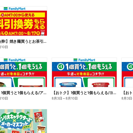
【無料引換券!】焼き麺買うとお茶引換券貰える!
月10日
【おトク】1個買うと1個もらえる/アイス
【おトク】1個買うと1個もらえる/ヨーグルト
【おト
月10日
8月3日
～
8月10日
8月3日