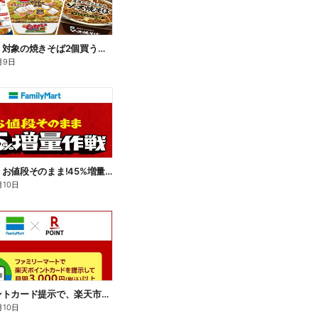
【おトク】対象の焼きそば2個買うと100円引き!
月9日
【おトク】お値段そのまま!45%増量作戦!
月10日
楽天ポイントカード提示で、楽天市場でのお買い物がおトクに!
月10日