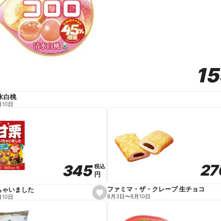
1
1
水白桃
月10日
27
27
345
345
税込
税込
円
円
ファミマ・ザ・クレープ 生チョコ
ちゃいました
s
8月3日
〜
8月10日
月10日
e
t
f
a