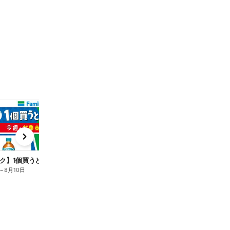
t
x
e
n
ク】1個買うと1個もらえる/麦茶
～
8月10日