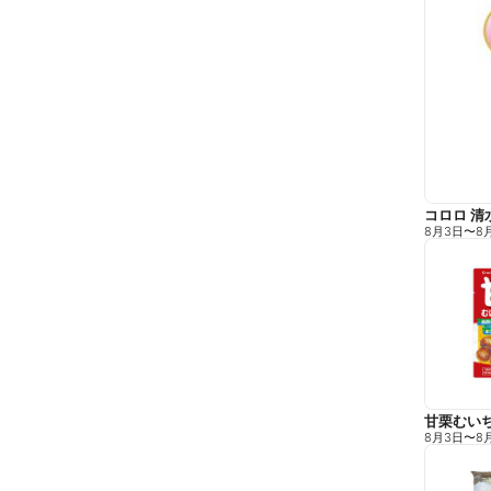
コロロ 清
8月3日
〜
8
甘栗むい
8月3日
〜
8