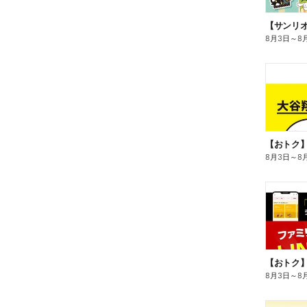
8月3日
～
8
8月3日
～
8
8月3日
～
8