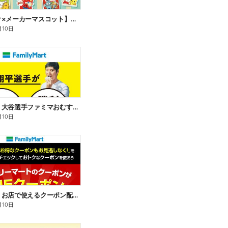
【サンリオ×メーカーマスコット】オリジナルグッズ貰える!
月10日
【おトク】大谷選手ファミマおむすび割
月10日
【おトク】お店で使えるクーポン配信中
月10日