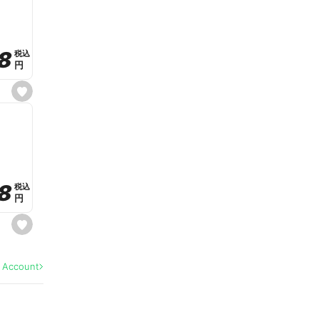
v
o
r
i
t
8
8
e
税込
税込
円
円
s
e
t
f
a
v
o
r
i
t
8
8
e
税込
税込
円
円
s
e
t
f
a
l Account
v
o
r
i
t