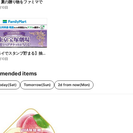
】夏の贈り物をファミマで
月10日
【ファミペイでスタンプ貯まる】抽選でペアチケットが当たる!
月10日
mended items
oday(Sat)
Tomorrow(Sun)
2d from now(Mon)