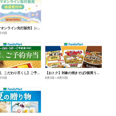
【ファミマオンライン先行販売】シルバニアファミリー
月10日
【旨さ格別、こだわり尽くし】ご予約弁当
【おトク】対象の焼きそば2個買うと100円引き!
月10日
8月3日
～
8月10日