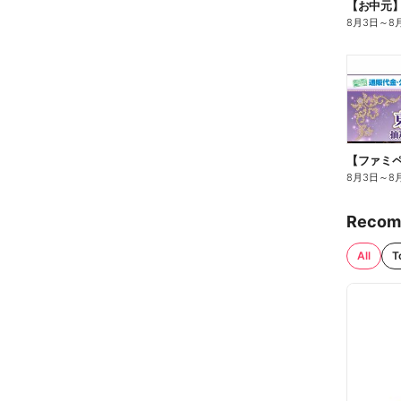
【お中元
8月3日
～
8
8月3日
～
8
Recom
All
T