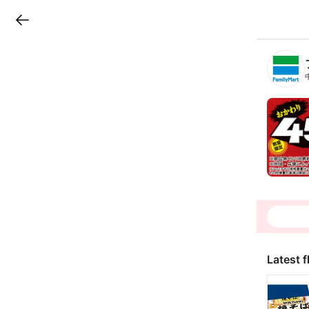
LINEチラシ
B
r
a
n
c
h
T
o
p
Latest f