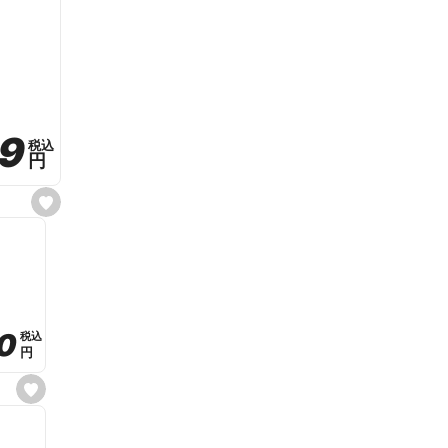
59
59
税込
税込
円
円
s
e
t
f
a
v
o
r
i
t
0
0
税込
税込
e
円
円
s
e
t
f
a