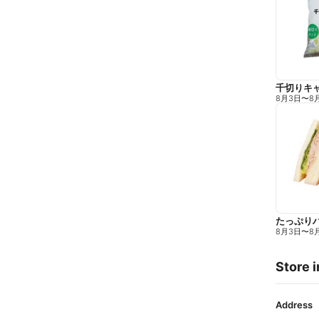
千切りキ
8月3日
〜
8
たっぷり
8月3日
〜
8
Store i
Address