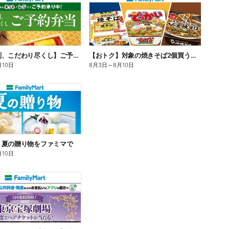
【旨さ格別、こだわり尽くし】ご予約弁当
【おトク】対象の焼きそば2個買うと100円引き!
月10日
8月3日
～
8月10日
】夏の贈り物をファミマで
月10日