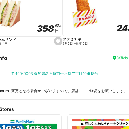
a
v
o
r
i
t
24
24
358
358
e
税込
税込
円
円
ファミチキ
ハムサンド
s
8月3日
〜
8月10日
月10日
e
t
f
nfo
a
Officia
v
o
r
i
〒460-0003
愛知県名古屋市中区錦二丁目10番18号
t
e
hours
変更となる場合がございますので、店舗にてご確認をお願いします。
Stores