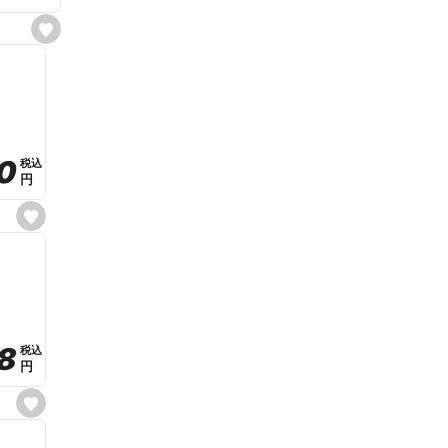
s
e
t
f
a
v
o
r
i
t
0
0
税込
税込
e
円
円
s
e
t
f
a
v
o
r
i
t
8
8
e
税込
税込
円
円
s
e
t
f