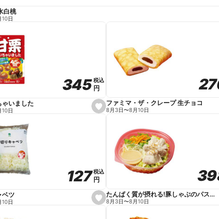
水白桃
月10日
27
27
345
345
税込
税込
円
円
ファミマ・ザ・クレープ 生チョコ
ちゃいました
s
8月3日
〜
8月10日
月10日
e
t
f
a
v
o
r
i
t
39
39
127
127
e
税込
税込
円
円
たんぱく質が摂れる!豚しゃぶのパスタサラダ
ャベツ
s
8月3日
〜
8月10日
月10日
e
t
f