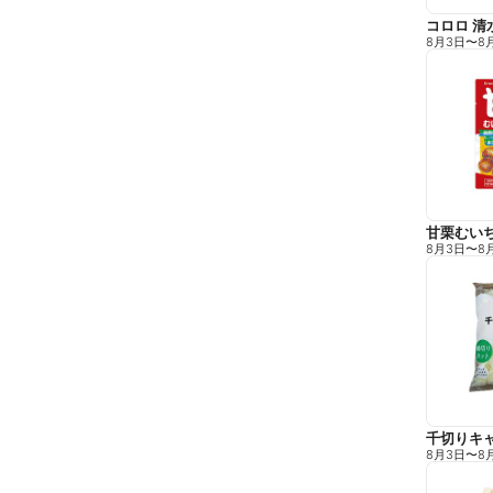
コロロ 清
8月3日
〜
8
甘栗むい
8月3日
〜
8
千切りキ
8月3日
〜
8