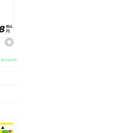
a
v
o
r
i
t
8
8
e
税込
税込
円
円
s
e
t
f
a
l Account
v
o
r
i
t
e