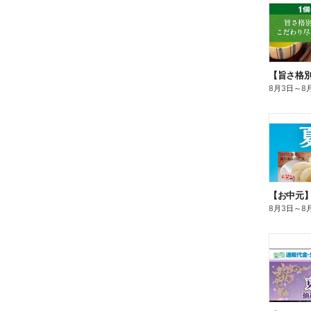
8月3日
～
8
【お中元
8月3日
～
8