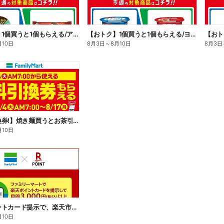
【おトク】1個買うと1個もらえる/アイス
【おトク】1個買うと1個もらえる/ヨーグルト
【おト
月10日
8月3日
～
8月10日
8月3日
【無料引換券!】焼き麺買うとお茶引換券貰える!
月10日
楽天ポイントカード提示で、楽天市場でのお買い物がおトクに!
月10日