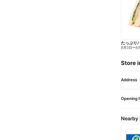
たっぷり
8月3日
〜
8
Store i
Address
Opening 
Nearby 