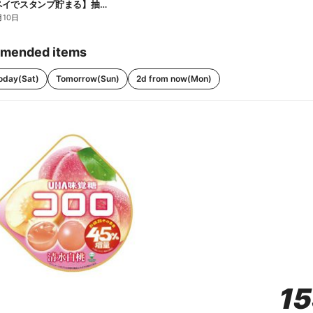
【ファミペイでスタンプ貯まる】抽選でペアチケットが当たる!
月10日
mended items
oday(Sat)
Tomorrow(Sun)
2d from now(Mon)
1
1