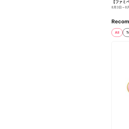
8月3日
～
8
Recom
All
T