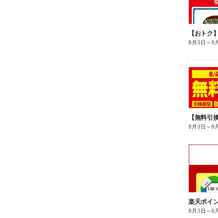
8月3日
～
8
8月3日
～
8
8月3日
～
8