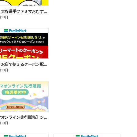
【おトク】大谷選手ファミマおむすび割
月10日
【おトク】お店で使えるクーポン配信中
月10日
【ファミマオンライン先行販売】シルバニアファミリー
月10日