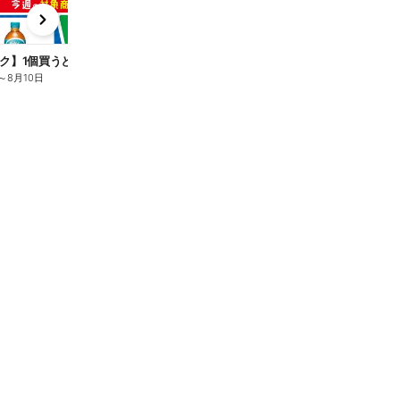
x
e
n
ク】1個買うと1個もらえる/麦茶
～
8月10日