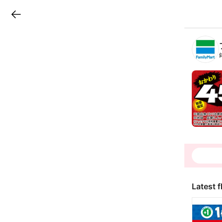
LINEチラシ
B
r
a
n
c
h
T
o
p
Latest f