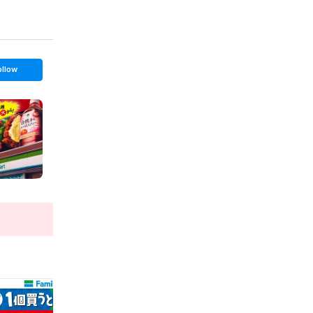
ollow
t