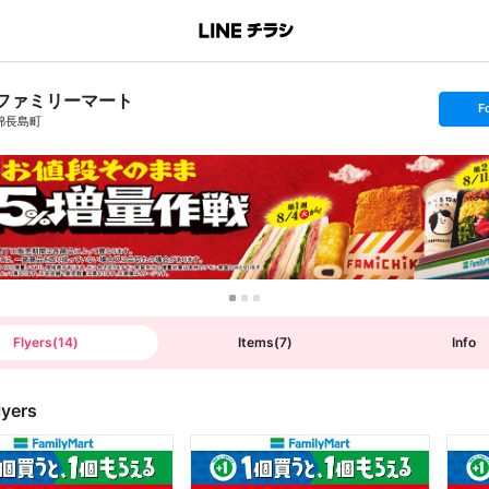
ファミリーマート
s
F
e
錦長島町
t
f
o
l
l
o
w
Flyers
(
14
)
Items
(
7
)
Info
lyers