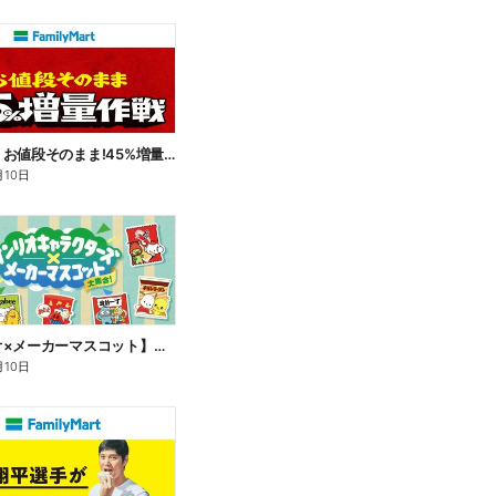
【おトク】お値段そのまま!45%増量作戦!
月10日
【サンリオ×メーカーマスコット】オリジナルグッズ貰える!
月10日