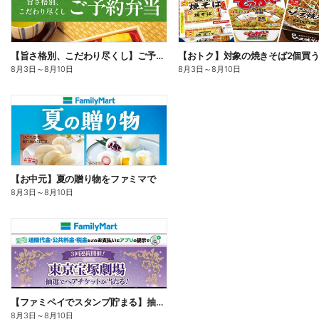
【旨さ格別、こだわり尽くし】ご予約弁当
8月3日
～
8月10日
8月3日
～
8月10日
【お中元】夏の贈り物をファミマで
8月3日
～
8月10日
【ファミペイでスタンプ貯まる】抽選でペアチケットが当たる!
8月3日
～
8月10日