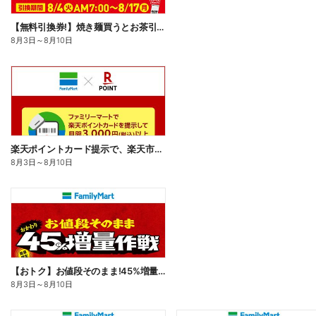
【無料引換券!】焼き麺買うとお茶引換券貰える!
8月3日
～
8月10日
楽天ポイントカード提示で、楽天市場でのお買い物がおトクに!
8月3日
～
8月10日
【おトク】お値段そのまま!45%増量作戦!
8月3日
～
8月10日