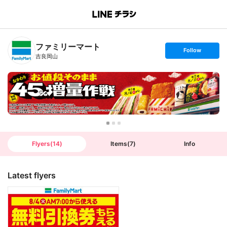
B
r
a
n
ファミリーマート
c
s
Follow
h
e
吉良岡山
T
t
o
f
p
o
l
l
o
w
Flyers
(
14
)
Items
(
7
)
Info
Latest flyers