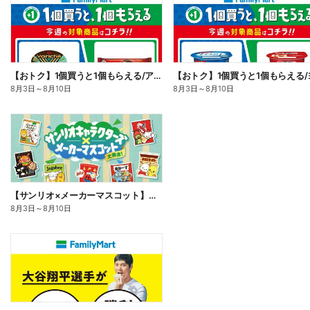
【おトク】1個買うと1個もらえる/アイス
8月3日
～
8月10日
8月3日
～
8月10日
【サンリオ×メーカーマスコット】オリジナルグッズ貰える!
8月3日
～
8月10日