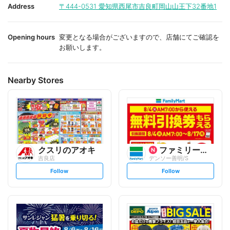
i
i
Address
〒444-0531
愛知県西尾市吉良町岡山山王下32番地1
t
t
e
e
Opening hours
変更となる場合がございますので、店舗にてご確認を
お願いします。
Nearby Stores
クスリのアオキ
ファミリーマート
吉良店
デンソー善明/S
s
s
Follow
Follow
e
e
t
t
f
f
o
o
l
l
l
l
o
o
w
w