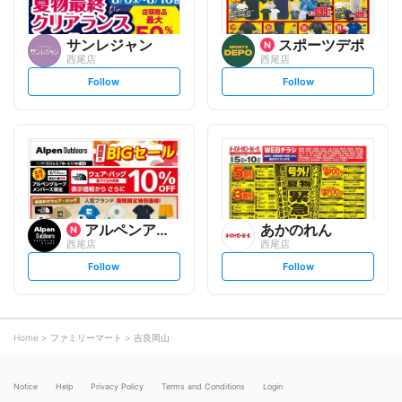
サンレジャン
スポーツデポ
西尾店
西尾店
s
s
Follow
Follow
e
e
t
t
f
f
o
o
l
l
l
l
o
o
w
w
アルペンアウトドアーズエッセ...
あかのれん
西尾店
西尾店
s
s
Follow
Follow
e
e
t
t
f
f
o
o
l
l
l
l
o
o
Home
ファミリーマート
吉良岡山
w
w
Notice
Help
Privacy Policy
Terms and Conditions
Login