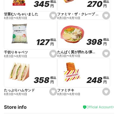
270
270
345
345
税込
税込
税込
税込
r
円
円
円
円
i
t
e
ファミマ・ザ・クレープ 生チョコ
甘栗むいちゃいました
s
s
8月3日
〜
8月10日
8月3日
〜
8月10日
e
e
t
t
f
f
a
a
v
v
o
o
398
398
127
127
税込
税込
税込
税込
r
r
円
円
円
円
i
i
t
t
e
e
たんぱく質が摂れる!豚しゃぶのパスタサラダ
千切りキャベツ
s
s
8月3日
〜
8月10日
8月3日
〜
8月10日
e
e
t
t
f
f
a
a
v
v
o
o
248
248
358
358
税込
税込
税込
税込
r
r
円
円
円
円
i
i
t
t
e
e
ファミチキ
たっぷりハムサンド
s
s
8月3日
〜
8月10日
8月3日
〜
8月10日
e
e
t
t
f
f
Store info
a
a
Official Account
v
v
o
o
r
r