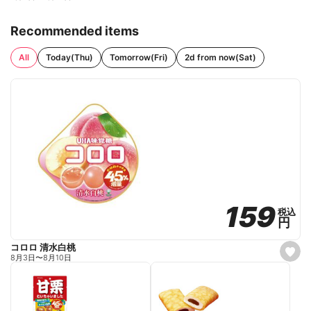
Recommended items
All
Today(Thu)
Tomorrow(Fri)
2d from now(Sat)
159
159
税込
税込
円
円
コロロ 清水白桃
s
8月3日
〜
8月10日
e
t
f
a
v
o