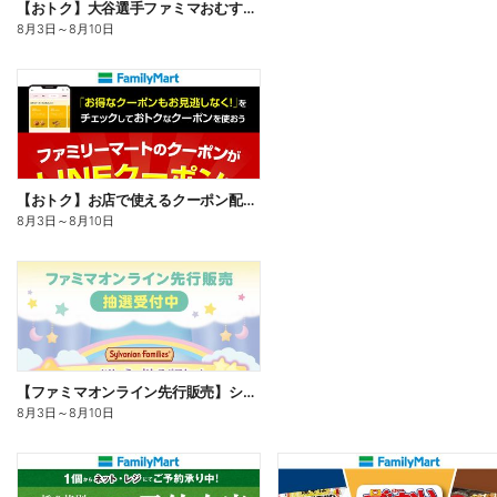
【おトク】大谷選手ファミマおむすび割
8月3日
～
8月10日
【おトク】お店で使えるクーポン配信中
8月3日
～
8月10日
【ファミマオンライン先行販売】シルバニアファミリー
8月3日
～
8月10日