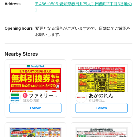
i
i
Address
〒486-0806
愛知県春日井市大手田酉町2丁目3番地の
t
t
1
e
e
Opening hours
変更となる場合がございますので、店舗にてご確認を
お願いします。
Nearby Stores
ファミリーマート
あかのれん
朝宮公園前
春日井西店
s
s
Follow
Follow
e
e
t
t
f
f
o
o
l
l
l
l
o
o
w
w