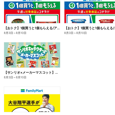
【おトク】1個買うと1個もらえる/アイス
8月3日
～
8月10日
8月3日
～
8月10日
【サンリオ×メーカーマスコット】オリジナルグッズ貰える!
8月3日
～
8月10日