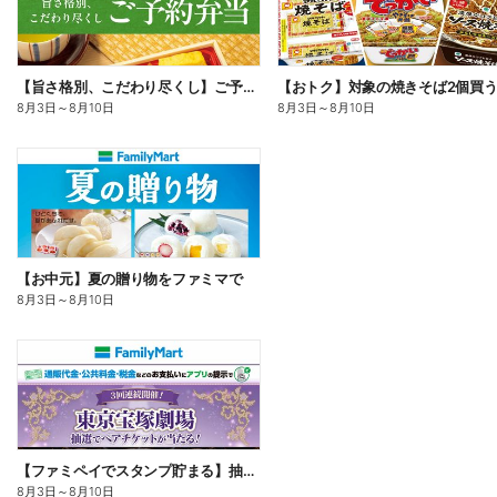
【旨さ格別、こだわり尽くし】ご予約弁当
8月3日
～
8月10日
8月3日
～
8月10日
【お中元】夏の贈り物をファミマで
8月3日
～
8月10日
【ファミペイでスタンプ貯まる】抽選でペアチケットが当たる!
8月3日
～
8月10日