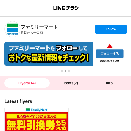
B
r
a
n
ファミリーマート
c
s
Follow
h
e
春日井大手田酉
T
t
o
f
p
o
l
l
o
w
Flyers
(
14
)
Items
(
7
)
Info
Latest flyers