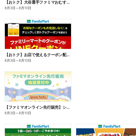
【おトク】大谷選手ファミマおむすび割
8月3日
～
8月10日
【おトク】お店で使えるクーポン配信中
8月3日
～
8月10日
【ファミマオンライン先行販売】シルバニアファミリー
8月3日
～
8月10日