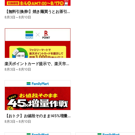
【無料引換券!】焼き麺買うとお茶引換券貰える!
8月3日
～
8月10日
楽天ポイントカード提示で、楽天市場でのお買い物がおトクに!
8月3日
～
8月10日
【おトク】お値段そのまま!45%増量作戦!
8月3日
～
8月10日