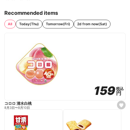
Recommended items
All
Today(Thu)
Tomorrow(Fri)
2d from now(Sat)
159
159
税込
税込
円
円
コロロ 清水白桃
s
8月3日
〜
8月10日
e
t
f
a
v
o