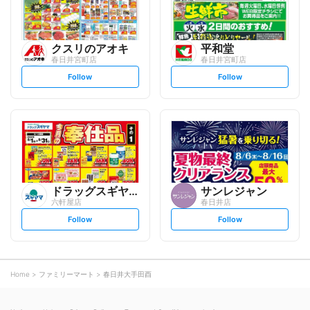
クスリのアオキ
平和堂
春日井宮町店
春日井宮町店
s
s
Follow
Follow
e
e
t
t
f
f
o
o
l
l
l
l
o
o
w
w
ドラッグスギヤマ
サンレジャン
六軒屋店
春日井店
s
s
Follow
Follow
e
e
t
t
f
f
o
o
l
l
l
l
o
o
Home
ファミリーマート
春日井大手田酉
w
w