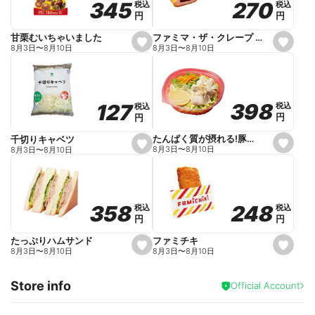
270
270
345
345
税込
税込
税込
税込
r
円
円
円
円
i
t
e
ファミマ・ザ・クレープ 生チョコ
甘栗むいちゃいました
s
s
8月3日
〜
8月10日
8月3日
〜
8月10日
e
e
t
t
f
f
a
a
v
v
o
o
398
398
127
127
税込
税込
税込
税込
r
r
円
円
円
円
i
i
t
t
e
e
たんぱく質が摂れる!豚しゃぶのパスタサラダ
千切りキャベツ
s
s
8月3日
〜
8月10日
8月3日
〜
8月10日
e
e
t
t
f
f
a
a
v
v
o
o
248
248
358
358
税込
税込
税込
税込
r
r
円
円
円
円
i
i
t
t
e
e
ファミチキ
たっぷりハムサンド
s
s
8月3日
〜
8月10日
8月3日
〜
8月10日
e
e
t
t
f
f
Store info
a
a
Official Account
v
v
o
o
r
r