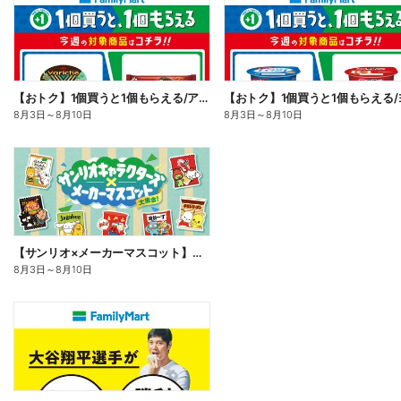
【おトク】1個買うと1個もらえる/アイス
8月3日
～
8月10日
8月3日
～
8月10日
【サンリオ×メーカーマスコット】オリジナルグッズ貰える!
8月3日
～
8月10日