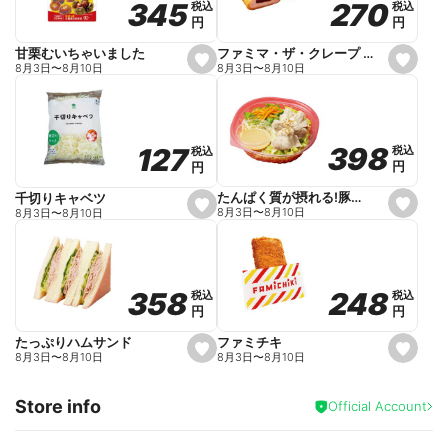
270
270
345
345
税込
税込
税込
税込
r
円
円
円
円
i
t
e
ファミマ・ザ・クレープ 生チョコ
甘栗むいちゃいました
s
s
8月3日
〜
8月10日
8月3日
〜
8月10日
e
e
t
t
f
f
a
a
v
v
o
o
398
398
127
127
税込
税込
税込
税込
r
r
円
円
円
円
i
i
t
t
e
e
たんぱく質が摂れる!豚しゃぶのパスタサラダ
千切りキャベツ
s
s
8月3日
〜
8月10日
8月3日
〜
8月10日
e
e
t
t
f
f
a
a
v
v
o
o
248
248
358
358
税込
税込
税込
税込
r
r
円
円
円
円
i
i
t
t
e
e
ファミチキ
たっぷりハムサンド
s
s
8月3日
〜
8月10日
8月3日
〜
8月10日
e
e
t
t
f
f
Store info
a
a
Official Account
v
v
o
o
r
r