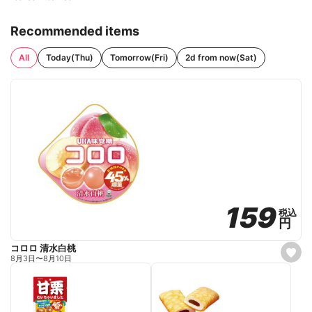
Recommended items
All
Today(Thu)
Tomorrow(Fri)
2d from now(Sat)
159
159
税込
税込
円
円
コロロ 清水白桃
s
8月3日
〜
8月10日
e
t
f
a
v
o