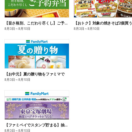
【旨さ格別、こだわり尽くし】ご予約弁当
8月3日
～
8月10日
8月3日
～
8月10日
【お中元】夏の贈り物をファミマで
8月3日
～
8月10日
【ファミペイでスタンプ貯まる】抽選でペアチケットが当たる!
8月3日
～
8月10日