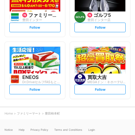
ファミリーマート
ゴルフ5
豊田インター
豊田インター店
s
s
Follow
Follow
e
e
t
t
f
f
o
o
l
l
l
l
o
o
w
w
ENEOS
買取大吉
Dr.DriveセルフFASもとまち店
MEGAドン・キホーテUNY豊田元町店
s
s
Follow
Follow
e
e
t
t
f
f
o
o
l
l
l
l
o
o
Home
ファミリーマート
豊田柿本町
w
w
Notice
Help
Privacy Policy
Terms and Conditions
Login