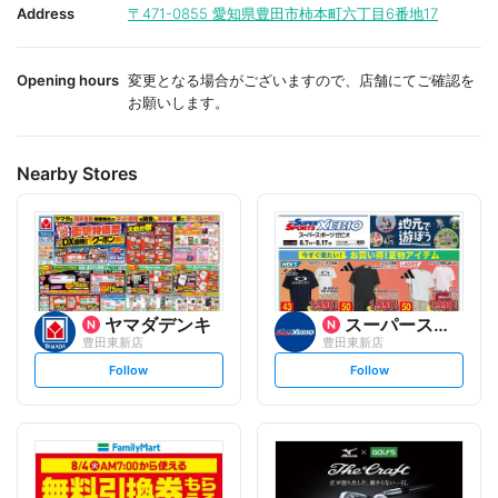
i
i
Address
〒471-0855
愛知県豊田市柿本町六丁目6番地17
t
t
e
e
Opening hours
変更となる場合がございますので、店舗にてご確認を
お願いします。
Nearby Stores
ヤマダデンキ
スーパースポーツゼビオ
豊田東新店
豊田東新店
s
s
Follow
Follow
e
e
t
t
f
f
o
o
l
l
l
l
o
o
w
w