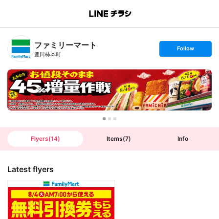
B
r
a
n
ファミリーマート
c
s
Follow
h
e
豊田柿本町
T
t
o
f
p
o
l
l
o
w
Flyers
(
14
)
Items
(
7
)
Info
Latest flyers