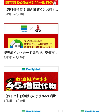
【無料引換券!】焼き麺買うとお茶引換券貰える!
8月3日
～
8月10日
楽天ポイントカード提示で、楽天市場でのお買い物がおトクに!
8月3日
～
8月10日
【おトク】お値段そのまま!45%増量作戦!
8月3日
～
8月10日