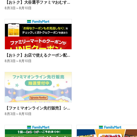
【おトク】大谷選手ファミマおむすび割
8月3日
～
8月10日
【おトク】お店で使えるクーポン配信中
8月3日
～
8月10日
【ファミマオンライン先行販売】シルバニアファミリー
8月3日
～
8月10日