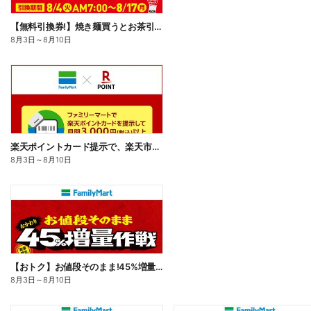
【無料引換券!】焼き麺買うとお茶引換券貰える!
8月3日
～
8月10日
楽天ポイントカード提示で、楽天市場でのお買い物がおトクに!
8月3日
～
8月10日
【おトク】お値段そのまま!45%増量作戦!
8月3日
～
8月10日