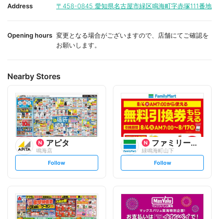
i
i
Address
〒458-0845
愛知県名古屋市緑区鳴海町字赤塚111番地
t
t
e
e
Opening hours
変更となる場合がございますので、店舗にてご確認を
お願いします。
Nearby Stores
アピタ
ファミリーマート
鳴海店
緑鳴海町山下
s
s
Follow
Follow
e
e
t
t
f
f
o
o
l
l
l
l
o
o
w
w