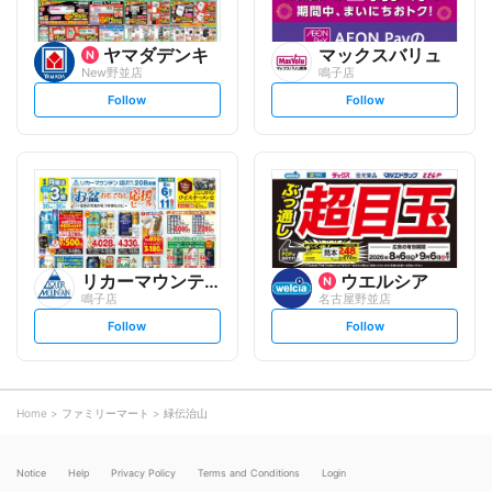
ヤマダデンキ
マックスバリュ
New野並店
鳴子店
s
s
Follow
Follow
e
e
t
t
f
f
o
o
l
l
l
l
o
o
w
w
リカーマウンテン
ウエルシア
鳴子店
名古屋野並店
s
s
Follow
Follow
e
e
t
t
f
f
o
o
l
l
l
l
o
o
Home
ファミリーマート
緑伝治山
w
w
Notice
Help
Privacy Policy
Terms and Conditions
Login