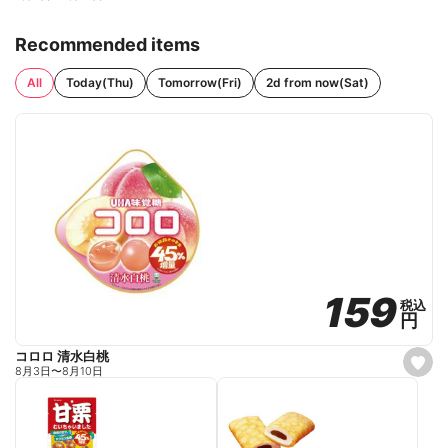
Recommended items
All
Today(Thu)
Tomorrow(Fri)
2d from now(Sat)
159
159
税込
税込
円
円
コロロ 清水白桃
s
8月3日
〜
8月10日
e
t
f
a
v
o