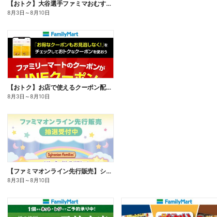
【おトク】大谷選手ファミマおむすび割
8月3日
～
8月10日
【おトク】お店で使えるクーポン配信中
8月3日
～
8月10日
【ファミマオンライン先行販売】シルバニアファミリー
8月3日
～
8月10日