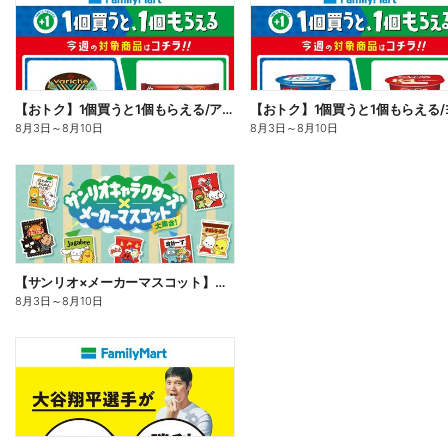
【おトク】1個買うと1個もらえる/アイス
8月3日
～
8月10日
8月3日
～
8月10日
【サンリオ×メーカーマスコット】オリジナルグッズ貰える!
8月3日
～
8月10日