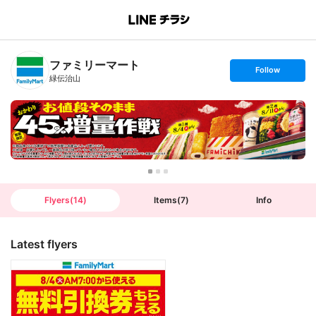
B
r
a
n
ファミリーマート
c
s
Follow
h
e
緑伝治山
T
t
o
f
p
o
l
l
o
w
Flyers
(
14
)
Items
(
7
)
Info
Latest flyers