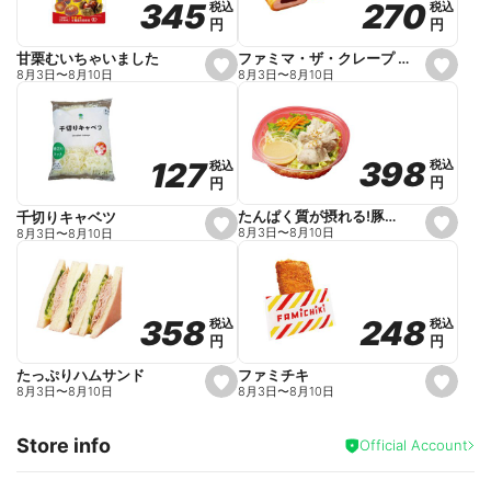
270
270
345
345
税込
税込
税込
税込
r
円
円
円
円
i
t
e
ファミマ・ザ・クレープ 生チョコ
甘栗むいちゃいました
s
s
8月3日
〜
8月10日
8月3日
〜
8月10日
e
e
t
t
f
f
a
a
v
v
o
o
398
398
127
127
税込
税込
税込
税込
r
r
円
円
円
円
i
i
t
t
e
e
たんぱく質が摂れる!豚しゃぶのパスタサラダ
千切りキャベツ
s
s
8月3日
〜
8月10日
8月3日
〜
8月10日
e
e
t
t
f
f
a
a
v
v
o
o
248
248
358
358
税込
税込
税込
税込
r
r
円
円
円
円
i
i
t
t
e
e
ファミチキ
たっぷりハムサンド
s
s
8月3日
〜
8月10日
8月3日
〜
8月10日
e
e
t
t
f
f
Store info
a
a
Official Account
v
v
o
o
r
r