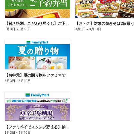
【旨さ格別、こだわり尽くし】ご予約弁当
8月3日
～
8月10日
8月3日
～
8月10日
【お中元】夏の贈り物をファミマで
8月3日
～
8月10日
【ファミペイでスタンプ貯まる】抽選でペアチケットが当たる!
8月3日
～
8月10日