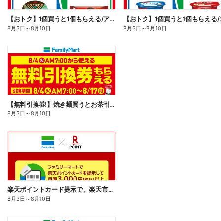
【おトク】1個買うと1個もらえる/アイス
8月3日
～
8月10日
8月3日
～
8月10日
【無料引換券!】焼き麺買うとお茶引換券貰える!
8月3日
～
8月10日
楽天ポイントカード提示で、楽天市場でのお買い物がおトクに!
8月3日
～
8月10日