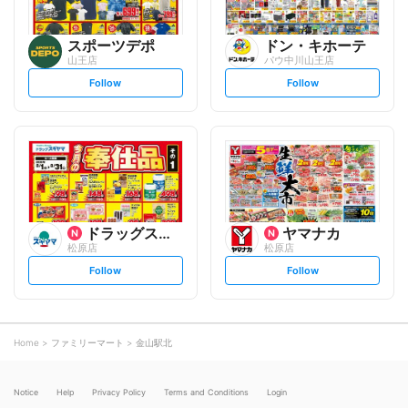
スポーツデポ
ドン・キホーテ
山王店
パウ中川山王店
s
s
Follow
Follow
e
e
t
t
f
f
o
o
l
l
l
l
o
o
w
w
ドラッグスギヤマ
ヤマナカ
松原店
松原店
s
s
Follow
Follow
e
e
t
t
f
f
o
o
l
l
l
l
o
o
Home
ファミリーマート
金山駅北
w
w
Notice
Help
Privacy Policy
Terms and Conditions
Login