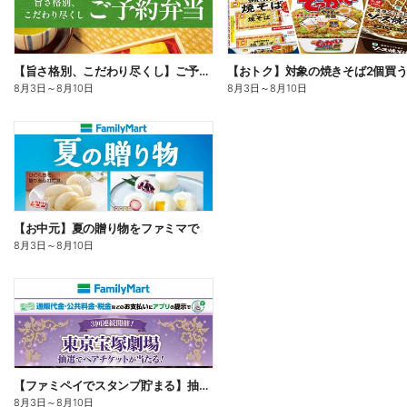
【旨さ格別、こだわり尽くし】ご予約弁当
8月3日
～
8月10日
8月3日
～
8月10日
【お中元】夏の贈り物をファミマで
8月3日
～
8月10日
【ファミペイでスタンプ貯まる】抽選でペアチケットが当たる!
8月3日
～
8月10日