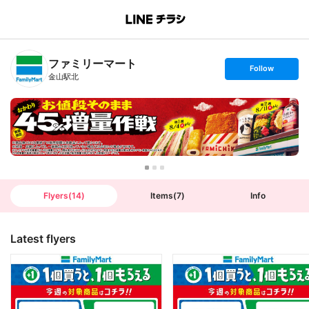
B
r
a
n
ファミリーマート
c
s
Follow
h
e
金山駅北
T
t
o
f
p
o
l
l
o
w
Flyers
(
14
)
Items
(
7
)
Info
Latest flyers