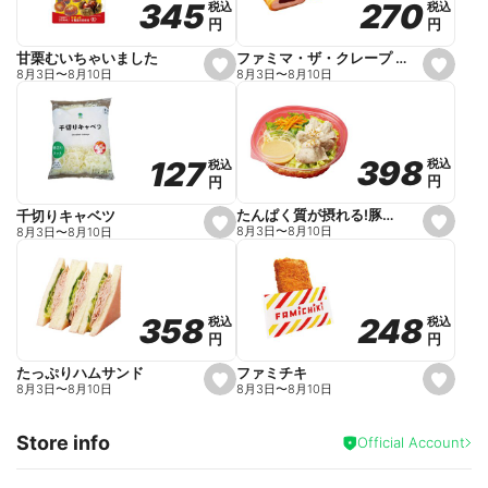
270
270
345
345
税込
税込
税込
税込
r
円
円
円
円
i
t
e
ファミマ・ザ・クレープ 生チョコ
甘栗むいちゃいました
s
s
8月3日
〜
8月10日
8月3日
〜
8月10日
e
e
t
t
f
f
a
a
v
v
o
o
398
398
127
127
税込
税込
税込
税込
r
r
円
円
円
円
i
i
t
t
e
e
たんぱく質が摂れる!豚しゃぶのパスタサラダ
千切りキャベツ
s
s
8月3日
〜
8月10日
8月3日
〜
8月10日
e
e
t
t
f
f
a
a
v
v
o
o
248
248
358
358
税込
税込
税込
税込
r
r
円
円
円
円
i
i
t
t
e
e
ファミチキ
たっぷりハムサンド
s
s
8月3日
〜
8月10日
8月3日
〜
8月10日
e
e
t
t
f
f
Store info
a
a
Official Account
v
v
o
o
r
r