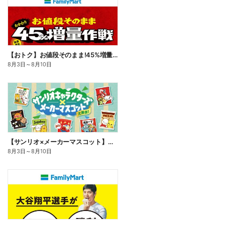
【おトク】お値段そのまま!45%増量作戦!
8月3日
～
8月10日
【サンリオ×メーカーマスコット】オリジナルグッズ貰える!
8月3日
～
8月10日