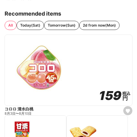
Recommended items
All
Today(Sat)
Tomorrow(Sun)
2d from now(Mon)
159
159
税込
税込
円
円
コロロ 清水白桃
s
8月3日
〜
8月10日
e
t
f
a
v
o