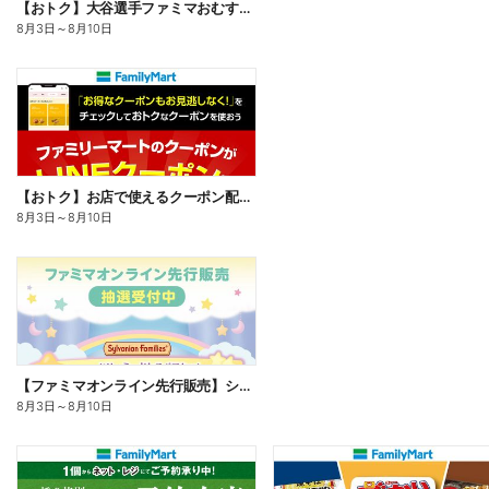
【おトク】大谷選手ファミマおむすび割
8月3日
～
8月10日
【おトク】お店で使えるクーポン配信中
8月3日
～
8月10日
【ファミマオンライン先行販売】シルバニアファミリー
8月3日
～
8月10日