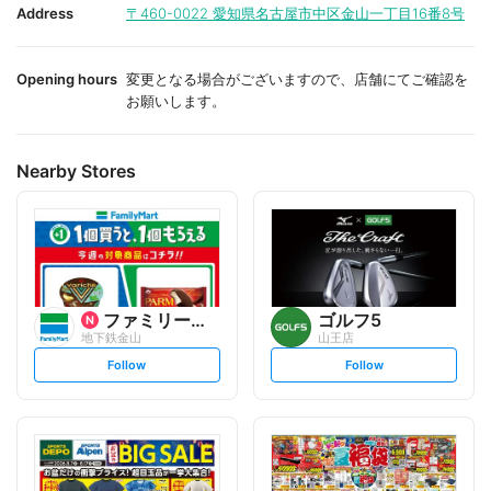
i
i
Address
〒460-0022
愛知県名古屋市中区金山一丁目16番8号
t
t
e
e
Opening hours
変更となる場合がございますので、店舗にてご確認を
お願いします。
Nearby Stores
ファミリーマート
ゴルフ5
地下鉄金山
山王店
s
s
Follow
Follow
e
e
t
t
f
f
o
o
l
l
l
l
o
o
w
w