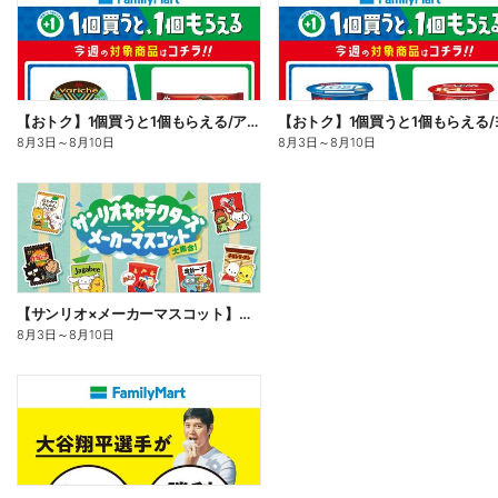
【おトク】1個買うと1個もらえる/アイス
8月3日
～
8月10日
8月3日
～
8月10日
【サンリオ×メーカーマスコット】オリジナルグッズ貰える!
8月3日
～
8月10日