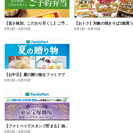
【旨さ格別、こだわり尽くし】ご予約弁当
8月3日
～
8月10日
8月3日
～
8月10日
【お中元】夏の贈り物をファミマで
8月3日
～
8月10日
【ファミペイでスタンプ貯まる】抽選でペアチケットが当たる!
8月3日
～
8月10日