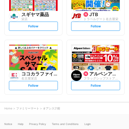
スギヤマ薬品
JTB
栄店
トラベルゲート名古屋栄
s
s
Follow
Follow
e
e
t
t
f
f
o
o
l
l
l
l
o
o
w
w
ココカラファイン
アルペンアウトドアーズ
名古屋栄店
フラッグシップストア名古屋栄店
s
s
Follow
Follow
e
e
t
t
f
f
o
o
l
l
l
l
o
o
Home
ファミリーマート
オアシス21前
w
w
Notice
Help
Privacy Policy
Terms and Conditions
Login