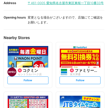
i
i
Address
〒461-0005
愛知県名古屋市東区東桜一丁目10番33号
t
t
e
e
Opening hours
変更となる場合がございますので、店舗にてご確認を
お願いします。
Nearby Stores
コクミン
ファミリーマート
セントラルパーク店
栄大津通
s
s
Follow
Follow
e
e
t
t
f
f
o
o
l
l
l
l
o
o
w
w