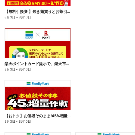
【無料引換券!】焼き麺買うとお茶引換券貰える!
8月3日
～
8月10日
楽天ポイントカード提示で、楽天市場でのお買い物がおトクに!
8月3日
～
8月10日
【おトク】お値段そのまま!45%増量作戦!
8月3日
～
8月10日