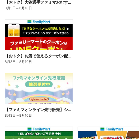
【おトク】大谷選手ファミマおむすび割
8月3日
～
8月10日
【おトク】お店で使えるクーポン配信中
8月3日
～
8月10日
【ファミマオンライン先行販売】シルバニアファミリー
8月3日
～
8月10日