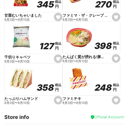
270
270
345
345
税込
税込
税込
税込
r
円
円
円
円
i
t
e
ファミマ・ザ・クレープ 生チョコ
甘栗むいちゃいました
s
s
8月3日
〜
8月10日
8月3日
〜
8月10日
e
e
t
t
f
f
a
a
v
v
o
o
398
398
127
127
税込
税込
税込
税込
r
r
円
円
円
円
i
i
t
t
e
e
たんぱく質が摂れる!豚しゃぶのパスタサラダ
千切りキャベツ
s
s
8月3日
〜
8月10日
8月3日
〜
8月10日
e
e
t
t
f
f
a
a
v
v
o
o
248
248
358
358
税込
税込
税込
税込
r
r
円
円
円
円
i
i
t
t
e
e
ファミチキ
たっぷりハムサンド
s
s
8月3日
〜
8月10日
8月3日
〜
8月10日
e
e
t
t
f
f
Store info
a
a
Official Account
v
v
o
o
r
r