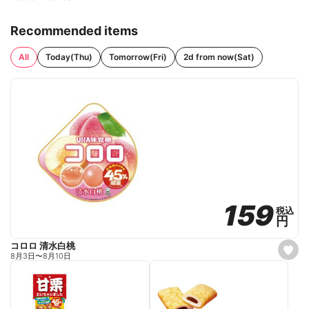
Recommended items
All
Today(Thu)
Tomorrow(Fri)
2d from now(Sat)
159
159
税込
税込
円
円
コロロ 清水白桃
s
8月3日
〜
8月10日
e
t
f
a
v
o