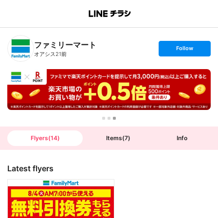
B
r
a
n
ファミリーマート
c
s
Follow
h
e
オアシス21前
T
t
o
f
p
o
l
l
o
w
Flyers
(
14
)
Items
(
7
)
Info
Latest flyers