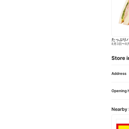
たっぷり
8月3日
〜
8
Store i
Address
Opening 
Nearby 