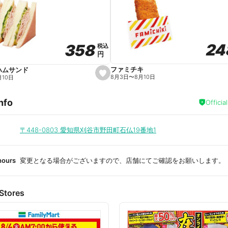
a
v
o
r
i
t
24
24
358
358
e
税込
税込
円
円
ファミチキ
ハムサンド
s
8月3日
〜
8月10日
月10日
e
t
f
nfo
a
Officia
v
o
r
i
〒448-0803
愛知県刈谷市野田町石仏19番地1
t
e
hours
変更となる場合がございますので、店舗にてご確認をお願いします。
Stores