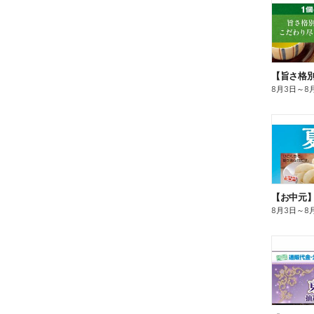
8月3日
～
8
【お中元
8月3日
～
8