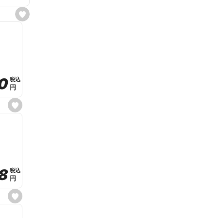
s
e
t
f
a
v
o
r
i
t
0
0
税込
税込
e
円
円
s
e
t
f
a
v
o
r
i
t
8
8
e
税込
税込
円
円
s
e
t
f