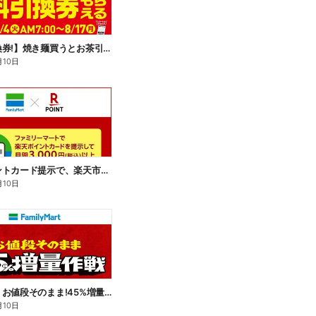
【無料引換券!】焼き麺買うとお茶引換券貰える!
月10日
楽天ポイントカード提示で、楽天市場でのお買い物がおトクに!
月10日
【おトク】お値段そのまま!45%増量作戦!
月10日