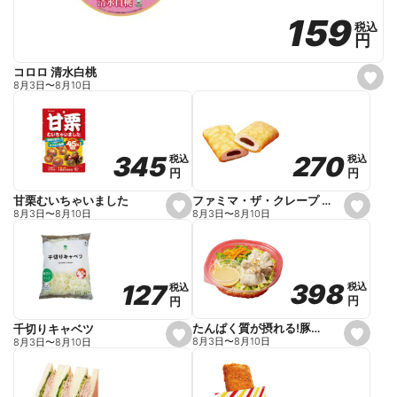
159
159
税込
税込
円
円
コロロ 清水白桃
s
8月3日
〜
8月10日
e
t
f
a
v
o
270
270
345
345
税込
税込
税込
税込
r
円
円
円
円
i
t
e
ファミマ・ザ・クレープ 生チョコ
甘栗むいちゃいました
s
s
8月3日
〜
8月10日
8月3日
〜
8月10日
e
e
t
t
f
f
a
a
v
v
o
o
398
398
127
127
税込
税込
税込
税込
r
r
円
円
円
円
i
i
t
t
e
e
たんぱく質が摂れる!豚しゃぶのパスタサラダ
千切りキャベツ
s
s
8月3日
〜
8月10日
8月3日
〜
8月10日
e
e
t
t
f
f
a
a
v
v