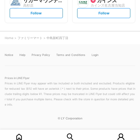
リカーマウンテン
カインズ
高杉店
カインズ名古屋当知店
s
s
Follow
Follow
e
e
t
t
f
f
o
o
l
l
l
l
o
o
Home
ファミリーマート
中島新町四丁目
w
w
Notice
Help
Privacy Policy
Terms and Conditions
Login
Prices in LINE Flyer
Prices in LINE Flyer may appear with tax included or both included and excluded. Products eligible
for reduced tax (8%) will have an asterisk (＊) next to their price. Some products have prices that in
clude trailing digits below ¥1. These prices may be truncated in LINE Flyer but could still affect you
r total if you purchase multiple items. Please check with the store in question for more detailed pric
e info.
©
LY Corporation