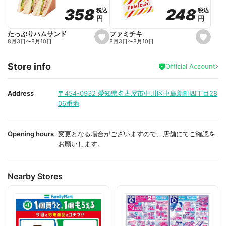
o
o
248
248
358
358
税込
税込
税込
税込
r
r
円
円
円
円
i
i
t
t
e
e
ファミチキ
たっぷりハムサンド
s
s
8月3日
〜
8月10日
8月3日
〜
8月10日
e
e
t
t
f
f
Store info
a
a
Official Account
v
v
o
o
r
r
i
i
Address
〒454-0932
愛知県名古屋市中川区中島新町四丁目28
t
t
06番地
e
e
Opening hours
変更となる場合がございますので、店舗にてご確認を
お願いします。
Nearby Stores