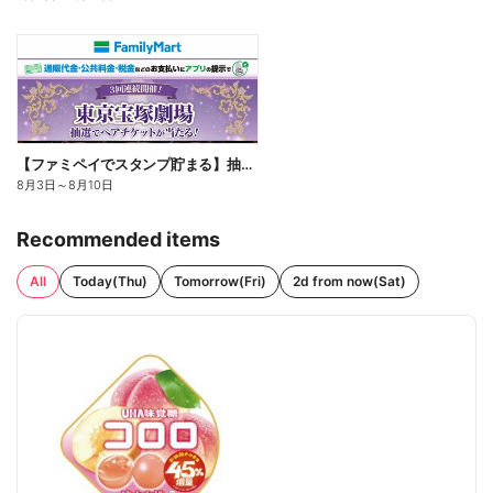
【ファミペイでスタンプ貯まる】抽選でペアチケットが当たる!
8月3日
～
8月10日
Recommended items
All
Today(Thu)
Tomorrow(Fri)
2d from now(Sat)