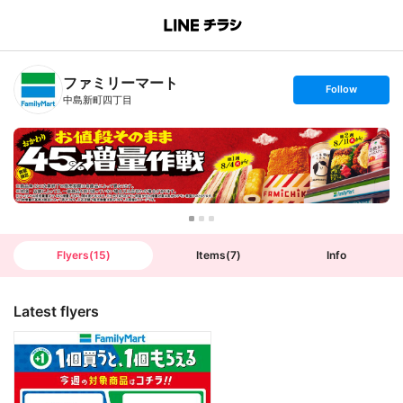
B
r
a
n
ファミリーマート
c
s
Follow
h
e
中島新町四丁目
T
t
o
f
p
o
l
l
o
w
Flyers
(
15
)
Items
(
7
)
Info
Latest flyers