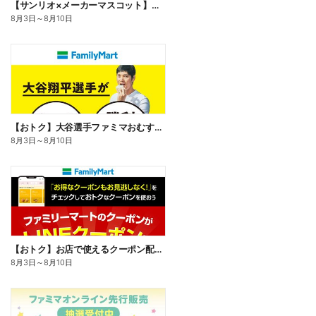
【サンリオ×メーカーマスコット】オリジナルグッズ貰える!
8月3日
～
8月10日
【おトク】大谷選手ファミマおむすび割
8月3日
～
8月10日
【おトク】お店で使えるクーポン配信中
8月3日
～
8月10日