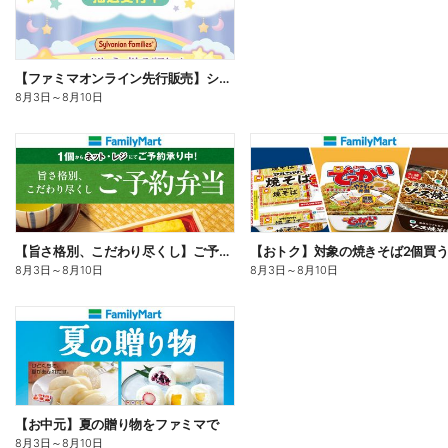
【ファミマオンライン先行販売】シルバニアファミリー
8月3日
～
8月10日
【旨さ格別、こだわり尽くし】ご予約弁当
8月3日
～
8月10日
8月3日
～
8月10日
【お中元】夏の贈り物をファミマで
8月3日
～
8月10日