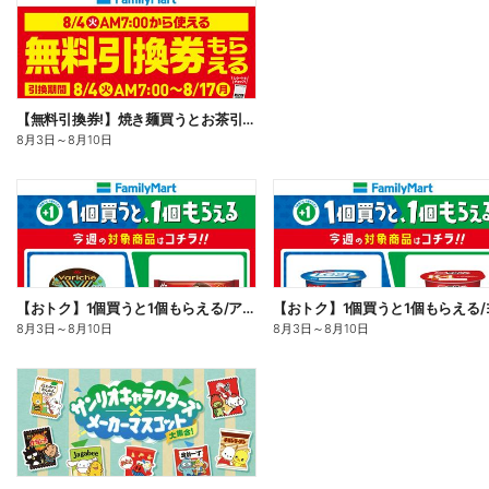
【無料引換券!】焼き麺買うとお茶引換券貰える!
8月3日
～
8月10日
【おトク】1個買うと1個もらえる/アイス
8月3日
～
8月10日
8月3日
～
8月10日