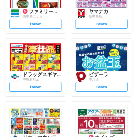
ファミリーマート
ヤマナカ
西中島二丁目
新中島店
s
s
Follow
Follow
e
e
t
t
f
f
o
o
l
l
l
l
o
o
w
w
ドラッグスギヤマ
ピザーラ
中島新町店
中川店
s
s
Follow
Follow
e
e
t
t
f
f
o
o
l
l
l
l
o
o
w
w