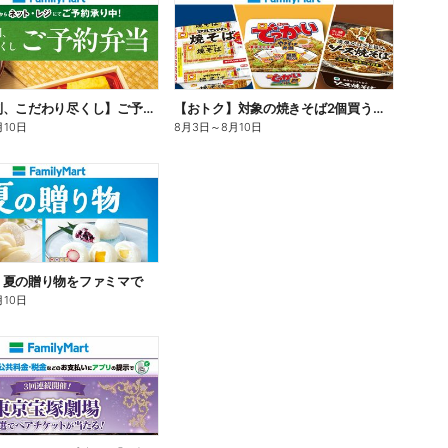
【旨さ格別、こだわり尽くし】ご予約弁当
【おトク】対象の焼きそば2個買うと100円引き!
月10日
8月3日
～
8月10日
】夏の贈り物をファミマで
月10日