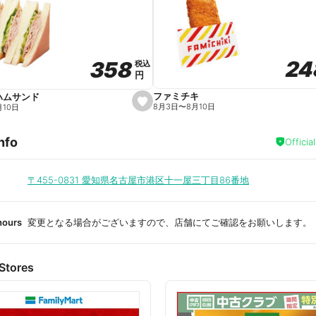
a
v
o
r
i
t
24
24
358
358
e
税込
税込
円
円
ファミチキ
ハムサンド
s
8月3日
〜
8月10日
月10日
e
t
f
nfo
a
Officia
v
o
r
i
〒455-0831
愛知県名古屋市港区十一屋三丁目86番地
t
e
hours
変更となる場合がございますので、店舗にてご確認をお願いします。
Stores