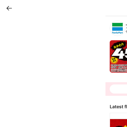
LINEチラシ
B
r
a
n
c
h
T
o
p
Latest f