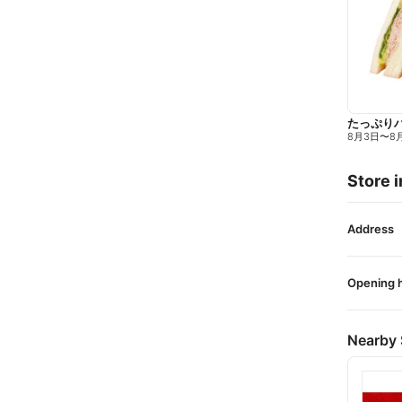
たっぷり
8月3日
〜
8
Store i
Address
Opening 
Nearby 