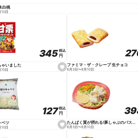
水白桃
月10日
27
27
345
345
税込
税込
円
円
ファミマ・ザ・クレープ 生チョコ
ちゃいました
s
8月3日
〜
8月10日
月10日
e
t
f
a
v
o
r
i
t
39
39
127
127
e
税込
税込
円
円
たんぱく質が摂れる!豚しゃぶのパスタサラダ
ャベツ
s
8月3日
〜
8月10日
月10日
e
t
f