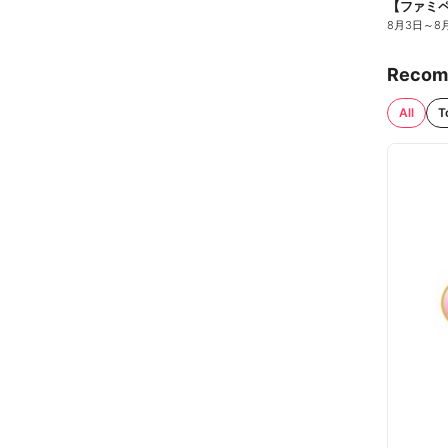
8月3日
～
8
Recom
All
T