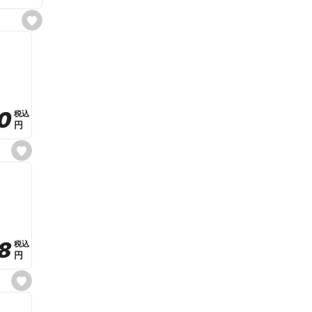
s
e
t
f
a
v
o
r
i
t
0
0
税込
税込
e
円
円
s
e
t
f
a
v
o
r
i
t
8
8
e
税込
税込
円
円
s
e
t
f