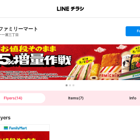
ファミリーマート
s
F
e
十一屋三丁目
t
f
o
l
l
o
w
Flyers
(
14
)
Items
(
7
)
Info
lyers