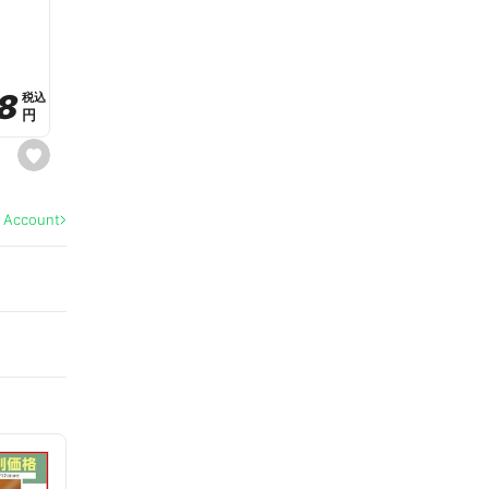
a
v
o
r
i
t
8
8
e
税込
税込
円
円
s
e
t
f
a
l Account
v
o
r
i
t
e