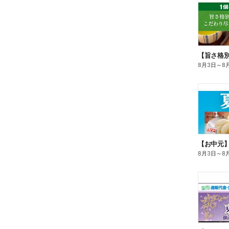
8月3日
～
8
【お中元
8月3日
～
8