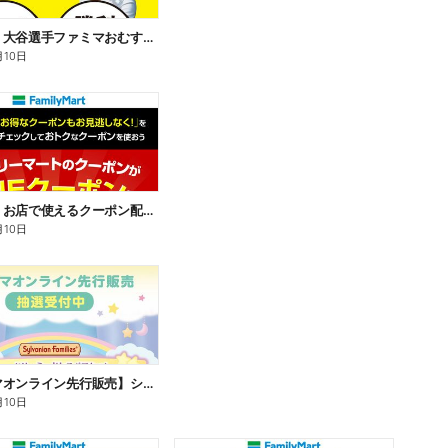
【おトク】大谷選手ファミマおむすび割
月10日
【おトク】お店で使えるクーポン配信中
月10日
【ファミマオンライン先行販売】シルバニアファミリー
月10日