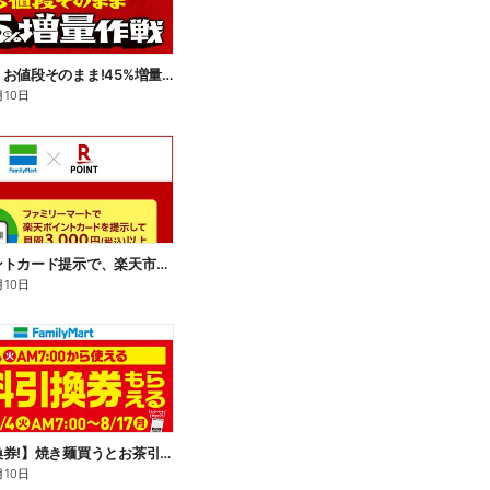
【おトク】お値段そのまま!45%増量作戦!
月10日
楽天ポイントカード提示で、楽天市場でのお買い物がおトクに!
月10日
【無料引換券!】焼き麺買うとお茶引換券貰える!
月10日