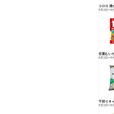
コロロ 清
8月3日
〜
8
甘栗むい
8月3日
〜
8
千切りキ
8月3日
〜
8