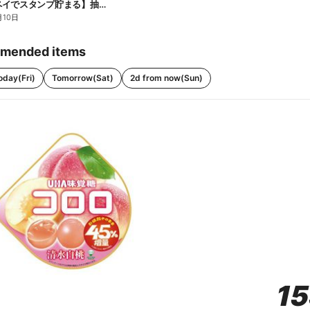
【ファミペイでスタンプ貯まる】抽選でペアチケットが当たる!
月10日
mended items
oday(Fri)
Tomorrow(Sat)
2d from now(Sun)
1
1