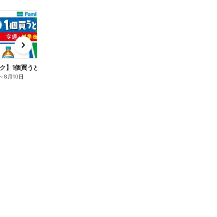
t
x
e
n
ク】1個買うと1個もらえる/麦茶
～
8月10日