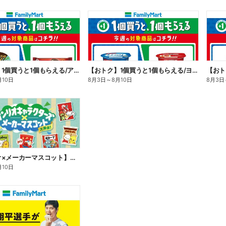
【おトク】1個買うと1個もらえる/アイス
【おトク】1個買うと1個もらえる/ヨーグルト
【おト
月10日
8月3日
～
8月10日
8月3日
【サンリオ×メーカーマスコット】オリジナルグッズ貰える!
月10日