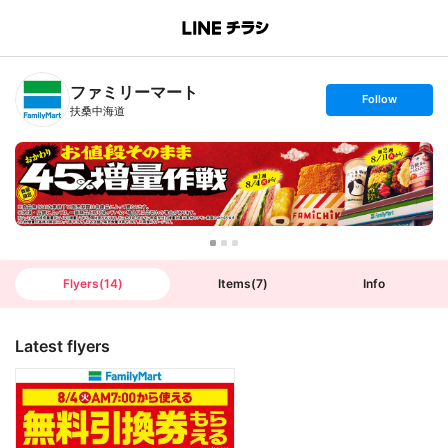
B
r
a
n
ファミリーマート
c
s
Follow
h
e
扶桑中海道
T
t
o
f
p
o
l
l
o
w
Flyers
(
14
)
Items
(
7
)
Info
Latest flyers