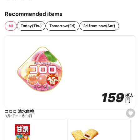
Recommended items
All
Today(Thu)
Tomorrow(Fri)
2d from now(Sat)
159
159
税込
税込
円
円
コロロ 清水白桃
s
8月3日
〜
8月10日
e
t
f
a
v
o