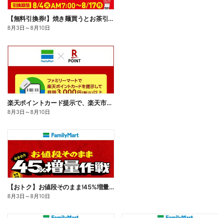
【無料引換券!】焼き麺買うとお茶引換券貰える!
8月3日
～
8月10日
楽天ポイントカード提示で、楽天市場でのお買い物がおトクに!
8月3日
～
8月10日
【おトク】お値段そのまま!45%増量作戦!
8月3日
～
8月10日