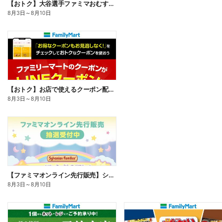
【おトク】大谷選手ファミマおむすび割
8月3日
～
8月10日
【おトク】お店で使えるクーポン配信中
8月3日
～
8月10日
【ファミマオンライン先行販売】シルバニアファミリー
8月3日
～
8月10日