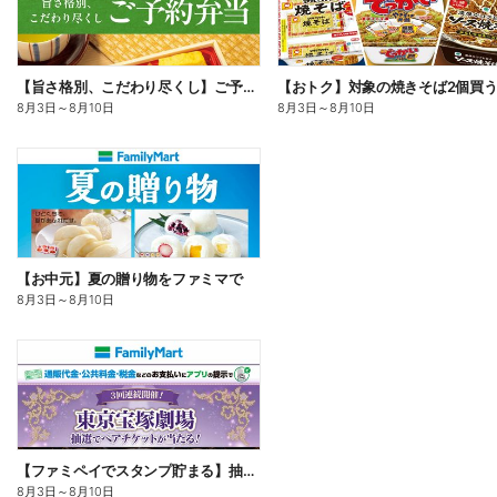
【旨さ格別、こだわり尽くし】ご予約弁当
8月3日
～
8月10日
8月3日
～
8月10日
【お中元】夏の贈り物をファミマで
8月3日
～
8月10日
【ファミペイでスタンプ貯まる】抽選でペアチケットが当たる!
8月3日
～
8月10日