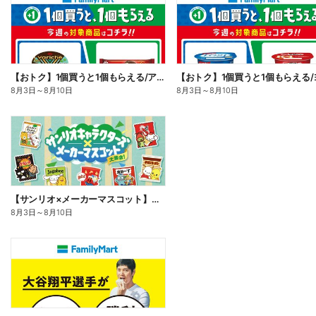
【おトク】1個買うと1個もらえる/アイス
8月3日
～
8月10日
8月3日
～
8月10日
【サンリオ×メーカーマスコット】オリジナルグッズ貰える!
8月3日
～
8月10日