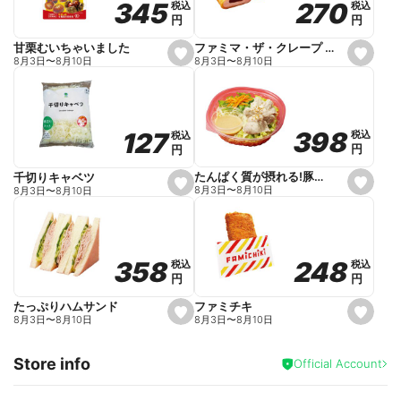
270
270
345
345
税込
税込
税込
税込
r
円
円
円
円
i
t
e
ファミマ・ザ・クレープ 生チョコ
甘栗むいちゃいました
s
s
8月3日
〜
8月10日
8月3日
〜
8月10日
e
e
t
t
f
f
a
a
v
v
o
o
398
398
127
127
税込
税込
税込
税込
r
r
円
円
円
円
i
i
t
t
e
e
たんぱく質が摂れる!豚しゃぶのパスタサラダ
千切りキャベツ
s
s
8月3日
〜
8月10日
8月3日
〜
8月10日
e
e
t
t
f
f
a
a
v
v
o
o
248
248
358
358
税込
税込
税込
税込
r
r
円
円
円
円
i
i
t
t
e
e
ファミチキ
たっぷりハムサンド
s
s
8月3日
〜
8月10日
8月3日
〜
8月10日
e
e
t
t
f
f
Store info
a
a
Official Account
v
v
o
o
r
r