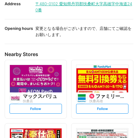
i
i
Address
〒480-0102
愛知県丹羽郡扶桑町大字高雄字中海道24
t
t
0番
e
e
Opening hours
変更となる場合がございますので、店舗にてご確認を
お願いします。
Nearby Stores
マックスバリュ
ファミリーマート
扶桑店
扶桑高雄
s
s
Follow
Follow
e
e
t
t
f
f
o
o
l
l
l
l
o
o
w
w