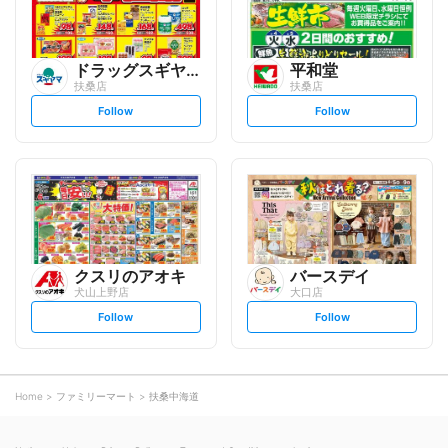
ドラッグスギヤマ
平和堂
扶桑店
扶桑店
s
s
Follow
Follow
e
e
t
t
f
f
o
o
l
l
l
l
o
o
w
w
クスリのアオキ
バースデイ
犬山上野店
大口店
s
s
Follow
Follow
e
e
t
t
f
f
o
o
l
l
l
l
o
o
Home
ファミリーマート
扶桑中海道
w
w