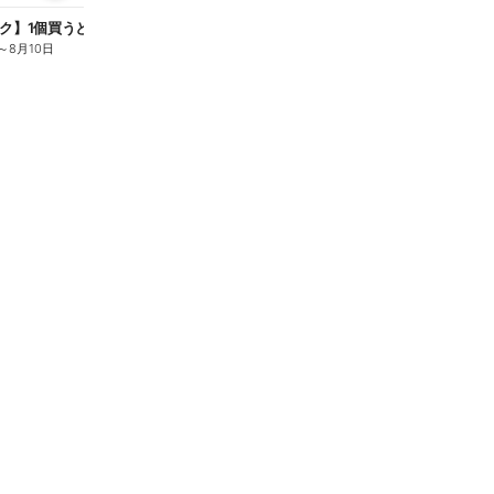
ク】1個買うと1個もらえる/麦茶
～
8月10日