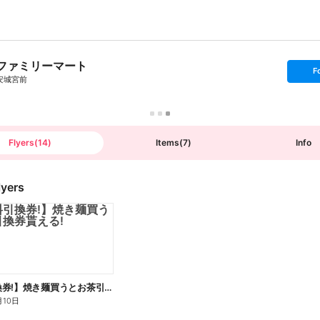
ファミリーマート
s
F
e
安城宮前
t
f
o
l
l
o
w
Flyers
(
14
)
Items
(
7
)
Info
lyers
【無料引換券!】焼き麺買うとお茶引換券貰える!
月10日