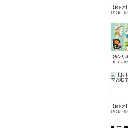
8月3日
～
8
8月3日
～
8
8月3日
～
8