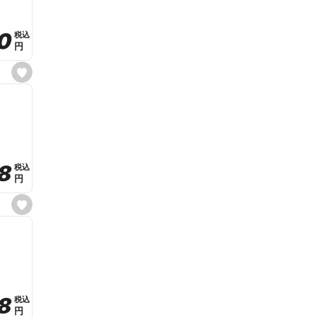
r
i
t
0
0
税込
税込
e
円
円
s
e
t
f
a
v
o
r
i
t
8
8
e
税込
税込
円
円
s
e
t
f
a
v
o
r
i
t
8
8
e
税込
税込
円
円