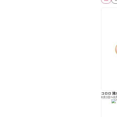
コロロ 清
8月3日
〜
8