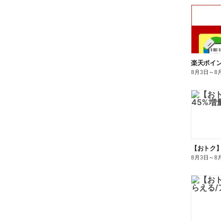
8月3日
～
8
8月3日
～
8