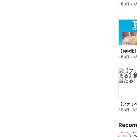
8月3日
～
8
【お中元
8月3日
～
8
8月3日
～
8
Recom
All
T