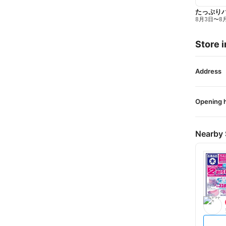
たっぷり
8月3日
〜
8
Store i
Address
Opening 
Nearby 