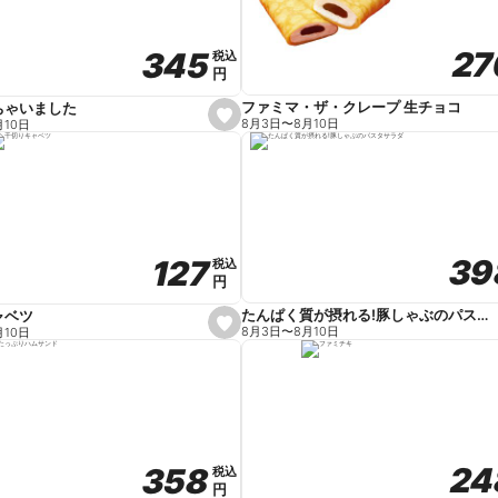
27
27
345
345
税込
税込
円
円
ファミマ・ザ・クレープ 生チョコ
ちゃいました
s
8月3日
〜
8月10日
月10日
e
t
f
a
v
o
r
i
t
39
39
127
127
e
税込
税込
円
円
たんぱく質が摂れる!豚しゃぶのパスタサラダ
ャベツ
s
8月3日
〜
8月10日
月10日
e
t
f
a
v
o
r
i
t
24
24
358
358
e
税込
税込
円
円