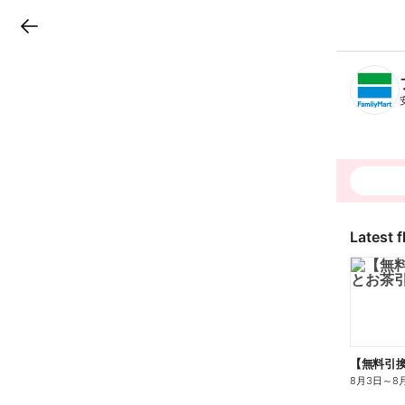
LINEチラシ
B
r
a
n
c
h
T
o
p
Latest f
8月3日
～
8