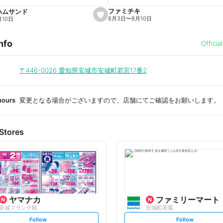
ファミチキ
ハムサンド
s
8月3日
〜
8月10日
月10日
e
t
f
nfo
a
Officia
v
o
r
i
〒446-0026
愛知県安城市安城町若宮17番2
t
e
hours
変更となる場合がございますので、店舗にてご確認をお願いします。
Stores
ヤマナカ
ファミリーマート
安城フランテ館
安城町若葉
s
s
Follow
Follow