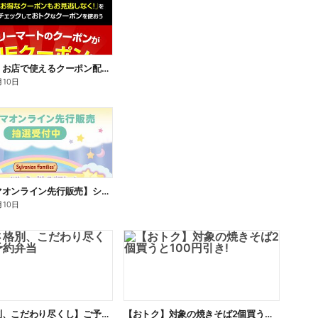
【おトク】お店で使えるクーポン配信中
月10日
【ファミマオンライン先行販売】シルバニアファミリー
月10日
【旨さ格別、こだわり尽くし】ご予約弁当
【おトク】対象の焼きそば2個買うと100円引き!