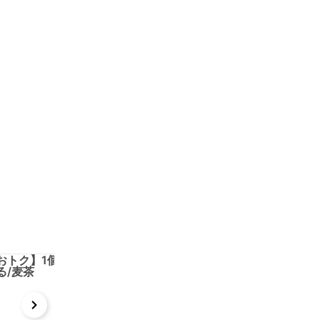
t
x
e
n