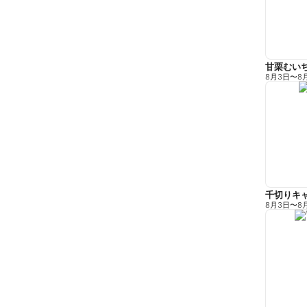
甘栗むい
8月3日
〜
8
千切りキ
8月3日
〜
8