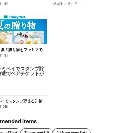
月10日
8月3日
～
8月10日
】夏の贈り物をファミマで
月10日
【ファミペイでスタンプ貯まる】抽選でペアチケットが当たる!
月10日
mended items
oday(Thu)
Tomorrow(Fri)
2d from now(Sat)