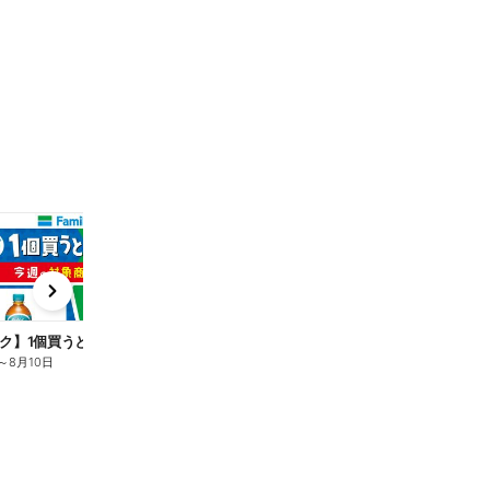
t
x
e
n
ク】1個買うと1個もらえる/麦茶
～
8月10日