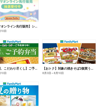
【ファミマオンライン先行販売】シルバニアファミリー
月10日
【旨さ格別、こだわり尽くし】ご予約弁当
【おトク】対象の焼きそば2個買うと100円引き!
月10日
8月3日
～
8月10日