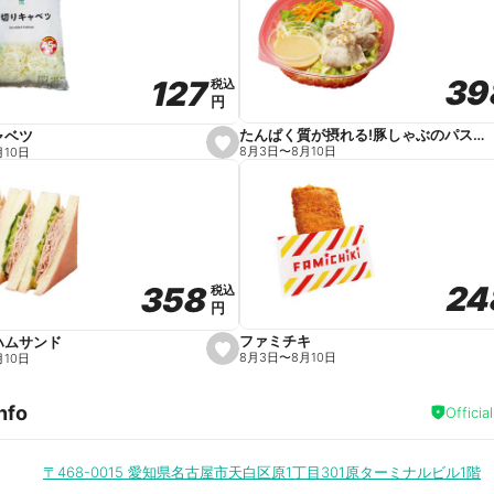
v
o
r
i
t
39
39
127
127
e
税込
税込
円
円
たんぱく質が摂れる!豚しゃぶのパスタサラダ
ャベツ
s
8月3日
〜
8月10日
月10日
e
t
f
a
v
o
r
i
t
24
24
358
358
e
税込
税込
円
円
ファミチキ
ハムサンド
s
8月3日
〜
8月10日
月10日
e
t
f
nfo
a
Officia
v
o
r
i
〒468-0015
愛知県名古屋市天白区原1丁目301原ターミナルビル1階
t