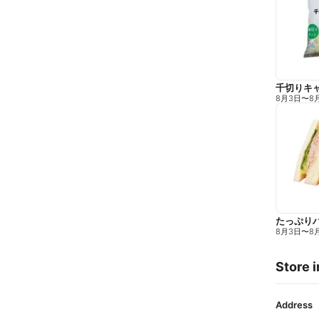
千切りキ
8月3日
〜
8
たっぷり
8月3日
〜
8
Store i
Address