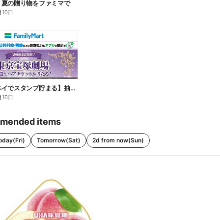
】夏の贈り物をファミマで
月10日
【ファミペイでスタンプ貯まる】抽選でペアチケットが当たる!
月10日
mended items
oday(Fri)
Tomorrow(Sat)
2d from now(Sun)