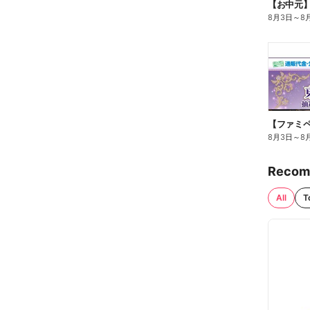
【お中元
8月3日
～
8
8月3日
～
8
Recom
All
T