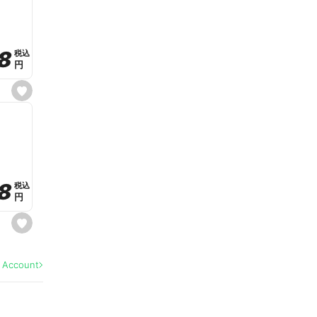
v
o
r
i
t
8
8
e
税込
税込
円
円
s
e
t
f
a
v
o
r
i
t
8
8
e
税込
税込
円
円
s
e
t
f
a
l Account
v
o
r
i
t