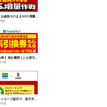
【おトク】お値段そのまま!45%増量作戦!
月8日
【無料引換券!】焼き麺買うとお茶引換券貰える!
月10日
楽天ポイントカード提示で、楽天市場でのお買い物がおトクに!
月10日