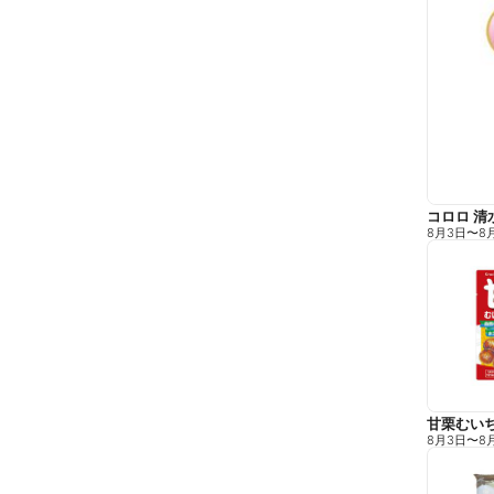
コロロ 清
8月3日
〜
8
甘栗むい
8月3日
〜
8