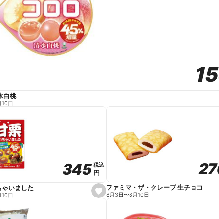
1
1
水白桃
月10日
27
27
345
345
税込
税込
円
円
ファミマ・ザ・クレープ 生チョコ
ちゃいました
s
8月3日
〜
8月10日
月10日
e
t
f
a