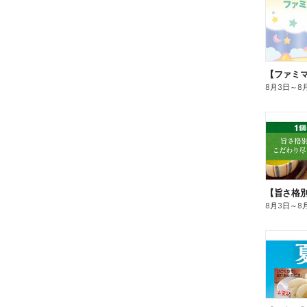
8月3日
～
8
8月3日
～
8