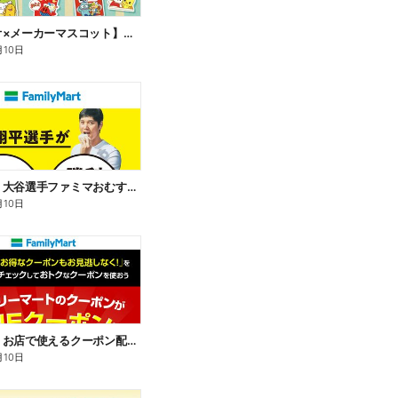
【サンリオ×メーカーマスコット】オリジナルグッズ貰える!
月10日
【おトク】大谷選手ファミマおむすび割
月10日
【おトク】お店で使えるクーポン配信中
月10日