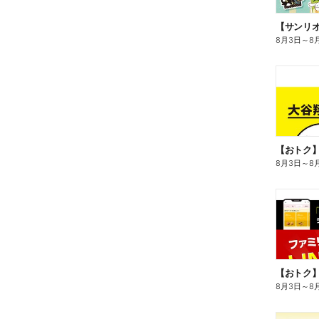
8月3日
～
8
8月3日
～
8
8月3日
～
8