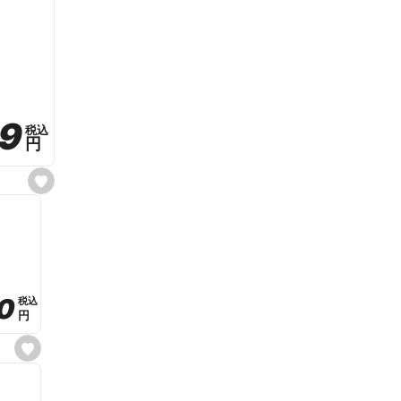
59
59
税込
税込
円
円
s
e
t
f
a
v
o
r
i
t
0
0
税込
税込
e
円
円
s
e
t
f
a