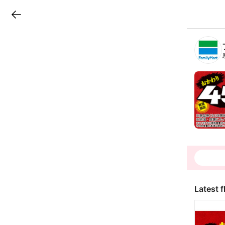
LINEチラシ
B
r
a
n
c
h
T
o
p
Latest f