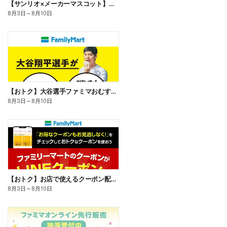
【サンリオ×メーカーマスコット】オリジナルグッズ貰える!
8月3日
～
8月10日
【おトク】大谷選手ファミマおむすび割
8月3日
～
8月10日
【おトク】お店で使えるクーポン配信中
8月3日
～
8月10日