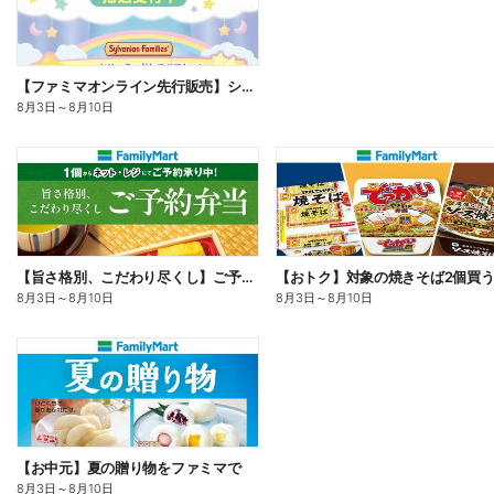
【ファミマオンライン先行販売】シルバニアファミリー
8月3日
～
8月10日
【旨さ格別、こだわり尽くし】ご予約弁当
8月3日
～
8月10日
8月3日
～
8月10日
【お中元】夏の贈り物をファミマで
8月3日
～
8月10日