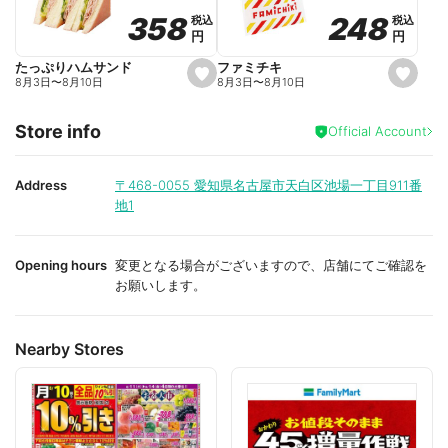
o
o
248
248
358
358
税込
税込
税込
税込
r
r
円
円
円
円
i
i
t
t
e
e
ファミチキ
たっぷりハムサンド
s
s
8月3日
〜
8月10日
8月3日
〜
8月10日
e
e
t
t
f
f
Store info
a
a
Official Account
v
v
o
o
r
r
i
i
Address
〒468-0055
愛知県名古屋市天白区池場一丁目911番
t
t
地1
e
e
Opening hours
変更となる場合がございますので、店舗にてご確認を
お願いします。
Nearby Stores