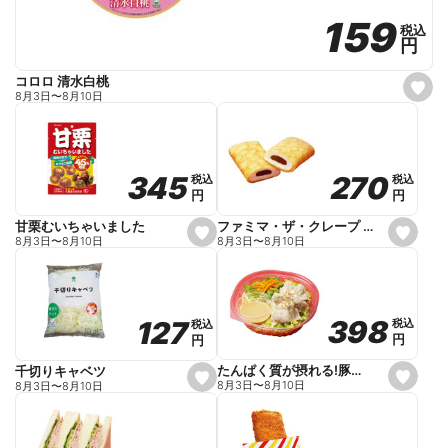
159
159
税込
税込
円
円
コロロ 清水白桃
s
8月3日
〜
8月10日
e
t
f
a
v
o
270
270
345
345
税込
税込
税込
税込
r
円
円
円
円
i
t
e
ファミマ・ザ・クレープ 生チョコ
甘栗むいちゃいました
s
s
8月3日
〜
8月10日
8月3日
〜
8月10日
e
e
t
t
f
f
a
a
v
v
o
o
398
398
127
127
税込
税込
税込
税込
r
r
円
円
円
円
i
i
t
t
e
e
たんぱく質が摂れる!豚しゃぶのパスタサラダ
千切りキャベツ
s
s
8月3日
〜
8月10日
8月3日
〜
8月10日
e
e
t
t
f
f
a
a
v
v