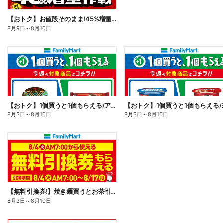
【おトク】お値段そのまま!45%増量作戦!
8月9日
～
8月10日
【おトク】1個買うと1個もらえる/アイス
8月3日
～
8月10日
8月3日
～
8月10日
【無料引換券!】焼き麺買うとお茶引換券貰える!
8月3日
～
8月10日