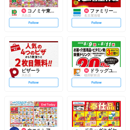
コノミヤ東海事業本部
ファミリーマート
天白店
名古屋池場
s
s
Follow
Follow
e
e
t
t
f
f
o
o
l
l
l
l
o
o
w
w
ピザーラ
ドラッグユタカ
天白店
植田駅前店
s
s
Follow
Follow
e
e
t
t
f
f
o
o
l
l
l
l
o
o
End Today
w
w