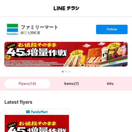
B
r
a
n
ファミリーマート
c
s
Follow
h
e
錦三七間町通
T
t
o
f
p
o
l
l
o
w
Flyers
(
14
)
Items
(
7
)
Info
Latest flyers