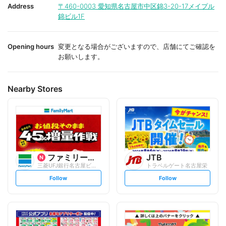
i
i
Address
〒460-0003
愛知県名古屋市中区錦3-20-17メイプル
t
t
錦ビル1F
e
e
Opening hours
変更となる場合がございますので、店舗にてご確認を
お願いします。
Nearby Stores
ファミリーマート
JTB
三菱UFJ銀行名古屋ビル/S
トラベルゲート名古屋栄
s
s
Follow
Follow
e
e
t
t
f
f
o
o
l
l
l
l
o
o
w
w