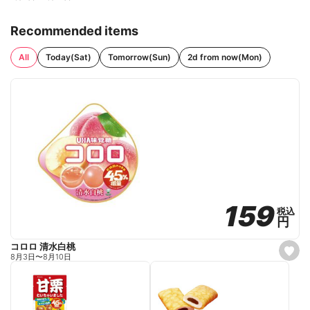
Recommended items
All
Today(Sat)
Tomorrow(Sun)
2d from now(Mon)
159
159
税込
税込
円
円
コロロ 清水白桃
s
8月3日
〜
8月10日
e
t
f
a
v
o