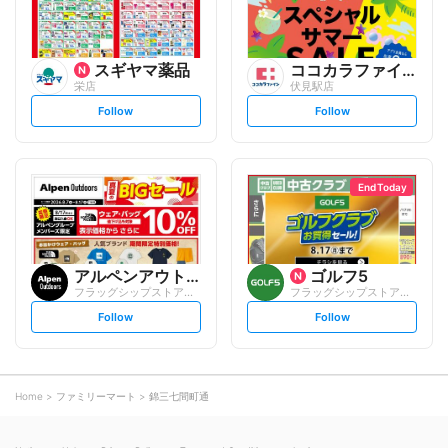
スギヤマ薬品
ココカラファイン
栄店
伏見駅店
s
s
Follow
Follow
e
e
t
t
f
f
o
o
l
l
l
l
o
o
End Today
w
w
アルペンアウトドアーズ
ゴルフ5
フラッグシップストア名古屋栄店
フラッグシップストア名古屋栄店
s
s
Follow
Follow
e
e
t
t
f
f
o
o
l
l
l
l
o
o
Home
ファミリーマート
錦三七間町通
w
w