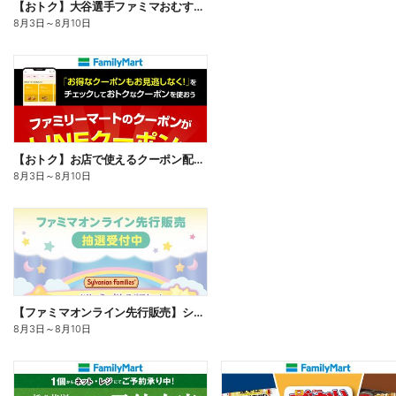
【おトク】大谷選手ファミマおむすび割
8月3日
～
8月10日
【おトク】お店で使えるクーポン配信中
8月3日
～
8月10日
【ファミマオンライン先行販売】シルバニアファミリー
8月3日
～
8月10日