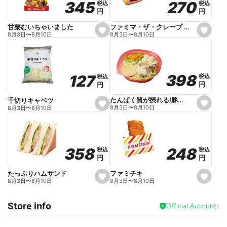
270
270
345
345
税込
税込
税込
税込
r
円
円
円
円
i
t
e
ファミマ・ザ・クレープ 生チョコ
甘栗むいちゃいました
s
s
8月3日
〜
8月10日
8月3日
〜
8月10日
e
e
t
t
f
f
a
a
v
v
o
o
398
398
127
127
税込
税込
税込
税込
r
r
円
円
円
円
i
i
t
t
e
e
たんぱく質が摂れる!豚しゃぶのパスタサラダ
千切りキャベツ
s
s
8月3日
〜
8月10日
8月3日
〜
8月10日
e
e
t
t
f
f
a
a
v
v
o
o
248
248
358
358
税込
税込
税込
税込
r
r
円
円
円
円
i
i
t
t
e
e
ファミチキ
たっぷりハムサンド
s
s
8月3日
〜
8月10日
8月3日
〜
8月10日
e
e
t
t
f
f
Store info
a
a
Official Account
v
v
o
o
r
r