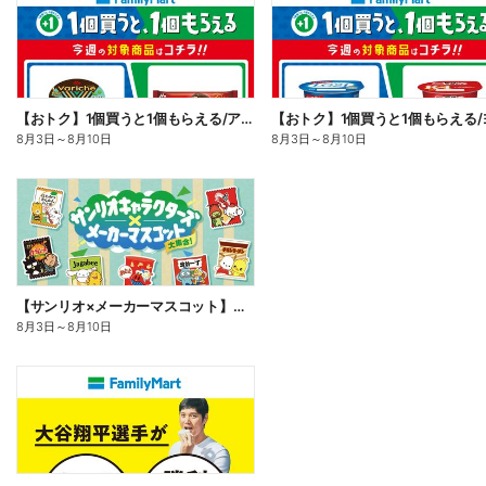
【おトク】1個買うと1個もらえる/アイス
8月3日
～
8月10日
8月3日
～
8月10日
【サンリオ×メーカーマスコット】オリジナルグッズ貰える!
8月3日
～
8月10日