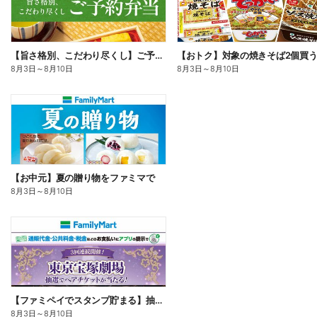
【旨さ格別、こだわり尽くし】ご予約弁当
8月3日
～
8月10日
8月3日
～
8月10日
【お中元】夏の贈り物をファミマで
8月3日
～
8月10日
【ファミペイでスタンプ貯まる】抽選でペアチケットが当たる!
8月3日
～
8月10日