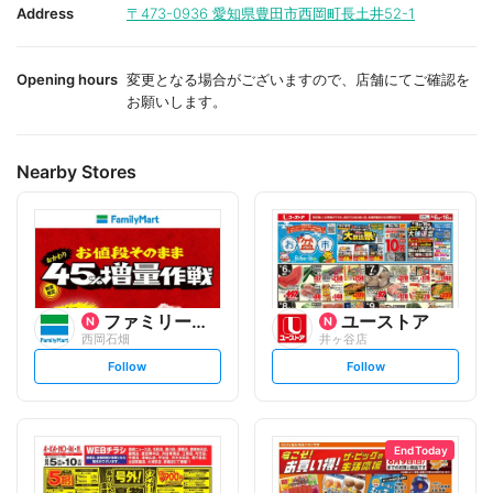
i
i
Address
〒473-0936
愛知県豊田市西岡町長土井52-1
t
t
e
e
Opening hours
変更となる場合がございますので、店舗にてご確認を
お願いします。
Nearby Stores
ファミリーマート
ユーストア
西岡石畑
井ヶ谷店
s
s
Follow
Follow
e
e
t
t
f
f
o
o
l
l
l
l
o
o
End Today
w
w