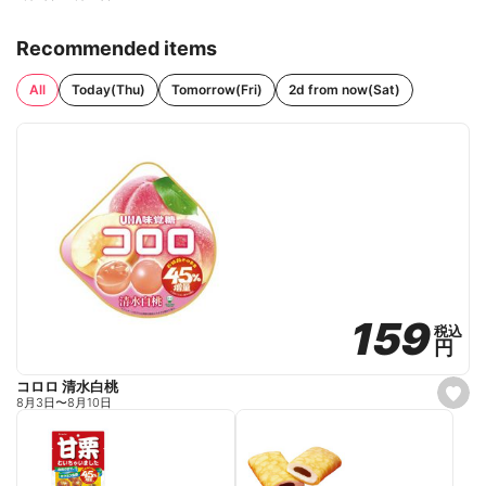
Recommended items
All
Today(Thu)
Tomorrow(Fri)
2d from now(Sat)
159
159
税込
税込
円
円
コロロ 清水白桃
s
8月3日
〜
8月10日
e
t
f
a
v
o