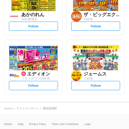
あかのれん
ザ・ビッグエクストラ
刈谷東境店
刈谷店
s
s
Follow
Follow
e
e
t
t
f
f
o
o
l
l
l
l
o
o
w
w
エディオン
ジェームス
イオンタウン刈谷店
三好店
s
s
Follow
Follow
e
e
t
t
f
f
o
o
l
l
l
l
o
o
Home
ファミリーマート
豊田西岡町
w
w
Notice
Help
Privacy Policy
Terms and Conditions
Login