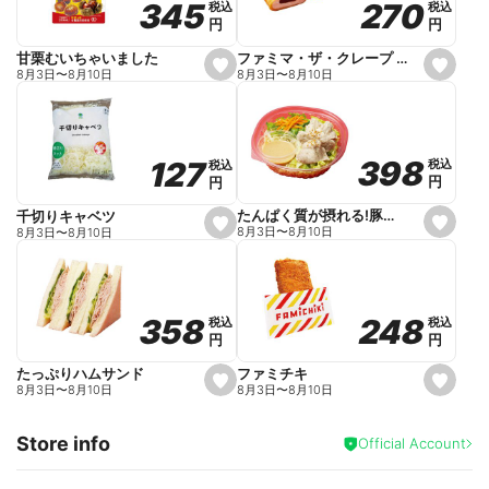
270
270
345
345
税込
税込
税込
税込
r
円
円
円
円
i
t
e
ファミマ・ザ・クレープ 生チョコ
甘栗むいちゃいました
s
s
8月3日
〜
8月10日
8月3日
〜
8月10日
e
e
t
t
f
f
a
a
v
v
o
o
398
398
127
127
税込
税込
税込
税込
r
r
円
円
円
円
i
i
t
t
e
e
たんぱく質が摂れる!豚しゃぶのパスタサラダ
千切りキャベツ
s
s
8月3日
〜
8月10日
8月3日
〜
8月10日
e
e
t
t
f
f
a
a
v
v
o
o
248
248
358
358
税込
税込
税込
税込
r
r
円
円
円
円
i
i
t
t
e
e
ファミチキ
たっぷりハムサンド
s
s
8月3日
〜
8月10日
8月3日
〜
8月10日
e
e
t
t
f
f
Store info
a
a
Official Account
v
v
o
o
r
r