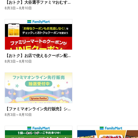
【おトク】大谷選手ファミマおむすび割
8月3日
～
8月10日
【おトク】お店で使えるクーポン配信中
8月3日
～
8月10日
【ファミマオンライン先行販売】シルバニアファミリー
8月3日
～
8月10日