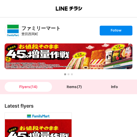
B
r
a
n
ファミリーマート
c
s
Follow
h
e
豊田西岡町
T
t
o
f
p
o
l
l
o
w
Flyers
(
14
)
Items
(
7
)
Info
Latest flyers