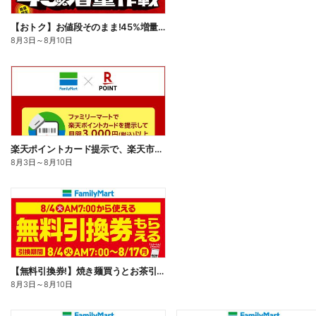
【おトク】お値段そのまま!45%増量作戦!
8月3日
～
8月10日
楽天ポイントカード提示で、楽天市場でのお買い物がおトクに!
8月3日
～
8月10日
【無料引換券!】焼き麺買うとお茶引換券貰える!
8月3日
～
8月10日