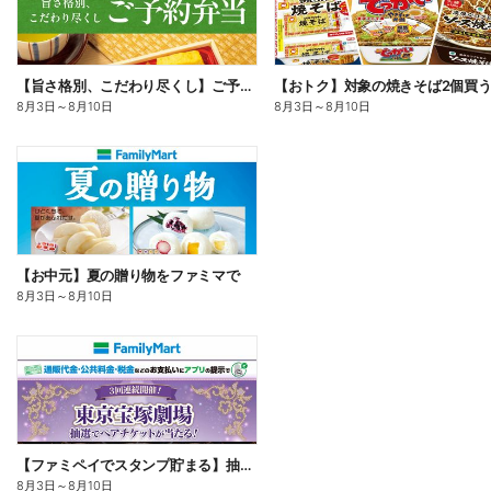
【旨さ格別、こだわり尽くし】ご予約弁当
8月3日
～
8月10日
8月3日
～
8月10日
【お中元】夏の贈り物をファミマで
8月3日
～
8月10日
【ファミペイでスタンプ貯まる】抽選でペアチケットが当たる!
8月3日
～
8月10日