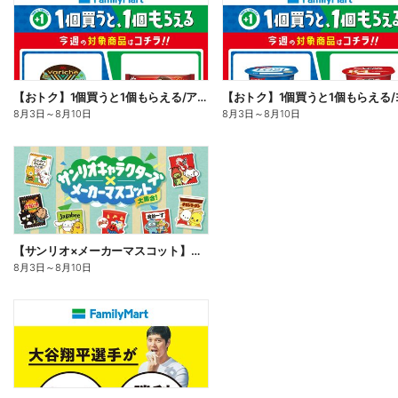
【おトク】1個買うと1個もらえる/アイス
8月3日
～
8月10日
8月3日
～
8月10日
【サンリオ×メーカーマスコット】オリジナルグッズ貰える!
8月3日
～
8月10日