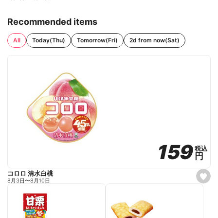
Recommended items
All
Today(Thu)
Tomorrow(Fri)
2d from now(Sat)
159
159
税込
税込
円
円
コロロ 清水白桃
s
8月3日
〜
8月10日
e
t
f
a
v
o