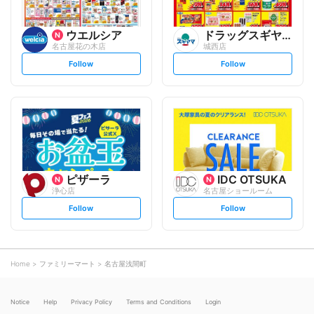
ウエルシア
ドラッグスギヤマ
名古屋花の木店
城西店
s
s
Follow
Follow
e
e
t
t
f
f
o
o
l
l
l
l
o
o
w
w
ピザーラ
IDC OTSUKA
浄心店
名古屋ショールーム
s
s
Follow
Follow
e
e
t
t
f
f
o
o
l
l
l
l
o
o
Home
ファミリーマート
名古屋浅間町
w
w
Notice
Help
Privacy Policy
Terms and Conditions
Login