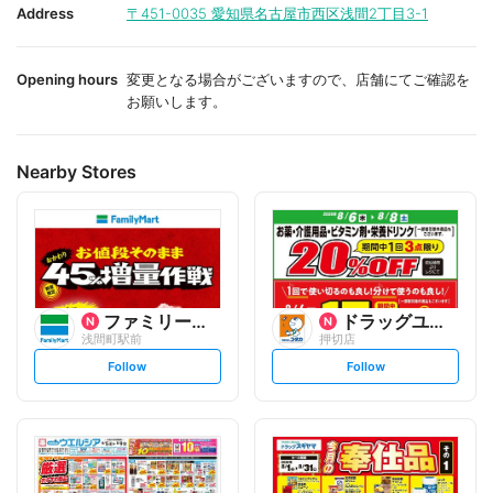
i
i
Address
〒451-0035
愛知県名古屋市西区浅間2丁目3-1
t
t
e
e
Opening hours
変更となる場合がございますので、店舗にてご確認を
お願いします。
Nearby Stores
ファミリーマート
ドラッグユタカ
浅間町駅前
押切店
s
s
Follow
Follow
e
e
t
t
f
f
o
o
l
l
l
l
o
o
w
w