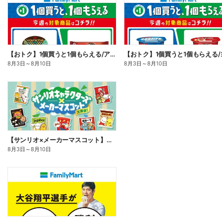
【おトク】1個買うと1個もらえる/アイス
8月3日
～
8月10日
8月3日
～
8月10日
【サンリオ×メーカーマスコット】オリジナルグッズ貰える!
8月3日
～
8月10日