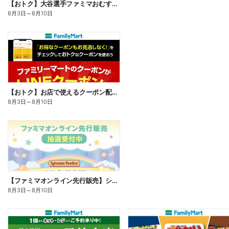
【おトク】大谷選手ファミマおむすび割
8月3日
～
8月10日
【おトク】お店で使えるクーポン配信中
8月3日
～
8月10日
【ファミマオンライン先行販売】シルバニアファミリー
8月3日
～
8月10日