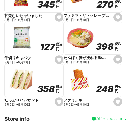
270
270
345
345
税込
税込
税込
税込
r
円
円
円
円
i
t
e
ファミマ・ザ・クレープ 生チョコ
甘栗むいちゃいました
s
s
8月3日
〜
8月10日
8月3日
〜
8月10日
e
e
t
t
f
f
a
a
v
v
o
o
398
398
127
127
税込
税込
税込
税込
r
r
円
円
円
円
i
i
t
t
e
e
たんぱく質が摂れる!豚しゃぶのパスタサラダ
千切りキャベツ
s
s
8月3日
〜
8月10日
8月3日
〜
8月10日
e
e
t
t
f
f
a
a
v
v
o
o
248
248
358
358
税込
税込
税込
税込
r
r
円
円
円
円
i
i
t
t
e
e
ファミチキ
たっぷりハムサンド
s
s
8月3日
〜
8月10日
8月3日
〜
8月10日
e
e
t
t
f
f
Store info
a
a
Official Account
v
v
o
o
r
r