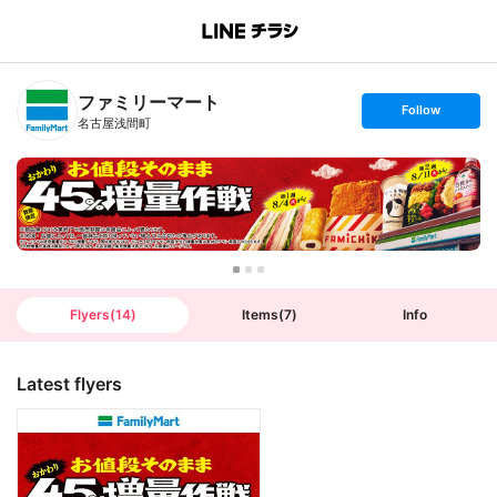
B
r
a
n
ファミリーマート
c
s
Follow
h
e
名古屋浅間町
T
t
o
f
p
o
l
l
o
w
Flyers
(
14
)
Items
(
7
)
Info
Latest flyers