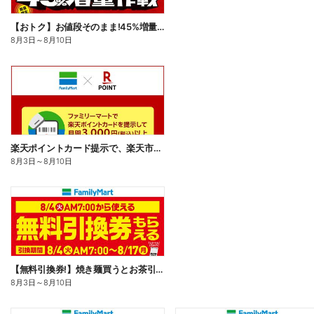
【おトク】お値段そのまま!45%増量作戦!
8月3日
～
8月10日
楽天ポイントカード提示で、楽天市場でのお買い物がおトクに!
8月3日
～
8月10日
【無料引換券!】焼き麺買うとお茶引換券貰える!
8月3日
～
8月10日