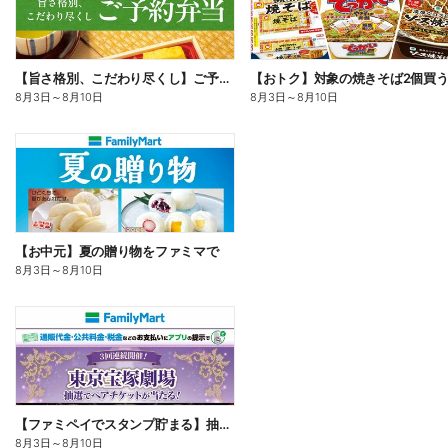
【旨さ格別、こだわり尽くし】ご予約弁当
8月3日
～
8月10日
8月3日
～
8月10日
【お中元】夏の贈り物をファミマで
8月3日
～
8月10日
【ファミペイでスタンプ貯まる】抽選でペアチケットが当たる!
8月3日
～
8月10日