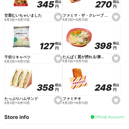
270
270
345
345
税込
税込
税込
税込
r
円
円
円
円
i
t
e
ファミマ・ザ・クレープ 生チョコ
甘栗むいちゃいました
s
s
8月3日
〜
8月10日
8月3日
〜
8月10日
e
e
t
t
f
f
a
a
v
v
o
o
398
398
127
127
税込
税込
税込
税込
r
r
円
円
円
円
i
i
t
t
e
e
たんぱく質が摂れる!豚しゃぶのパスタサラダ
千切りキャベツ
s
s
8月3日
〜
8月10日
8月3日
〜
8月10日
e
e
t
t
f
f
a
a
v
v
o
o
248
248
358
358
税込
税込
税込
税込
r
r
円
円
円
円
i
i
t
t
e
e
ファミチキ
たっぷりハムサンド
s
s
8月3日
〜
8月10日
8月3日
〜
8月10日
e
e
t
t
f
f
Store info
a
a
Official Account
v
v
o
o
r
r