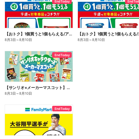
End Today
End To
【おトク】1個買うと1個もらえる/アイス
8月3日
～
8月10日
8月3日
～
8月10日
End Today
【サンリオ×メーカーマスコット】オリジナルグッズ貰える!
8月3日
～
8月10日
End Today