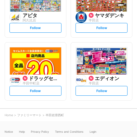
アピタ
ヤマダデンキ
阿久比店
半田店
s
s
Follow
Follow
e
e
t
t
f
f
o
o
l
l
l
l
o
o
w
w
ドラッグセイムス
エディオン
半田中町店
半田店
s
s
Follow
Follow
e
e
t
t
f
f
o
o
l
l
l
l
o
o
Home
ファミリーマート
半田岩滑西町
w
w
Notice
Help
Privacy Policy
Terms and Conditions
Login