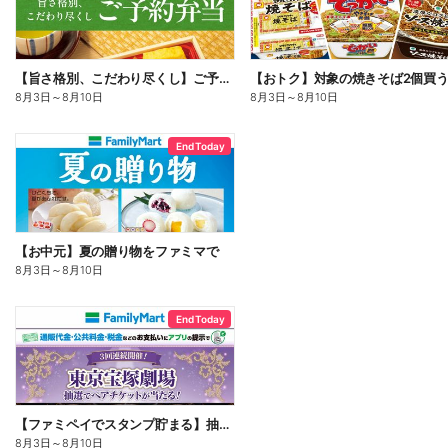
【旨さ格別、こだわり尽くし】ご予約弁当
8月3日
～
8月10日
8月3日
～
8月10日
End Today
【お中元】夏の贈り物をファミマで
8月3日
～
8月10日
End Today
【ファミペイでスタンプ貯まる】抽選でペアチケットが当たる!
8月3日
～
8月10日