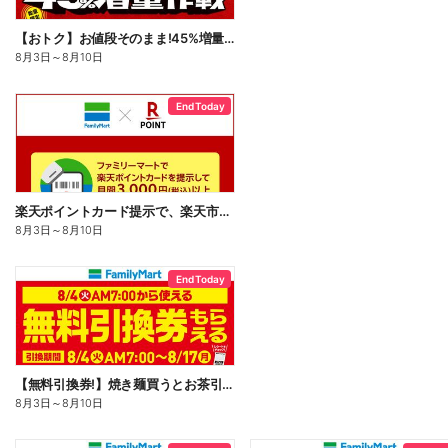
【おトク】お値段そのまま!45%増量作戦!
8月3日
～
8月10日
End Today
楽天ポイントカード提示で、楽天市場でのお買い物がおトクに!
8月3日
～
8月10日
End Today
【無料引換券!】焼き麺買うとお茶引換券貰える!
8月3日
～
8月10日