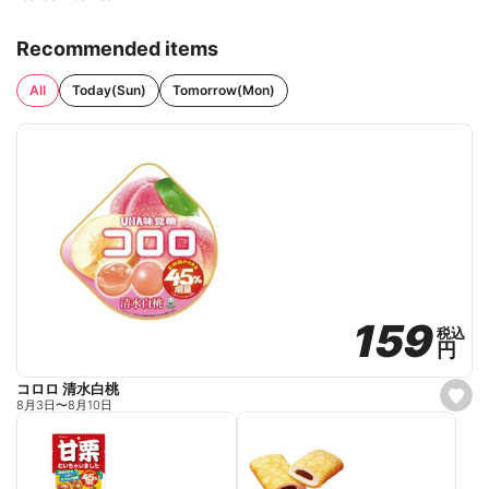
Recommended items
All
Today(Sun)
Tomorrow(Mon)
159
159
税込
税込
円
円
コロロ 清水白桃
s
8月3日
〜
8月10日
e
t
f
a
v
o