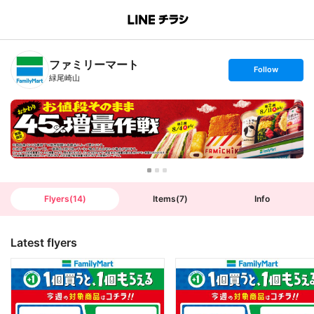
B
r
a
n
ファミリーマート
c
s
Follow
h
e
緑尾崎山
T
t
o
f
p
o
l
l
o
w
Flyers
(
14
)
Items
(
7
)
Info
Latest flyers