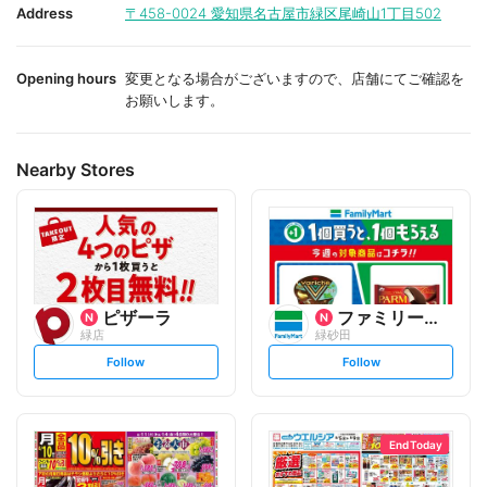
i
i
Address
〒458-0024
愛知県名古屋市緑区尾崎山1丁目502
t
t
e
e
Opening hours
変更となる場合がございますので、店舗にてご確認を
お願いします。
Nearby Stores
ピザーラ
ファミリーマート
緑店
緑砂田
s
s
Follow
Follow
e
e
t
t
f
f
o
o
l
l
l
l
o
o
End Today
w
w