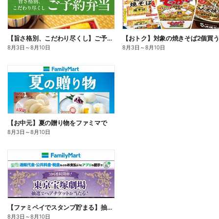
【旨さ格別、こだわり尽くし】ご予約弁当
8月3日
～
8月10日
8月3日
～
8月10日
【お中元】夏の贈り物をファミマで
8月3日
～
8月10日
【ファミペイでスタンプ貯まる】抽選でペアチケットが当たる!
8月3日
～
8月10日