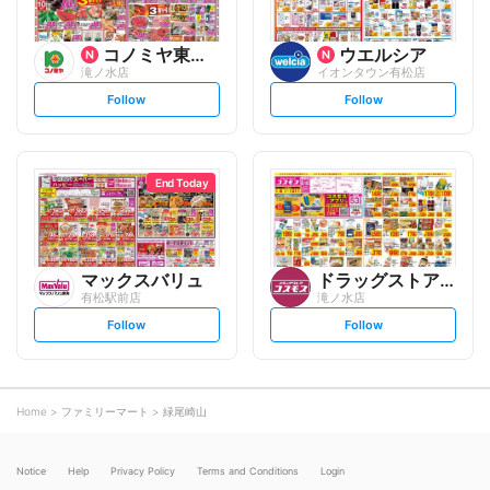
コノミヤ東海事業本部
ウエルシア
滝ノ水店
イオンタウン有松店
s
s
Follow
Follow
e
e
t
t
f
f
o
o
l
l
l
l
o
o
End Today
w
w
マックスバリュ
ドラッグストアコスモス
有松駅前店
滝ノ水店
s
s
Follow
Follow
e
e
t
t
f
f
o
o
l
l
l
l
o
o
Home
ファミリーマート
緑尾崎山
w
w
Notice
Help
Privacy Policy
Terms and Conditions
Login