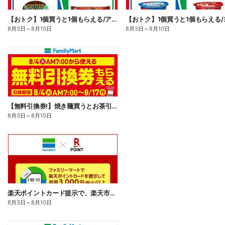
【おトク】1個買うと1個もらえる/アイス
8月3日
～
8月10日
8月3日
～
8月10日
【無料引換券!】焼き麺買うとお茶引換券貰える!
8月3日
～
8月10日
楽天ポイントカード提示で、楽天市場でのお買い物がおトクに!
8月3日
～
8月10日