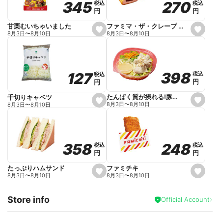
270
270
345
345
税込
税込
税込
税込
r
円
円
円
円
i
t
e
ファミマ・ザ・クレープ 生チョコ
甘栗むいちゃいました
s
s
8月3日
〜
8月10日
8月3日
〜
8月10日
e
e
t
t
f
f
a
a
v
v
o
o
398
398
127
127
税込
税込
税込
税込
r
r
円
円
円
円
i
i
t
t
e
e
たんぱく質が摂れる!豚しゃぶのパスタサラダ
千切りキャベツ
s
s
8月3日
〜
8月10日
8月3日
〜
8月10日
e
e
t
t
f
f
a
a
v
v
o
o
248
248
358
358
税込
税込
税込
税込
r
r
円
円
円
円
i
i
t
t
e
e
ファミチキ
たっぷりハムサンド
s
s
8月3日
〜
8月10日
8月3日
〜
8月10日
e
e
t
t
f
f
Store info
a
a
Official Account
v
v
o
o
r
r