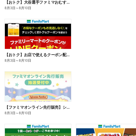
【おトク】大谷選手ファミマおむすび割
8月3日
～
8月10日
【おトク】お店で使えるクーポン配信中
8月3日
～
8月10日
【ファミマオンライン先行販売】シルバニアファミリー
8月3日
～
8月10日