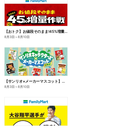
【おトク】お値段そのまま!45%増量作戦!
8月3日
～
8月10日
【サンリオ×メーカーマスコット】オリジナルグッズ貰える!
8月3日
～
8月10日