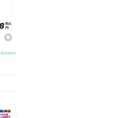
a
v
o
r
i
t
8
8
e
税込
税込
円
円
s
e
t
f
a
l Account
v
o
r
i
t
e