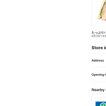
たっぷり
8月3日
〜
8
Store i
Address
Opening 
Nearby 