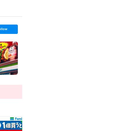
ollow
t