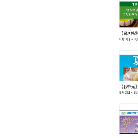
8月3日
～
8
【お中元
8月3日
～
8