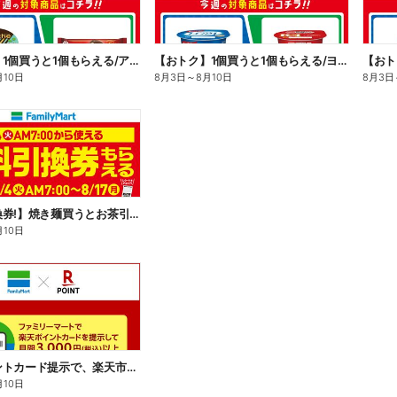
【おトク】1個買うと1個もらえる/アイス
【おトク】1個買うと1個もらえる/ヨーグルト
【おト
月10日
8月3日
～
8月10日
8月3日
【無料引換券!】焼き麺買うとお茶引換券貰える!
月10日
楽天ポイントカード提示で、楽天市場でのお買い物がおトクに!
月10日