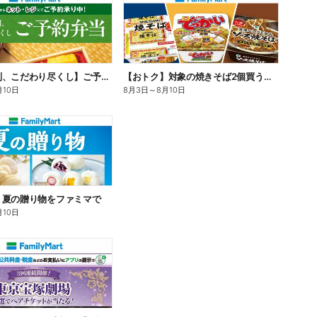
【旨さ格別、こだわり尽くし】ご予約弁当
【おトク】対象の焼きそば2個買うと100円引き!
月10日
8月3日
～
8月10日
】夏の贈り物をファミマで
月10日