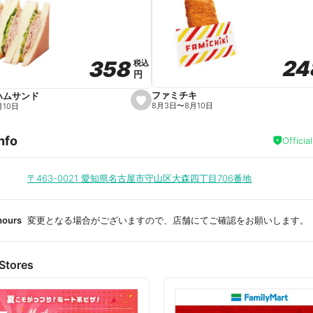
a
v
o
r
i
t
24
24
358
358
e
税込
税込
円
円
ファミチキ
ハムサンド
s
8月3日
〜
8月10日
月10日
e
t
f
nfo
a
Officia
v
o
r
i
〒463-0021
愛知県名古屋市守山区大森四丁目706番地
t
e
hours
変更となる場合がございますので、店舗にてご確認をお願いします。
Stores