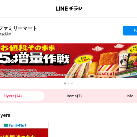
ファミリーマート
s
F
e
大森駅南
t
f
o
l
l
o
w
Flyers
(
14
)
Items
(
7
)
Info
lyers