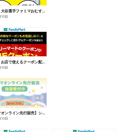
【おトク】大谷選手ファミマおむすび割
月10日
【おトク】お店で使えるクーポン配信中
月10日
【ファミマオンライン先行販売】シルバニアファミリー
月10日