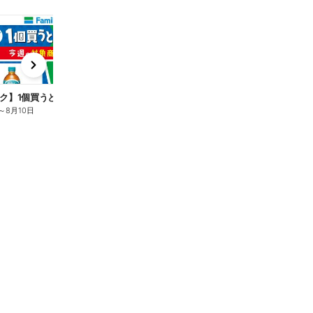
t
x
e
n
ク】1個買うと1個もらえる/麦茶
～
8月10日