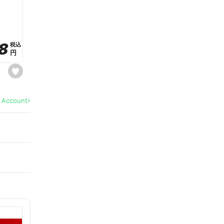
a
v
o
r
i
t
8
8
e
税込
税込
円
円
s
e
t
f
a
l Account
v
o
r
i
t
e