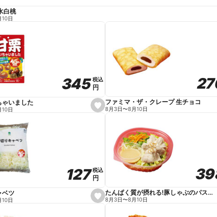
水白桃
月10日
27
27
345
345
税込
税込
円
円
ファミマ・ザ・クレープ 生チョコ
ちゃいました
s
8月3日
〜
8月10日
月10日
e
t
f
a
v
o
r
i
t
39
39
127
127
e
税込
税込
円
円
たんぱく質が摂れる!豚しゃぶのパスタサラダ
ャベツ
s
8月3日
〜
8月10日
月10日
e
t
f