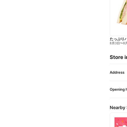
たっぷり
8月3日
〜
8
Store i
Address
Opening 
Nearby 