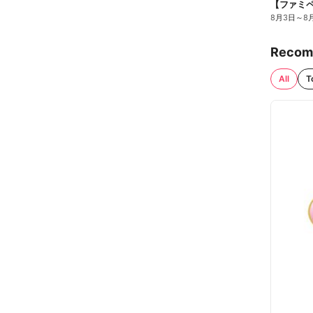
8月3日
～
8
Recom
All
T