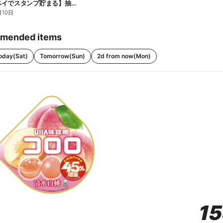
【ファミペイでスタンプ貯まる】抽選でペアチケットが当たる!
月10日
mended items
oday(Sat)
Tomorrow(Sun)
2d from now(Mon)
1
1