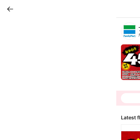
LINEチラシ
B
r
a
n
c
h
T
o
p
Latest f