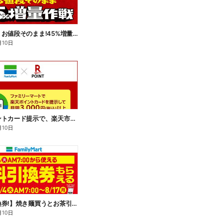
【おトク】お値段そのまま!45%増量作戦!
月10日
楽天ポイントカード提示で、楽天市場でのお買い物がおトクに!
月10日
【無料引換券!】焼き麺買うとお茶引換券貰える!
月10日