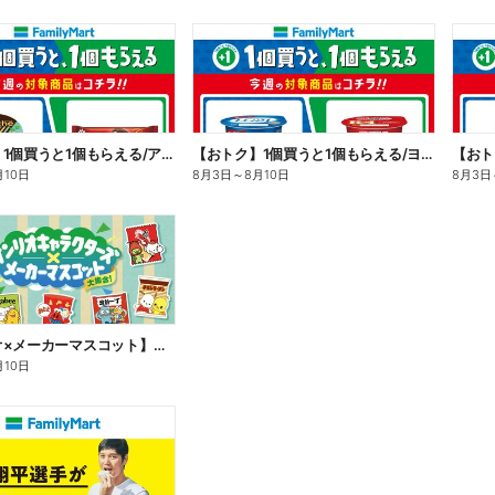
【おトク】1個買うと1個もらえる/アイス
【おトク】1個買うと1個もらえる/ヨーグルト
【おト
月10日
8月3日
～
8月10日
8月3日
【サンリオ×メーカーマスコット】オリジナルグッズ貰える!
月10日