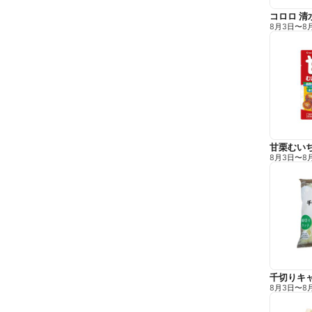
コロロ 清
8月3日
〜
8
甘栗むい
8月3日
〜
8
千切りキ
8月3日
〜
8