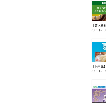
8月3日
～
8
【お中元
8月3日
～
8