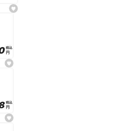
s
e
t
f
a
v
o
r
i
t
0
0
税込
税込
e
円
円
s
e
t
f
a
v
o
r
i
t
8
8
e
税込
税込
円
円
s
e
t
f