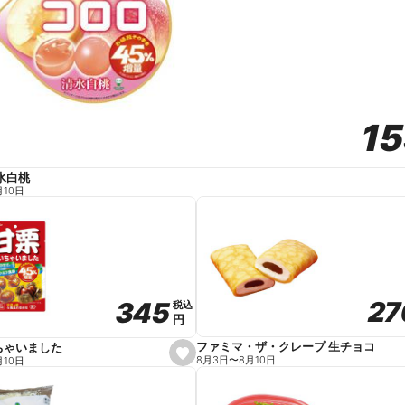
1
1
水白桃
月10日
27
27
345
345
税込
税込
円
円
ファミマ・ザ・クレープ 生チョコ
ちゃいました
s
8月3日
〜
8月10日
月10日
e
t
f
a