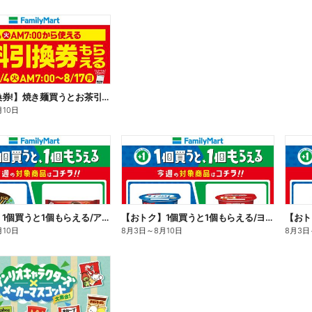
【無料引換券!】焼き麺買うとお茶引換券貰える!
月10日
【おトク】1個買うと1個もらえる/アイス
【おトク】1個買うと1個もらえる/ヨーグルト
【おト
月10日
8月3日
～
8月10日
8月3日