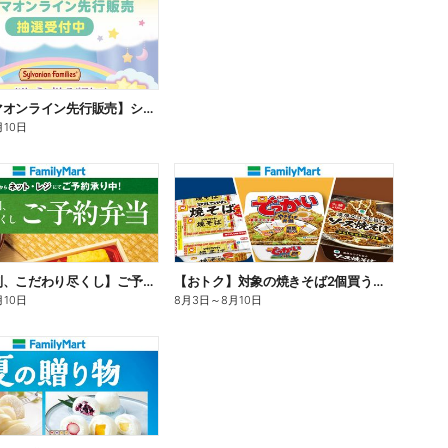
【ファミマオンライン先行販売】シルバニアファミリー
月10日
【旨さ格別、こだわり尽くし】ご予約弁当
【おトク】対象の焼きそば2個買うと100円引き!
月10日
8月3日
～
8月10日