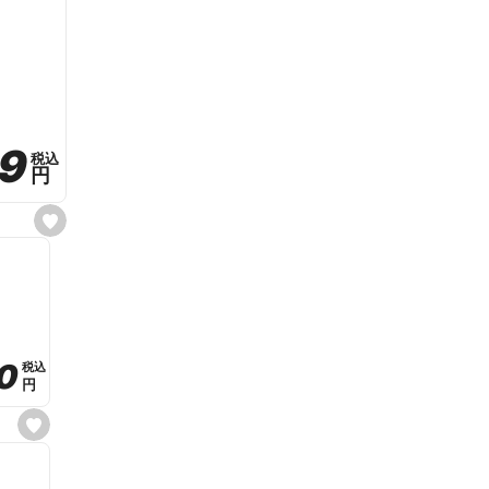
59
59
税込
税込
円
円
s
e
t
f
a
v
o
r
i
t
0
0
税込
税込
e
円
円
s
e
t
f
a