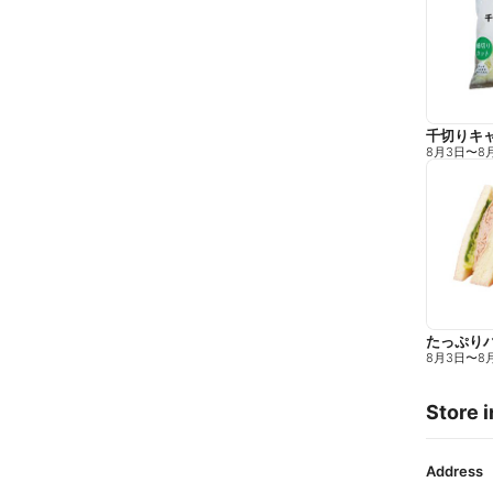
千切りキ
8月3日
〜
8
たっぷり
8月3日
〜
8
Store i
Address