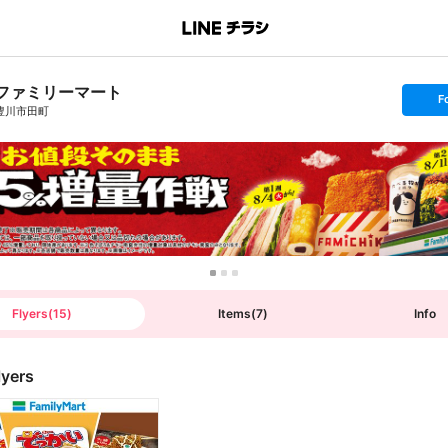
ファミリーマート
s
F
e
豊川市田町
t
f
o
l
l
o
w
Flyers
(
15
)
Items
(
7
)
Info
lyers