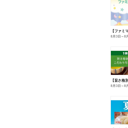
8月3日
～
8
8月3日
～
8