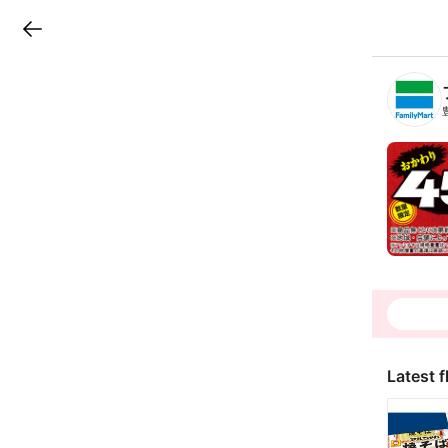
LINEチラシ
B
r
a
n
c
h
T
o
p
Latest f