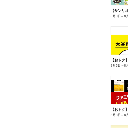
8月3日
～
8
8月3日
～
8
8月3日
～
8