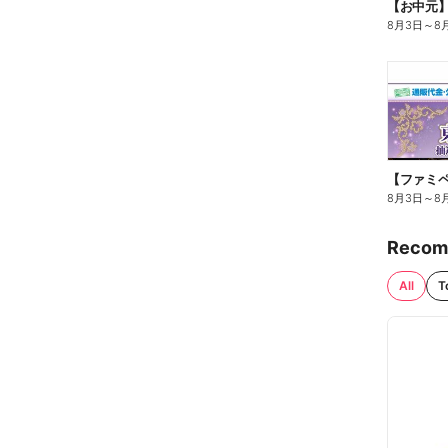
【お中元
8月3日
～
8
8月3日
～
8
Recom
All
T