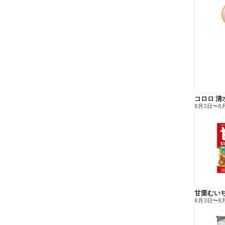
コロロ 清
8月3日
〜
8
甘栗むい
8月3日
〜
8