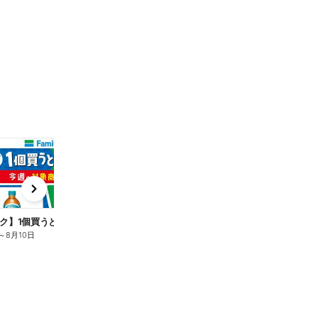
t
x
e
n
ク】1個買うと1個もらえる/麦茶
～
8月10日