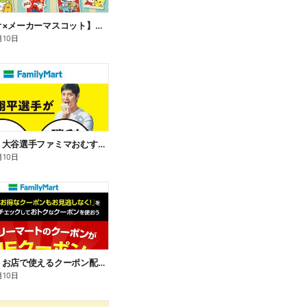
【サンリオ×メーカーマスコット】オリジナルグッズ貰える!
月10日
【おトク】大谷選手ファミマおむすび割
月10日
【おトク】お店で使えるクーポン配信中
月10日