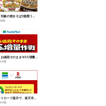
【おトク】対象の焼きそば2個買うと100円引き!
月9日
【おトク】お値段そのまま!45%増量作戦!
月10日
楽天ポイントカード提示で、楽天市場でのお買い物がおトクに!
月10日