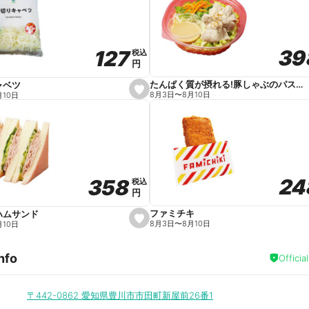
v
o
r
i
t
39
39
127
127
e
税込
税込
円
円
たんぱく質が摂れる!豚しゃぶのパスタサラダ
ャベツ
s
8月3日
〜
8月10日
月10日
e
t
f
a
v
o
r
i
t
24
24
358
358
e
税込
税込
円
円
ファミチキ
ハムサンド
s
8月3日
〜
8月10日
月10日
e
t
f
nfo
a
Officia
v
o
r
i
〒442-0862
愛知県豊川市市田町新屋前26番1
t