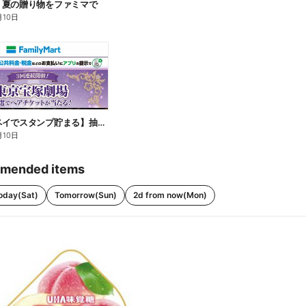
】夏の贈り物をファミマで
月10日
【ファミペイでスタンプ貯まる】抽選でペアチケットが当たる!
月10日
mended items
oday(Sat)
Tomorrow(Sun)
2d from now(Mon)