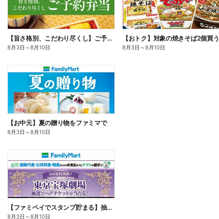
【旨さ格別、こだわり尽くし】ご予約弁当
8月3日
～
8月10日
8月3日
～
8月10日
【お中元】夏の贈り物をファミマで
8月3日
～
8月10日
【ファミペイでスタンプ貯まる】抽選でペアチケットが当たる!
8月3日
～
8月10日