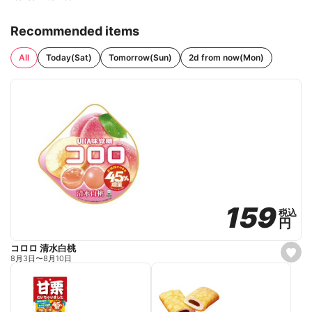
Recommended items
All
Today(Sat)
Tomorrow(Sun)
2d from now(Mon)
159
159
税込
税込
円
円
コロロ 清水白桃
s
8月3日
〜
8月10日
e
t
f
a
v
o