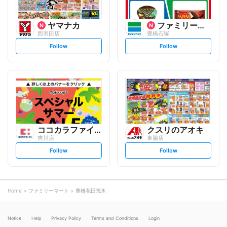
ヤマナカ
ファミリーマート
西羽田店
豊橋石塚
s
s
Follow
Follow
e
e
t
t
f
f
o
o
l
l
l
l
o
o
w
w
ココカラファイン
クスリのアオキ
吉川店
東脇店
s
s
Follow
Follow
e
e
t
t
f
f
o
o
l
l
l
l
o
o
Home
ファミリーマート
豊橋花田荒木
w
w
Notice
Help
Privacy Policy
Terms and Conditions
Login