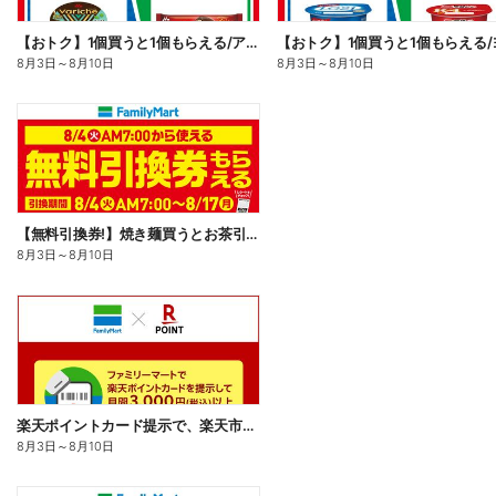
【おトク】1個買うと1個もらえる/アイス
8月3日
～
8月10日
8月3日
～
8月10日
【無料引換券!】焼き麺買うとお茶引換券貰える!
8月3日
～
8月10日
楽天ポイントカード提示で、楽天市場でのお買い物がおトクに!
8月3日
～
8月10日