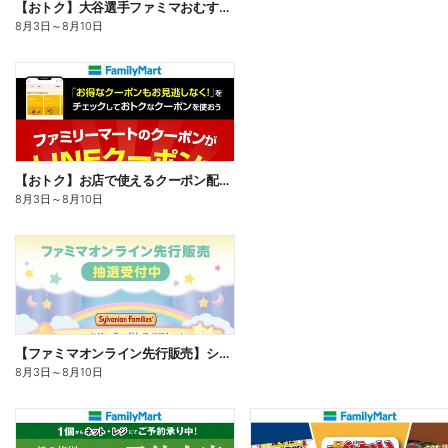
【おトク】大谷選手ファミマおむすび割
8月3日
～
8月10日
【おトク】お店で使えるクーポン配信中
8月3日
～
8月10日
【ファミマオンライン先行販売】シルバニアファミリー
8月3日
～
8月10日