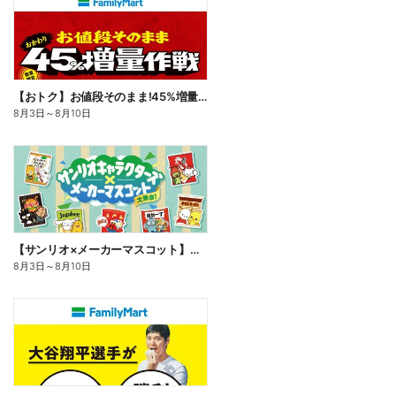
【おトク】お値段そのまま!45%増量作戦!
8月3日
～
8月10日
【サンリオ×メーカーマスコット】オリジナルグッズ貰える!
8月3日
～
8月10日