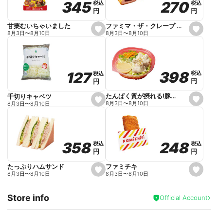
270
270
345
345
税込
税込
税込
税込
r
円
円
円
円
i
t
e
ファミマ・ザ・クレープ 生チョコ
甘栗むいちゃいました
s
s
8月3日
〜
8月10日
8月3日
〜
8月10日
e
e
t
t
f
f
a
a
v
v
o
o
398
398
127
127
税込
税込
税込
税込
r
r
円
円
円
円
i
i
t
t
e
e
たんぱく質が摂れる!豚しゃぶのパスタサラダ
千切りキャベツ
s
s
8月3日
〜
8月10日
8月3日
〜
8月10日
e
e
t
t
f
f
a
a
v
v
o
o
248
248
358
358
税込
税込
税込
税込
r
r
円
円
円
円
i
i
t
t
e
e
ファミチキ
たっぷりハムサンド
s
s
8月3日
〜
8月10日
8月3日
〜
8月10日
e
e
t
t
f
f
Store info
a
a
Official Account
v
v
o
o
r
r