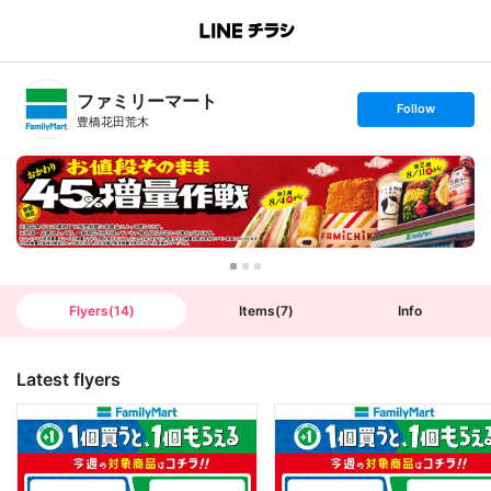
B
r
a
n
ファミリーマート
c
s
Follow
h
e
豊橋花田荒木
T
t
o
f
p
o
l
l
o
w
Flyers
(
14
)
Items
(
7
)
Info
Latest flyers