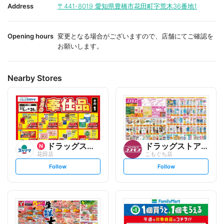
i
i
Address
〒441-8019
愛知県豊橋市花田町字荒木36番地1
t
t
e
e
Opening hours
変更となる場合がございますので、店舗にてご確認を
お願いします。
Nearby Stores
ドラッグスギヤマ
ドラッグストアコスモス
花田店
こもぐち店
s
s
Follow
Follow
e
e
t
t
f
f
o
o
l
l
l
l
o
o
w
w