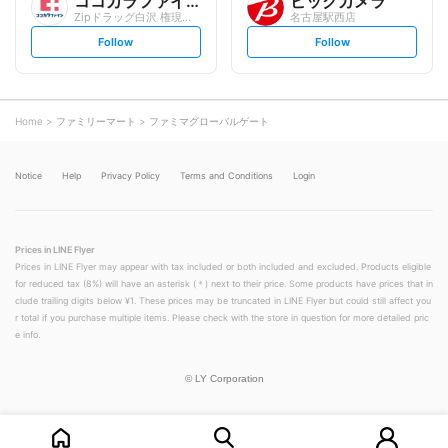
ココカラファイン
ビックカメラ
Zipドラッグ白沢 権現通店
名古屋駅西店
s
s
Follow
Follow
e
e
t
t
f
f
o
o
l
l
l
l
o
o
Home
ファミリーマート
ファミマグローバルゲート
w
w
Notice
Help
Privacy Policy
Terms and Conditions
Login
Prices in LINE Flyer
Prices in LINE Flyer may appear with tax included or both included and excluded. Products eligible
for reduced tax (8%) will have an asterisk (＊) next to their price. Some products have prices that in
clude trailing digits below ¥1. These prices may be truncated in LINE Flyer but could still affect you
r total if you purchase multiple items. Please check with the store in question for more detailed pric
e info.
©
LY Corporation