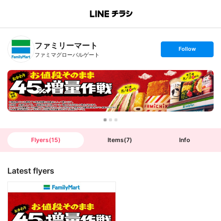
B
r
a
n
ファミリーマート
c
s
Follow
h
e
ファミマグローバルゲート
T
t
o
f
p
o
l
l
o
w
Flyers
(
15
)
Items
(
7
)
Info
Latest flyers