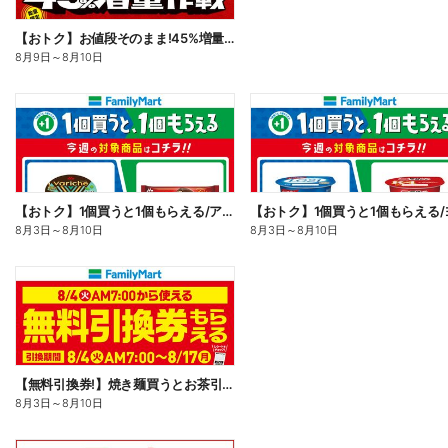
【おトク】お値段そのまま!45%増量作戦!
8月9日
～
8月10日
【おトク】1個買うと1個もらえる/アイス
8月3日
～
8月10日
8月3日
～
8月10日
【無料引換券!】焼き麺買うとお茶引換券貰える!
8月3日
～
8月10日