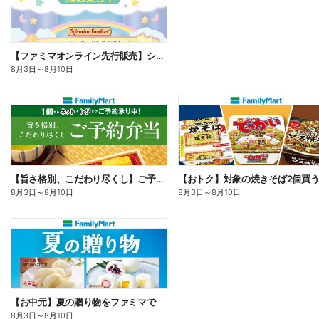
【ファミマオンライン先行販売】シルバニアファミリー
8月3日
～
8月10日
【旨さ格別、こだわり尽くし】ご予約弁当
8月3日
～
8月10日
8月3日
～
8月10日
【お中元】夏の贈り物をファミマで
8月3日
～
8月10日