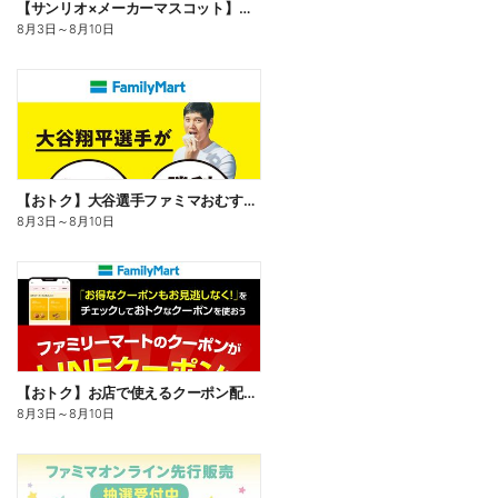
【サンリオ×メーカーマスコット】オリジナルグッズ貰える!
8月3日
～
8月10日
【おトク】大谷選手ファミマおむすび割
8月3日
～
8月10日
【おトク】お店で使えるクーポン配信中
8月3日
～
8月10日