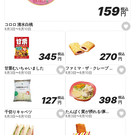
159
159
税込
税込
円
円
コロロ 清水白桃
s
8月3日
〜
8月10日
e
t
f
a
v
o
270
270
345
345
税込
税込
税込
税込
r
円
円
円
円
i
t
e
ファミマ・ザ・クレープ 生チョコ
甘栗むいちゃいました
s
s
8月3日
〜
8月10日
8月3日
〜
8月10日
e
e
t
t
f
f
a
a
v
v
o
o
398
398
127
127
税込
税込
税込
税込
r
r
円
円
円
円
i
i
t
t
e
e
たんぱく質が摂れる!豚しゃぶのパスタサラダ
千切りキャベツ
s
s
8月3日
〜
8月10日
8月3日
〜
8月10日
e
e
t
t
f
f
a
a
v
v