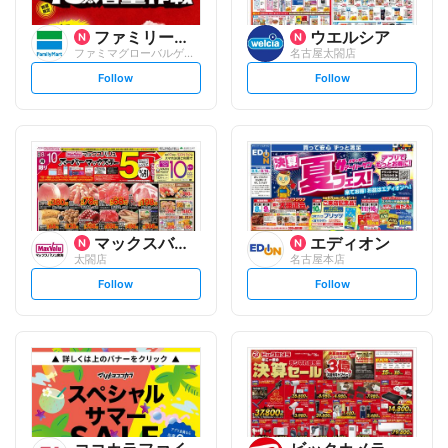
ファミリーマート
ウエルシア
ファミマグローバルゲート/S
名古屋太閤店
s
s
Follow
Follow
e
e
t
t
f
f
o
o
l
l
l
l
o
o
w
w
マックスバリュ
エディオン
太閤店
名古屋本店
s
s
Follow
Follow
e
e
t
t
f
f
o
o
l
l
l
l
o
o
w
w