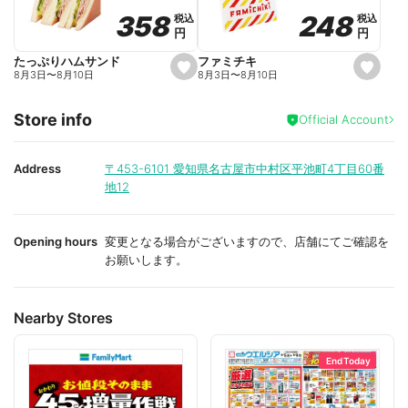
o
o
248
248
358
358
税込
税込
税込
税込
r
r
円
円
円
円
i
i
t
t
e
e
ファミチキ
たっぷりハムサンド
s
s
8月3日
〜
8月10日
8月3日
〜
8月10日
e
e
t
t
f
f
Store info
a
a
Official Account
v
v
o
o
r
r
i
i
Address
〒453-6101
愛知県名古屋市中村区平池町4丁目60番
t
t
地12
e
e
Opening hours
変更となる場合がございますので、店舗にてご確認を
お願いします。
Nearby Stores
End Today