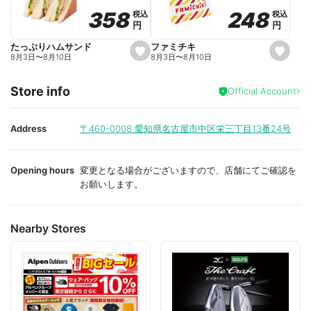
o
o
248
248
358
358
税込
税込
税込
税込
r
r
円
円
円
円
i
i
t
t
e
e
ファミチキ
たっぷりハムサンド
s
s
8月3日
〜
8月10日
8月3日
〜
8月10日
e
e
t
t
f
f
Store info
a
a
Official Account
v
v
o
o
r
r
i
i
Address
〒460-0008
愛知県名古屋市中区栄三丁目13番24号
t
t
e
e
Opening hours
変更となる場合がございますので、店舗にてご確認を
お願いします。
Nearby Stores