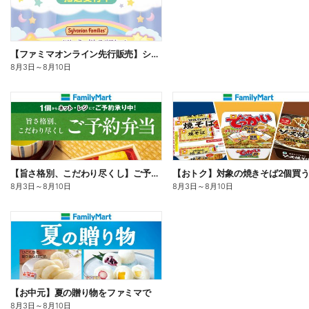
【ファミマオンライン先行販売】シルバニアファミリー
8月3日
～
8月10日
【旨さ格別、こだわり尽くし】ご予約弁当
8月3日
～
8月10日
8月3日
～
8月10日
【お中元】夏の贈り物をファミマで
8月3日
～
8月10日