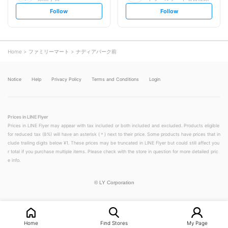
s
s
Follow
Follow
e
e
t
t
f
f
o
o
l
l
l
l
o
o
Home
ファミリーマート
ナディアパーク前
w
w
Notice
Help
Privacy Policy
Terms and Conditions
Login
Prices in LINE Flyer
Prices in LINE Flyer may appear with tax included or both included and excluded. Products eligible
for reduced tax (8%) will have an asterisk (＊) next to their price. Some products have prices that in
clude trailing digits below ¥1. These prices may be truncated in LINE Flyer but could still affect you
r total if you purchase multiple items. Please check with the store in question for more detailed pric
e info.
©
LY Corporation
Home
Find Stores
My Page