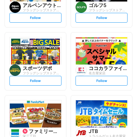
アルペンアウトドアーズ
ゴルフ5
フラッグシップストア名古屋栄店
フラッグシップストア名古屋栄店
s
s
Follow
Follow
e
e
t
t
f
f
o
o
l
l
l
l
o
o
w
w
スポーツデポ
ココカラファイン
フラッグシップストア名古屋栄店
名古屋栄店
s
s
Follow
Follow
e
e
t
t
f
f
o
o
l
l
l
l
o
o
w
w
ファミリーマート
JTB
栄三丁目
トラベルゲート名古屋栄