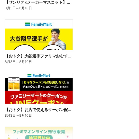
【サンリオ×メーカーマスコット】オリジナルグッズ貰える!
8月3日
～
8月10日
【おトク】大谷選手ファミマおむすび割
8月3日
～
8月10日
【おトク】お店で使えるクーポン配信中
8月3日
～
8月10日