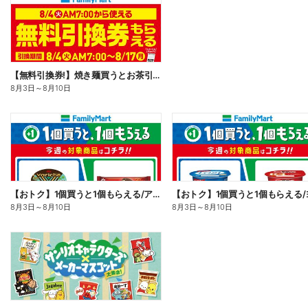
【無料引換券!】焼き麺買うとお茶引換券貰える!
8月3日
～
8月10日
【おトク】1個買うと1個もらえる/アイス
8月3日
～
8月10日
8月3日
～
8月10日