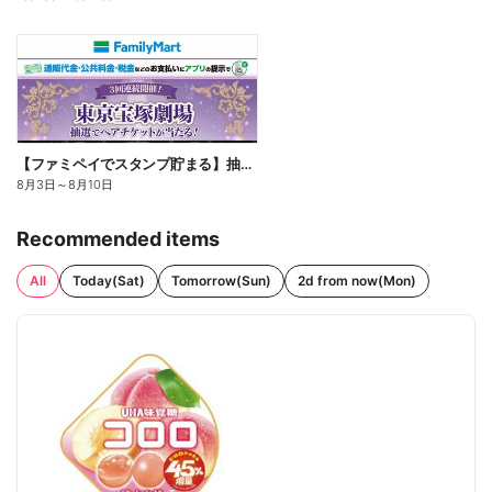
【ファミペイでスタンプ貯まる】抽選でペアチケットが当たる!
8月3日
～
8月10日
Recommended items
All
Today(Sat)
Tomorrow(Sun)
2d from now(Mon)