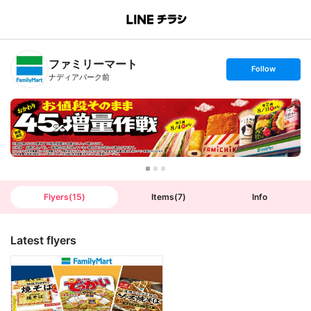
B
r
a
n
ファミリーマート
c
s
Follow
h
e
ナディアパーク前
T
t
o
f
p
o
l
l
o
w
Flyers
(
15
)
Items
(
7
)
Info
Latest flyers