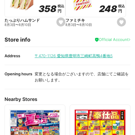
o
o
248
248
358
358
税込
税込
税込
税込
r
r
円
円
円
円
i
i
t
t
e
e
ファミチキ
たっぷりハムサンド
s
s
8月3日
〜
8月10日
8月3日
〜
8月10日
e
e
t
t
f
f
Store info
a
a
Official Account
v
v
o
o
r
r
i
i
Address
〒470-1126
愛知県豊明市三崎町高鴨4番地5
t
t
e
e
Opening hours
変更となる場合がございますので、店舗にてご確認を
お願いします。
Nearby Stores