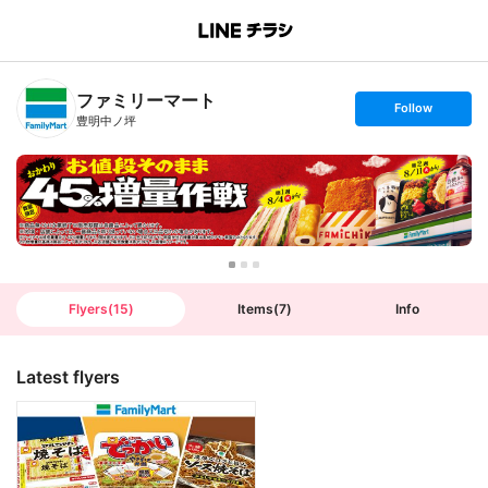
B
r
a
n
ファミリーマート
c
s
Follow
h
e
豊明中ノ坪
T
t
o
f
p
o
l
l
o
w
Flyers
(
15
)
Items
(
7
)
Info
Latest flyers