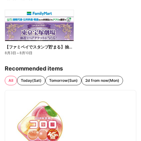
【ファミペイでスタンプ貯まる】抽選でペアチケットが当たる!
8月3日
～
8月10日
Recommended items
All
Today(Sat)
Tomorrow(Sun)
2d from now(Mon)