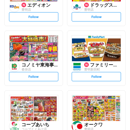
エディオン
ドラッグスギヤマ
豊明店
豊明店
s
s
Follow
Follow
e
e
t
t
f
f
o
o
l
l
l
l
o
o
w
w
コノミヤ東海事業本部
ファミリーマート
沓掛店
豊明新田町
s
s
Follow
Follow
e
e
t
t
f
f
o
o
l
l
l
l
o
o
w
w
コープあいち
オークワ
コープとよあけ店
豊明店