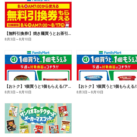
【無料引換券!】焼き麺買うとお茶引換券貰える!
8月3日
～
8月10日
【おトク】1個買うと1個もらえる/アイス
8月3日
～
8月10日
8月3日
～
8月10日