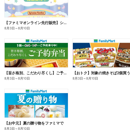
【ファミマオンライン先行販売】シルバニアファミリー
8月3日
～
8月10日
【旨さ格別、こだわり尽くし】ご予約弁当
8月3日
～
8月10日
8月3日
～
8月10日
【お中元】夏の贈り物をファミマで
8月3日
～
8月10日