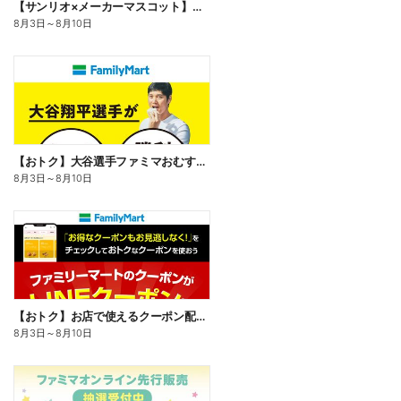
【サンリオ×メーカーマスコット】オリジナルグッズ貰える!
8月3日
～
8月10日
【おトク】大谷選手ファミマおむすび割
8月3日
～
8月10日
【おトク】お店で使えるクーポン配信中
8月3日
～
8月10日