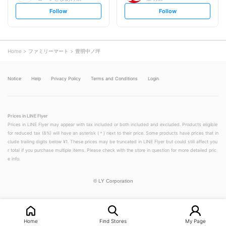
s
s
Follow
Follow
e
e
t
t
f
f
o
o
l
l
l
l
o
o
Home
ファミリーマート
豊明中ノ坪
w
w
Notice
Help
Privacy Policy
Terms and Conditions
Login
Prices in LINE Flyer
Prices in LINE Flyer may appear with tax included or both included and excluded. Products eligible
for reduced tax (8%) will have an asterisk (＊) next to their price. Some products have prices that in
clude trailing digits below ¥1. These prices may be truncated in LINE Flyer but could still affect you
r total if you purchase multiple items. Please check with the store in question for more detailed pric
e info.
©
LY Corporation
Home
Find Stores
My Page