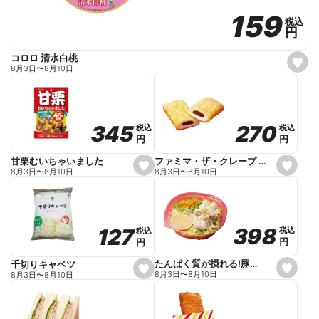
159
159
税込
税込
円
円
コロロ 清水白桃
s
8月3日
〜
8月10日
e
t
f
a
v
o
270
270
345
345
税込
税込
税込
税込
r
円
円
円
円
i
t
e
ファミマ・ザ・クレープ 生チョコ
甘栗むいちゃいました
s
s
8月3日
〜
8月10日
8月3日
〜
8月10日
e
e
t
t
f
f
a
a
v
v
o
o
398
398
127
127
税込
税込
税込
税込
r
r
円
円
円
円
i
i
t
t
e
e
たんぱく質が摂れる!豚しゃぶのパスタサラダ
千切りキャベツ
s
s
8月3日
〜
8月10日
8月3日
〜
8月10日
e
e
t
t
f
f
a
a
v
v