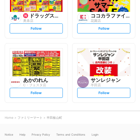
ドラッグスギヤマ
ココカラファイン
奥条店
花園店
s
s
Follow
Follow
e
e
t
t
f
f
o
o
l
l
l
l
o
o
w
w
あかのれん
サンレジャン
C・フェスタ店
半田店
s
s
Follow
Follow
e
e
t
t
f
f
o
o
l
l
l
l
o
o
Home
ファミリーマート
半田板山町
w
w
Notice
Help
Privacy Policy
Terms and Conditions
Login