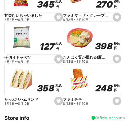
270
270
345
345
税込
税込
税込
税込
r
円
円
円
円
i
t
e
ファミマ・ザ・クレープ 生チョコ
甘栗むいちゃいました
s
s
8月3日
〜
8月10日
8月3日
〜
8月10日
e
e
t
t
f
f
a
a
v
v
o
o
398
398
127
127
税込
税込
税込
税込
r
r
円
円
円
円
i
i
t
t
e
e
たんぱく質が摂れる!豚しゃぶのパスタサラダ
千切りキャベツ
s
s
8月3日
〜
8月10日
8月3日
〜
8月10日
e
e
t
t
f
f
a
a
v
v
o
o
248
248
358
358
税込
税込
税込
税込
r
r
円
円
円
円
i
i
t
t
e
e
ファミチキ
たっぷりハムサンド
s
s
8月3日
〜
8月10日
8月3日
〜
8月10日
e
e
t
t
f
f
Store info
a
a
Official Account
v
v
o
o
r
r