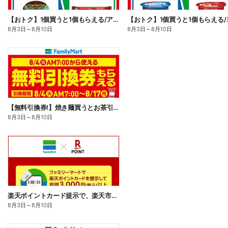
【おトク】1個買うと1個もらえる/アイス
8月3日
～
8月10日
8月3日
～
8月10日
【無料引換券!】焼き麺買うとお茶引換券貰える!
8月3日
～
8月10日
楽天ポイントカード提示で、楽天市場でのお買い物がおトクに!
8月3日
～
8月10日