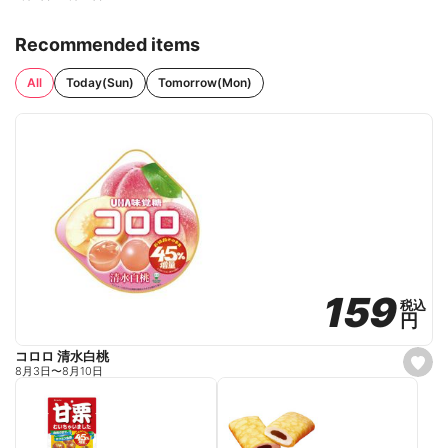
Recommended items
All
Today(Sun)
Tomorrow(Mon)
159
159
税込
税込
円
円
コロロ 清水白桃
s
8月3日
〜
8月10日
e
t
f
a
v
o