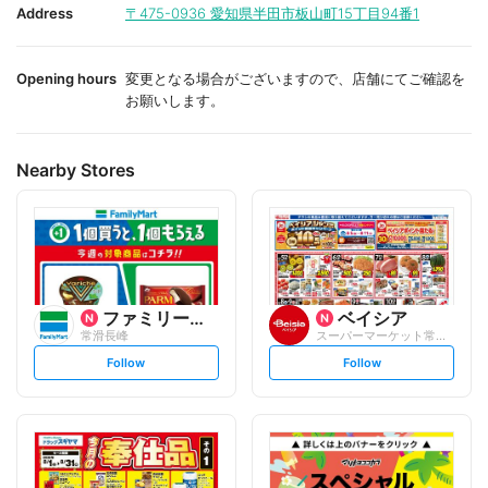
i
i
Address
〒475-0936
愛知県半田市板山町15丁目94番1
t
t
e
e
Opening hours
変更となる場合がございますので、店舗にてご確認を
お願いします。
Nearby Stores
ファミリーマート
ベイシア
常滑長峰
スーパーマーケット常滑インター店
s
s
Follow
Follow
e
e
t
t
f
f
o
o
l
l
l
l
o
o
w
w