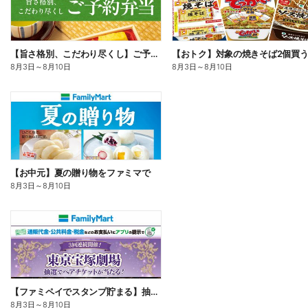
【旨さ格別、こだわり尽くし】ご予約弁当
8月3日
～
8月10日
8月3日
～
8月10日
【お中元】夏の贈り物をファミマで
8月3日
～
8月10日
【ファミペイでスタンプ貯まる】抽選でペアチケットが当たる!
8月3日
～
8月10日