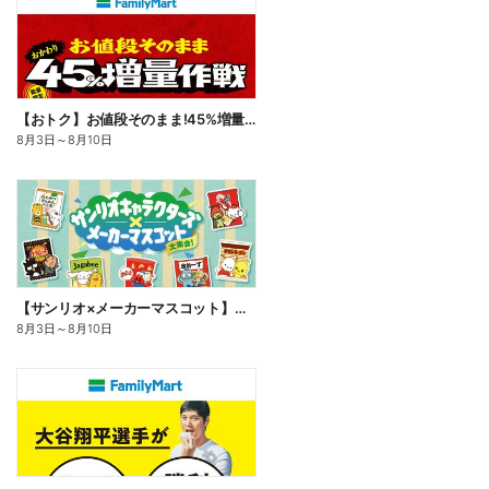
【おトク】お値段そのまま!45%増量作戦!
8月3日
～
8月10日
【サンリオ×メーカーマスコット】オリジナルグッズ貰える!
8月3日
～
8月10日