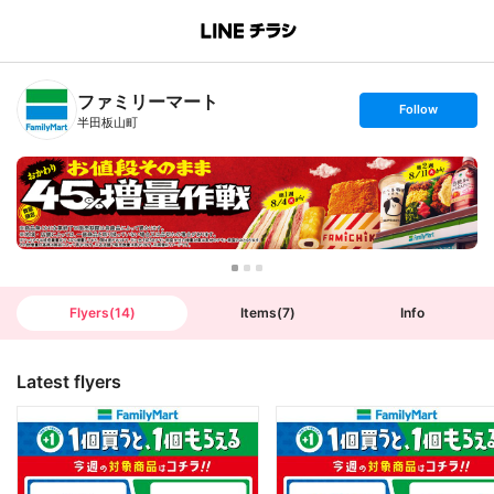
B
r
a
n
ファミリーマート
c
s
Follow
h
e
半田板山町
T
t
o
f
p
o
l
l
o
w
Flyers
(
14
)
Items
(
7
)
Info
Latest flyers