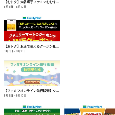
【おトク】大谷選手ファミマおむすび割
8月3日
～
8月10日
【おトク】お店で使えるクーポン配信中
8月3日
～
8月10日
【ファミマオンライン先行販売】シルバニアファミリー
8月3日
～
8月10日