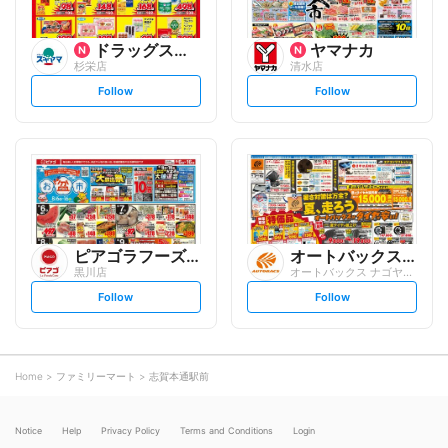
ドラッグスギヤマ
ヤマナカ
杉栄店
清水店
s
s
Follow
Follow
e
e
t
t
f
f
o
o
l
l
l
l
o
o
w
w
ピアゴラフーズコア
オートバックスグループ
黒川店
オートバックス ナゴヤ東店
s
s
Follow
Follow
e
e
t
t
f
f
o
o
l
l
l
l
o
o
Home
ファミリーマート
志賀本通駅前
w
w
Notice
Help
Privacy Policy
Terms and Conditions
Login