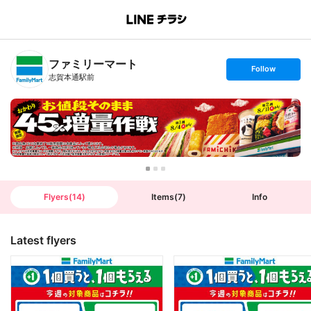
B
r
a
n
ファミリーマート
c
s
Follow
h
e
志賀本通駅前
T
t
o
f
p
o
l
l
o
w
Flyers
(
14
)
Items
(
7
)
Info
Latest flyers