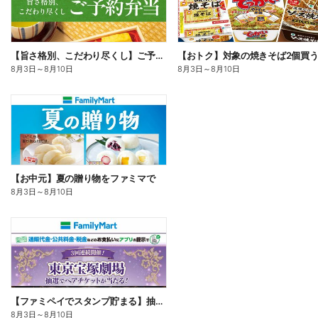
【旨さ格別、こだわり尽くし】ご予約弁当
8月3日
～
8月10日
8月3日
～
8月10日
【お中元】夏の贈り物をファミマで
8月3日
～
8月10日
【ファミペイでスタンプ貯まる】抽選でペアチケットが当たる!
8月3日
～
8月10日