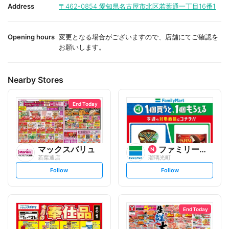
i
i
Address
〒462-0854
愛知県名古屋市北区若葉通一丁目16番1
t
t
e
e
Opening hours
変更となる場合がございますので、店舗にてご確認を
お願いします。
Nearby Stores
End Today
マックスバリュ
ファミリーマート
若葉通店
瑠璃光町
s
s
Follow
Follow
e
e
t
t
f
f
o
o
l
l
l
l
o
o
End Today
w
w