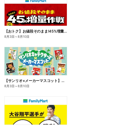
【おトク】お値段そのまま!45%増量作戦!
8月3日
～
8月10日
【サンリオ×メーカーマスコット】オリジナルグッズ貰える!
8月3日
～
8月10日