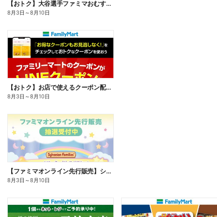
【おトク】大谷選手ファミマおむすび割
8月3日
～
8月10日
【おトク】お店で使えるクーポン配信中
8月3日
～
8月10日
【ファミマオンライン先行販売】シルバニアファミリー
8月3日
～
8月10日