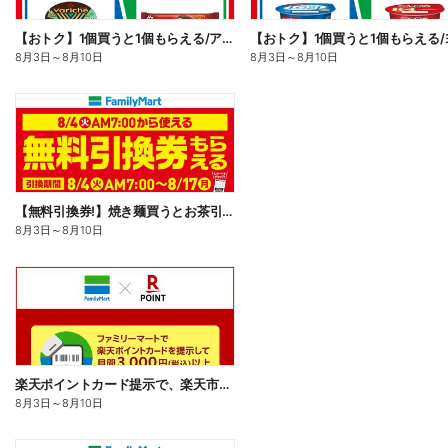
【おトク】1個買うと1個もらえる/アイス
8月3日
～
8月10日
8月3日
～
8月10日
【無料引換券!】焼き麺買うとお茶引換券貰える!
8月3日
～
8月10日
楽天ポイントカード提示で、楽天市場でのお買い物がおトクに!
8月3日
～
8月10日