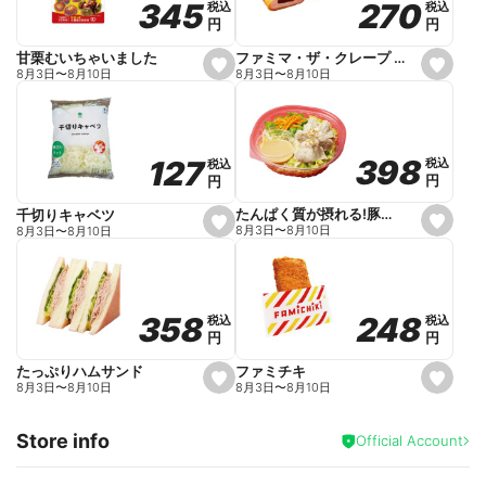
270
270
345
345
税込
税込
税込
税込
r
円
円
円
円
i
t
e
ファミマ・ザ・クレープ 生チョコ
甘栗むいちゃいました
s
s
8月3日
〜
8月10日
8月3日
〜
8月10日
e
e
t
t
f
f
a
a
v
v
o
o
398
398
127
127
税込
税込
税込
税込
r
r
円
円
円
円
i
i
t
t
e
e
たんぱく質が摂れる!豚しゃぶのパスタサラダ
千切りキャベツ
s
s
8月3日
〜
8月10日
8月3日
〜
8月10日
e
e
t
t
f
f
a
a
v
v
o
o
248
248
358
358
税込
税込
税込
税込
r
r
円
円
円
円
i
i
t
t
e
e
ファミチキ
たっぷりハムサンド
s
s
8月3日
〜
8月10日
8月3日
〜
8月10日
e
e
t
t
f
f
Store info
a
a
Official Account
v
v
o
o
r
r