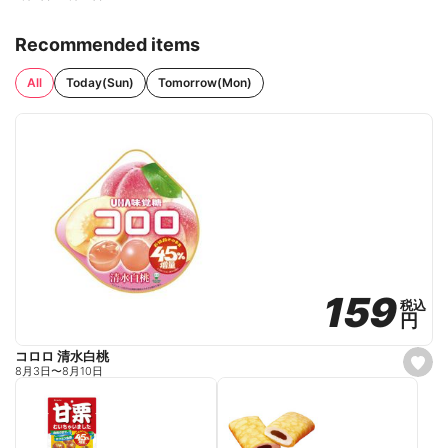
Recommended items
All
Today(Sun)
Tomorrow(Mon)
159
159
税込
税込
円
円
コロロ 清水白桃
s
8月3日
〜
8月10日
e
t
f
a
v
o