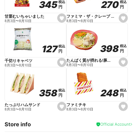
270
270
345
345
税込
税込
税込
税込
r
円
円
円
円
i
t
e
ファミマ・ザ・クレープ 生チョコ
甘栗むいちゃいました
s
s
8月3日
〜
8月10日
8月3日
〜
8月10日
e
e
t
t
f
f
a
a
v
v
o
o
398
398
127
127
税込
税込
税込
税込
r
r
円
円
円
円
i
i
t
t
e
e
たんぱく質が摂れる!豚しゃぶのパスタサラダ
千切りキャベツ
s
s
8月3日
〜
8月10日
8月3日
〜
8月10日
e
e
t
t
f
f
a
a
v
v
o
o
248
248
358
358
税込
税込
税込
税込
r
r
円
円
円
円
i
i
t
t
e
e
ファミチキ
たっぷりハムサンド
s
s
8月3日
〜
8月10日
8月3日
〜
8月10日
e
e
t
t
f
f
Store info
a
a
Official Account
v
v
o
o
r
r