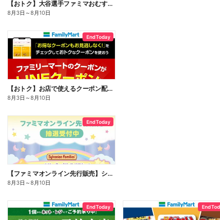
【おトク】大谷選手ファミマおむすび割
8月3日
～
8月10日
End Today
【おトク】お店で使えるクーポン配信中
8月3日
～
8月10日
End Today
【ファミマオンライン先行販売】シルバニアファミリー
8月3日
～
8月10日
End Today
End To