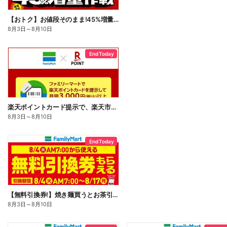
【おトク】お値段そのまま!45%増量作戦!
8月3日
～
8月10日
End Today
楽天ポイントカード提示で、楽天市場でのお買い物がおトクに!
8月3日
～
8月10日
End Today
【無料引換券!】焼き麺買うとお茶引換券貰える!
8月3日
～
8月10日