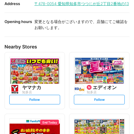
i
i
Address
〒478-0054
愛知県知多市つつじが丘2丁目2番地の13
t
t
e
e
Opening hours
変更となる場合がございますので、店舗にてご確認を
お願いします。
Nearby Stores
ヤマナカ
エディオン
知多店
知多店
s
s
Follow
Follow
e
e
t
t
f
f
o
o
l
l
l
l
o
o
End Today
w
w