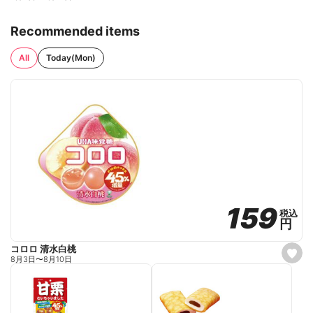
Recommended items
All
Today(Mon)
159
159
税込
税込
円
円
コロロ 清水白桃
s
8月3日
〜
8月10日
e
t
f
a
v
o