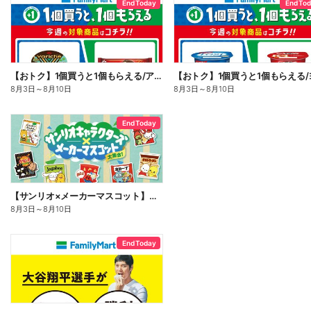
End Today
End To
【おトク】1個買うと1個もらえる/アイス
8月3日
～
8月10日
8月3日
～
8月10日
End Today
【サンリオ×メーカーマスコット】オリジナルグッズ貰える!
8月3日
～
8月10日
End Today