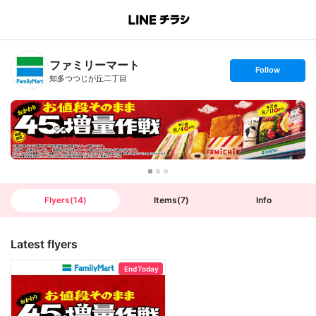
B
r
a
n
ファミリーマート
c
s
Follow
h
e
知多つつじが丘二丁目
T
t
o
f
p
o
l
l
o
w
Flyers
(
14
)
Items
(
7
)
Info
Latest flyers
End Today