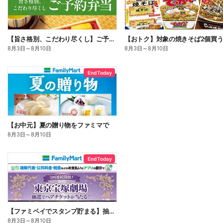
【旨さ格別、こだわり尽くし】ご予約弁当
8月3日
～
8月10日
8月3日
～
8月10日
End Today
【お中元】夏の贈り物をファミマで
8月3日
～
8月10日
End Today
【ファミペイでスタンプ貯まる】抽選でペアチケットが当たる!
8月3日
～
8月10日