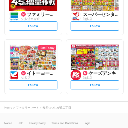
ファミリーマート
スーパーセンターオークワ
知多清水が丘
知多店
s
s
Follow
Follow
e
e
t
t
f
f
o
o
l
l
l
l
o
o
End Today
w
w
イトーヨーカ堂
ケーズデンキ
知多店
知多店
s
s
Follow
Follow
e
e
t
t
f
f
o
o
l
l
l
l
o
o
Home
ファミリーマート
知多つつじが丘二丁目
w
w
Notice
Help
Privacy Policy
Terms and Conditions
Login