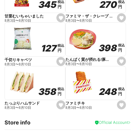
270
270
345
345
税込
税込
税込
税込
r
円
円
円
円
i
t
e
ファミマ・ザ・クレープ 生チョコ
甘栗むいちゃいました
s
s
8月3日
〜
8月10日
8月3日
〜
8月10日
e
e
t
t
f
f
a
a
v
v
o
o
398
398
127
127
税込
税込
税込
税込
r
r
円
円
円
円
i
i
t
t
e
e
たんぱく質が摂れる!豚しゃぶのパスタサラダ
千切りキャベツ
s
s
8月3日
〜
8月10日
8月3日
〜
8月10日
e
e
t
t
f
f
a
a
v
v
o
o
248
248
358
358
税込
税込
税込
税込
r
r
円
円
円
円
i
i
t
t
e
e
ファミチキ
たっぷりハムサンド
s
s
8月3日
〜
8月10日
8月3日
〜
8月10日
e
e
t
t
f
f
Store info
a
a
Official Account
v
v
o
o
r
r