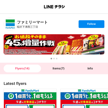
B
r
a
n
ファミリーマート
c
s
Follow
h
e
稲沢下津西三丁目
T
t
o
f
p
o
l
l
o
w
Flyers
(
14
)
Items
(
7
)
Info
Latest flyers