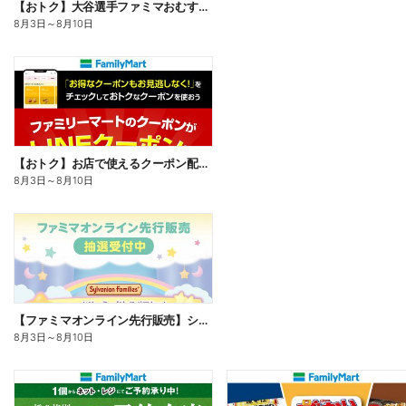
【おトク】大谷選手ファミマおむすび割
8月3日
～
8月10日
【おトク】お店で使えるクーポン配信中
8月3日
～
8月10日
【ファミマオンライン先行販売】シルバニアファミリー
8月3日
～
8月10日