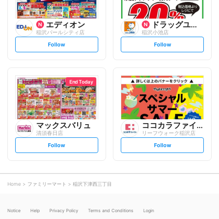
エディオン
ドラッグユタカ
稲沢パールシティ店
稲沢小池店
s
s
Follow
Follow
e
e
t
t
f
f
o
o
l
l
l
l
o
o
End Today
w
w
マックスバリュ
ココカラファイン
清須春日店
リーフウォーク稲沢店
s
s
Follow
Follow
e
e
t
t
f
f
o
o
l
l
l
l
o
o
Home
ファミリーマート
稲沢下津西三丁目
w
w
Notice
Help
Privacy Policy
Terms and Conditions
Login