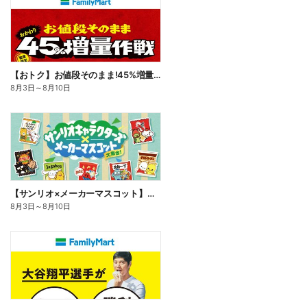
【おトク】お値段そのまま!45%増量作戦!
8月3日
～
8月10日
【サンリオ×メーカーマスコット】オリジナルグッズ貰える!
8月3日
～
8月10日