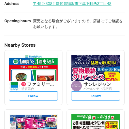
i
i
Address
〒492-8082
愛知県稲沢市下津下町西3丁目48
t
t
e
e
Opening hours
変更となる場合がございますので、店舗にてご確認を
お願いします。
Nearby Stores
ファミリーマート
サンレジャン
清須落合
パールシティ稲沢店
s
s
Follow
Follow
e
e
t
t
f
f
o
o
l
l
l
l
o
o
w
w