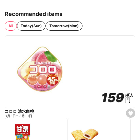
Recommended items
All
Today(Sun)
Tomorrow(Mon)
159
159
税込
税込
円
円
コロロ 清水白桃
s
8月3日
〜
8月10日
e
t
f
a
v
o