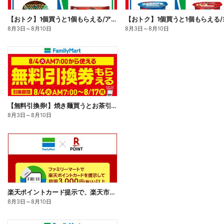
【おトク】1個買うと1個もらえる/アイス
8月3日
～
8月10日
8月3日
～
8月10日
【無料引換券!】焼き麺買うとお茶引換券貰える!
8月3日
～
8月10日
楽天ポイントカード提示で、楽天市場でのお買い物がおトクに!
8月3日
～
8月10日