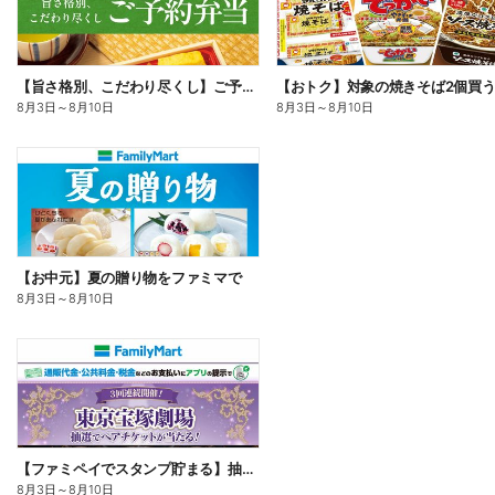
【旨さ格別、こだわり尽くし】ご予約弁当
8月3日
～
8月10日
8月3日
～
8月10日
【お中元】夏の贈り物をファミマで
8月3日
～
8月10日
【ファミペイでスタンプ貯まる】抽選でペアチケットが当たる!
8月3日
～
8月10日