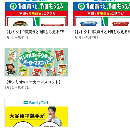
【おトク】1個買うと1個もらえる/アイス
8月3日
～
8月10日
8月3日
～
8月10日
【サンリオ×メーカーマスコット】オリジナルグッズ貰える!
8月3日
～
8月10日