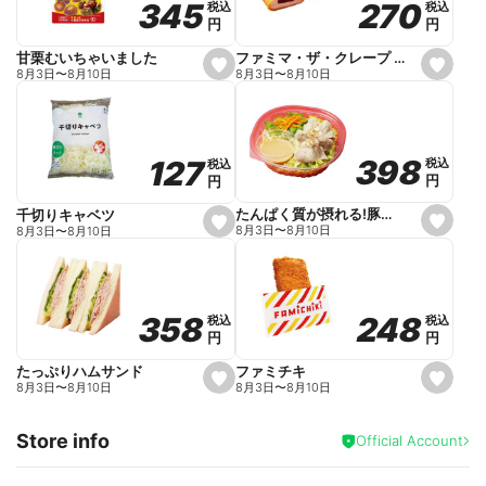
270
270
345
345
税込
税込
税込
税込
r
円
円
円
円
i
t
e
ファミマ・ザ・クレープ 生チョコ
甘栗むいちゃいました
s
s
8月3日
〜
8月10日
8月3日
〜
8月10日
e
e
t
t
f
f
a
a
v
v
o
o
398
398
127
127
税込
税込
税込
税込
r
r
円
円
円
円
i
i
t
t
e
e
たんぱく質が摂れる!豚しゃぶのパスタサラダ
千切りキャベツ
s
s
8月3日
〜
8月10日
8月3日
〜
8月10日
e
e
t
t
f
f
a
a
v
v
o
o
248
248
358
358
税込
税込
税込
税込
r
r
円
円
円
円
i
i
t
t
e
e
ファミチキ
たっぷりハムサンド
s
s
8月3日
〜
8月10日
8月3日
〜
8月10日
e
e
t
t
f
f
Store info
a
a
Official Account
v
v
o
o
r
r