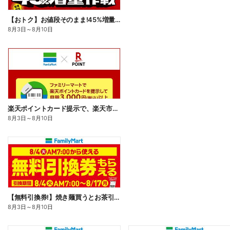
【おトク】お値段そのまま!45%増量作戦!
8月3日
～
8月10日
楽天ポイントカード提示で、楽天市場でのお買い物がおトクに!
8月3日
～
8月10日
【無料引換券!】焼き麺買うとお茶引換券貰える!
8月3日
～
8月10日