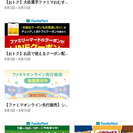
【おトク】大谷選手ファミマおむすび割
8月3日
～
8月10日
【おトク】お店で使えるクーポン配信中
8月3日
～
8月10日
【ファミマオンライン先行販売】シルバニアファミリー
8月3日
～
8月10日