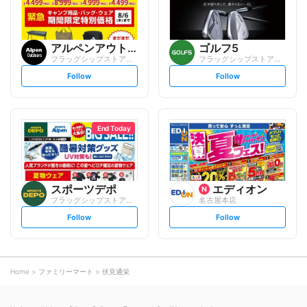
アルペンアウトドアーズ
ゴルフ5
フラッグシップストア名古屋栄店
フラッグシップストア名古屋栄店
s
s
Follow
Follow
e
e
t
t
f
f
o
o
l
l
l
l
o
o
End Today
w
w
スポーツデポ
エディオン
フラッグシップストア名古屋栄店
名古屋本店
s
s
Follow
Follow
e
e
t
t
f
f
o
o
l
l
l
l
o
o
Home
ファミリーマート
伏見通栄
w
w