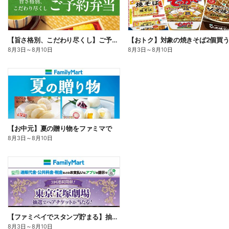
【旨さ格別、こだわり尽くし】ご予約弁当
8月3日
～
8月10日
8月3日
～
8月10日
【お中元】夏の贈り物をファミマで
8月3日
～
8月10日
【ファミペイでスタンプ貯まる】抽選でペアチケットが当たる!
8月3日
～
8月10日