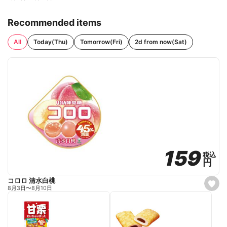
Recommended items
All
Today(Thu)
Tomorrow(Fri)
2d from now(Sat)
159
159
税込
税込
円
円
コロロ 清水白桃
s
8月3日
〜
8月10日
e
t
f
a
v
o