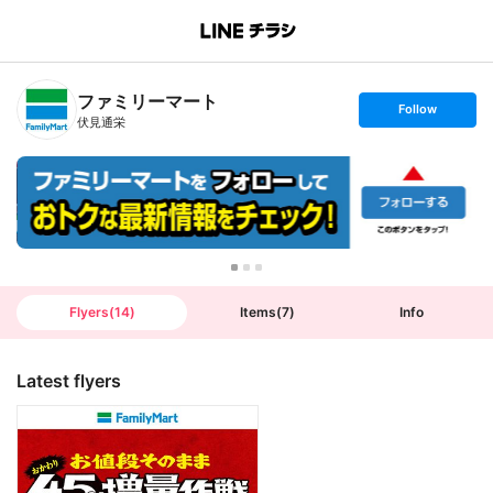
B
r
a
n
ファミリーマート
c
s
Follow
h
e
伏見通栄
T
t
o
f
p
o
l
l
o
w
Flyers
(
14
)
Items
(
7
)
Info
Latest flyers