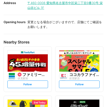
i
i
Address
〒460-0008
愛知県名古屋市中区栄二丁目9番30号 栄
t
t
山吉ビル 1F
e
e
Opening hours
変更となる場合がございますので、店舗にてご確認を
お願いします。
Nearby Stores
ファミリーマート
ココカラファイン
伏見駅前
伏見駅店
s
s
Follow
Follow
e
e
t
t
f
f
o
o
l
l
l
l
o
o
End Today
w
w