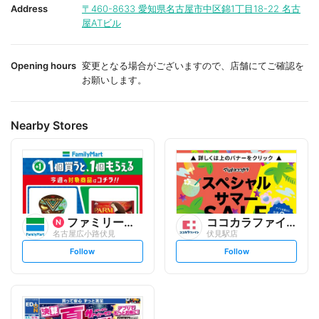
i
i
Address
〒460-8633
愛知県名古屋市中区錦1丁目18-22 名古
t
t
屋ATビル
e
e
Opening hours
変更となる場合がございますので、店舗にてご確認を
お願いします。
Nearby Stores
ファミリーマート
ココカラファイン
名古屋広小路伏見
伏見駅店
s
s
Follow
Follow
e
e
t
t
f
f
o
o
l
l
l
l
o
o
w
w