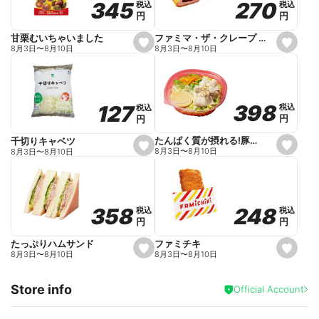
270
270
345
345
税込
税込
税込
税込
r
円
円
円
円
i
t
e
ファミマ・ザ・クレープ 生チョコ
甘栗むいちゃいました
s
s
8月3日
〜
8月10日
8月3日
〜
8月10日
e
e
t
t
f
f
a
a
v
v
o
o
398
398
127
127
税込
税込
税込
税込
r
r
円
円
円
円
i
i
t
t
e
e
たんぱく質が摂れる!豚しゃぶのパスタサラダ
千切りキャベツ
s
s
8月3日
〜
8月10日
8月3日
〜
8月10日
e
e
t
t
f
f
a
a
v
v
o
o
248
248
358
358
税込
税込
税込
税込
r
r
円
円
円
円
i
i
t
t
e
e
ファミチキ
たっぷりハムサンド
s
s
8月3日
〜
8月10日
8月3日
〜
8月10日
e
e
t
t
f
f
Store info
a
a
Official Account
v
v
o
o
r
r