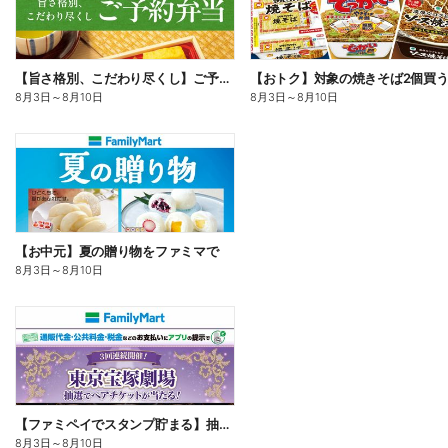
【旨さ格別、こだわり尽くし】ご予約弁当
8月3日
～
8月10日
8月3日
～
8月10日
【お中元】夏の贈り物をファミマで
8月3日
～
8月10日
【ファミペイでスタンプ貯まる】抽選でペアチケットが当たる!
8月3日
～
8月10日