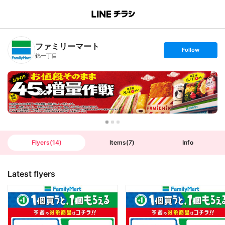
B
r
a
n
ファミリーマート
c
s
Follow
h
e
錦一丁目
T
t
o
f
p
o
l
l
o
w
Flyers
(
14
)
Items
(
7
)
Info
Latest flyers