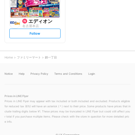
エディオン
名古屋本店
s
Follow
e
t
f
o
l
l
o
Home
ファミリーマート
錦一丁目
w
Notice
Help
Privacy Policy
Terms and Conditions
Login
Prices in LINE Flyer
Prices in LINE Flyer may appear with tax included or both included and excluded. Products eligible
for reduced tax (8%) will have an asterisk (＊) next to their price. Some products have prices that in
clude trailing digits below ¥1. These prices may be truncated in LINE Flyer but could still affect you
r total if you purchase multiple items. Please check with the store in question for more detailed pric
e info.
©
LY Corporation