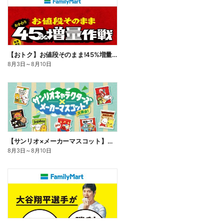
【おトク】お値段そのまま!45%増量作戦!
8月3日
～
8月10日
【サンリオ×メーカーマスコット】オリジナルグッズ貰える!
8月3日
～
8月10日