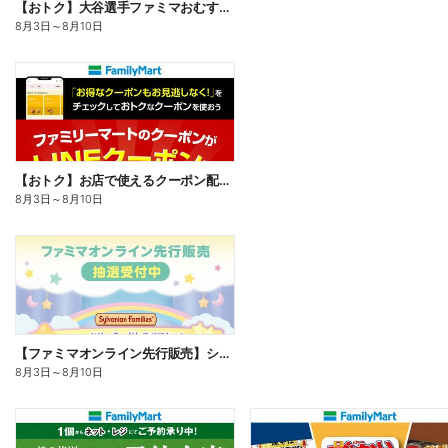
【おトク】大谷選手ファミマおむすび割
8月3日
～
8月10日
【おトク】お店で使えるクーポン配信中
8月3日
～
8月10日
【ファミマオンライン先行販売】シルバニアファミリー
8月3日
～
8月10日