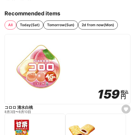
Recommended items
All
Today(Sat)
Tomorrow(Sun)
2d from now(Mon)
159
159
税込
税込
円
円
コロロ 清水白桃
s
8月3日
〜
8月10日
e
t
f
a
v
o