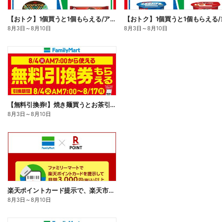
【おトク】1個買うと1個もらえる/アイス
8月3日
～
8月10日
8月3日
～
8月10日
【無料引換券!】焼き麺買うとお茶引換券貰える!
8月3日
～
8月10日
楽天ポイントカード提示で、楽天市場でのお買い物がおトクに!
8月3日
～
8月10日