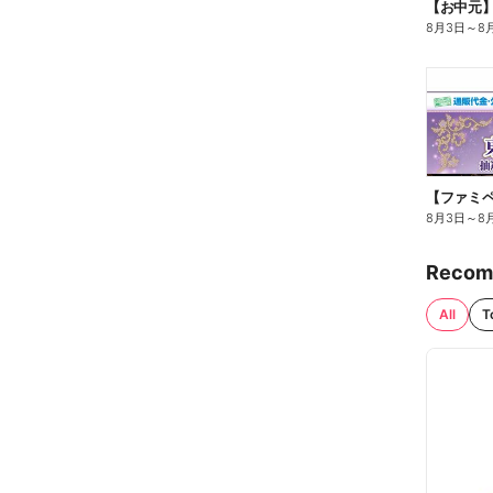
【お中元
8月3日
～
8
8月3日
～
8
Recom
All
T