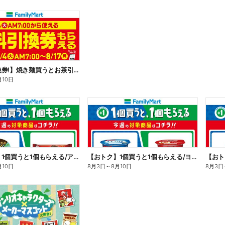
【無料引換券!】焼き麺買うとお茶引換券貰える!
月10日
【おトク】1個買うと1個もらえる/アイス
【おトク】1個買うと1個もらえる/ヨーグルト
【おト
月10日
8月3日
～
8月10日
8月3日