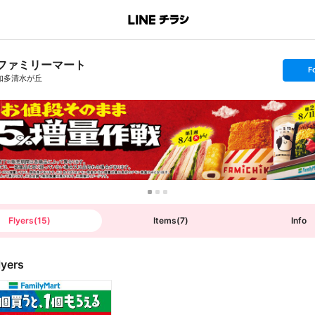
ファミリーマート
s
F
e
知多清水が丘
t
f
o
l
l
o
w
Flyers
(
15
)
Items
(
7
)
Info
lyers