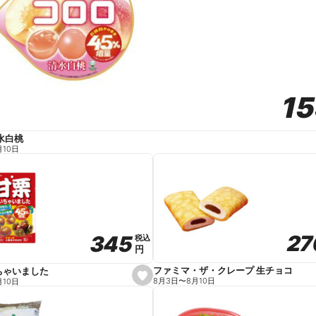
1
1
水白桃
月10日
27
27
345
345
税込
税込
円
円
ファミマ・ザ・クレープ 生チョコ
ちゃいました
s
8月3日
〜
8月10日
月10日
e
t
f
a