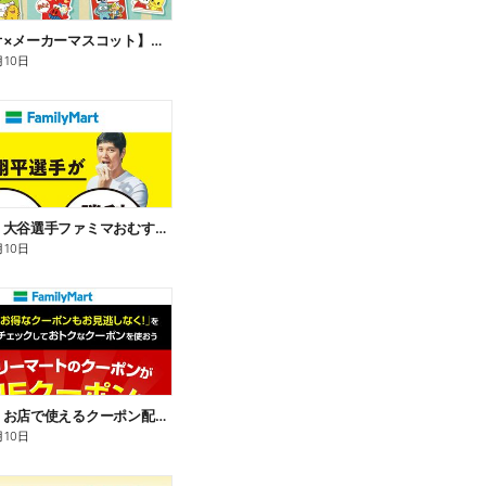
【サンリオ×メーカーマスコット】オリジナルグッズ貰える!
月10日
【おトク】大谷選手ファミマおむすび割
月10日
【おトク】お店で使えるクーポン配信中
月10日