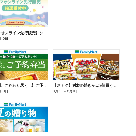
【ファミマオンライン先行販売】シルバニアファミリー
月10日
【旨さ格別、こだわり尽くし】ご予約弁当
【おトク】対象の焼きそば2個買うと100円引き!
月10日
8月3日
～
8月10日