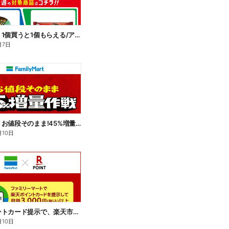
【おトク】1個買うと1個もらえる/アイス
月7日
【おトク】お値段そのまま!45%増量作戦!
月10日
楽天ポイントカード提示で、楽天市場でのお買い物がおトクに!
月10日