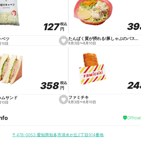
v
o
r
i
t
39
39
127
127
e
税込
税込
円
円
たんぱく質が摂れる!豚しゃぶのパスタサラダ
ャベツ
s
8月3日
〜
8月10日
月10日
e
t
f
a
v
o
r
i
t
24
24
358
358
e
税込
税込
円
円
ファミチキ
ハムサンド
s
8月3日
〜
8月10日
月10日
e
t
f
nfo
a
Officia
v
o
r
i
〒478-0053
愛知県知多市清水が丘2丁目914番地
t