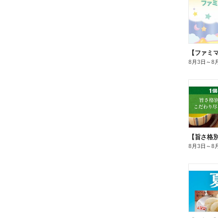
8月3日
～
8
8月3日
～
8