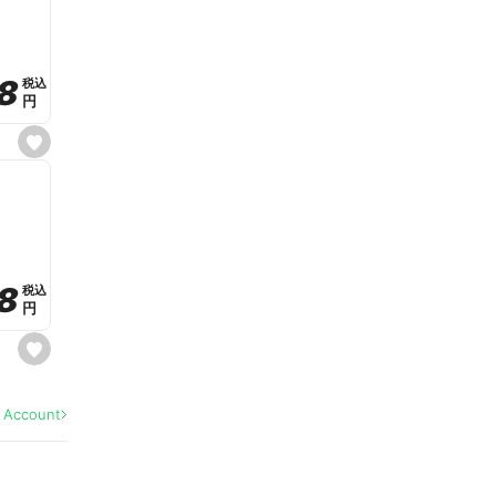
v
o
r
i
t
8
8
e
税込
税込
円
円
s
e
t
f
a
v
o
r
i
t
8
8
e
税込
税込
円
円
s
e
t
f
a
l Account
v
o
r
i
t