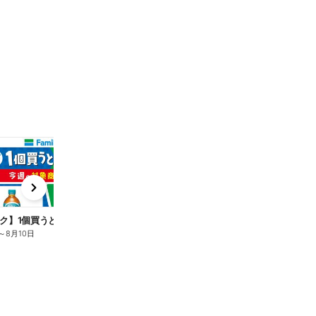
t
x
e
n
ク】1個買うと1個もらえる/麦茶
～
8月10日