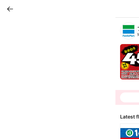
LINEチラシ
B
r
a
n
c
h
T
o
p
Latest f