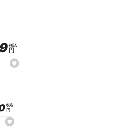
59
59
税込
税込
円
円
s
e
t
f
a
v
o
r
i
t
0
0
税込
税込
e
円
円
s
e
t
f
a