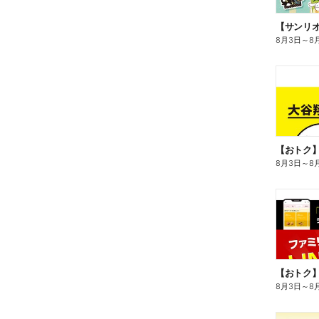
8月3日
～
8
8月3日
～
8
8月3日
～
8