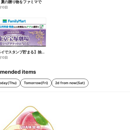
】夏の贈り物をファミマで
月10日
【ファミペイでスタンプ貯まる】抽選でペアチケットが当たる!
月10日
mended items
oday(Thu)
Tomorrow(Fri)
2d from now(Sat)