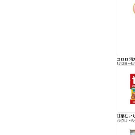
コロロ 清
8月3日
〜
8
甘栗むい
8月3日
〜
8