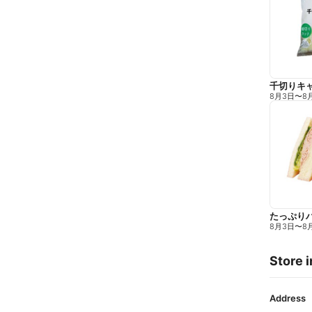
千切りキ
8月3日
〜
8
たっぷり
8月3日
〜
8
Store i
Address