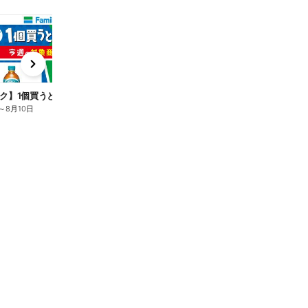
t
x
e
n
ク】1個買うと1個もらえる/麦茶
～
8月10日