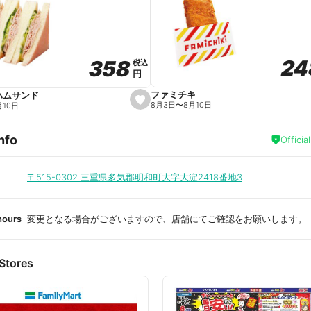
a
v
o
r
i
t
24
24
358
358
e
税込
税込
円
円
ファミチキ
ハムサンド
s
8月3日
〜
8月10日
月10日
e
t
f
nfo
a
Officia
v
o
r
i
〒515-0302
三重県多気郡明和町大字大淀2418番地3
t
e
hours
変更となる場合がございますので、店舗にてご確認をお願いします。
Stores