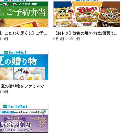
【旨さ格別、こだわり尽くし】ご予約弁当
【おトク】対象の焼きそば2個買うと100円引き!
月10日
8月3日
～
8月10日
】夏の贈り物をファミマで
月10日