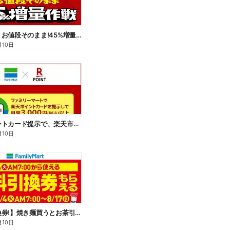
【おトク】お値段そのまま!45%増量作戦!
月10日
楽天ポイントカード提示で、楽天市場でのお買い物がおトクに!
月10日
【無料引換券!】焼き麺買うとお茶引換券貰える!
月10日