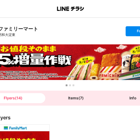
ファミリーマート
s
F
e
明和大淀東
t
f
o
l
l
o
w
Flyers
(
14
)
Items
(
7
)
Info
lyers