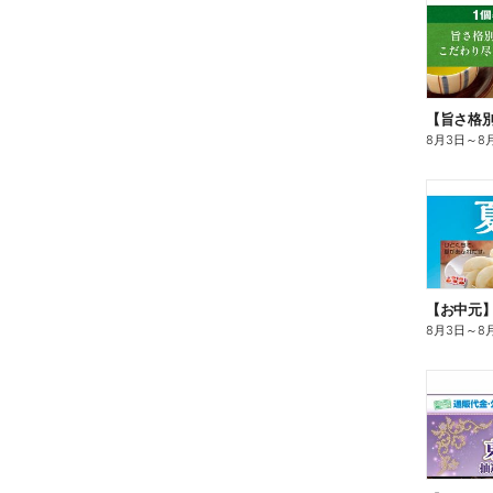
8月3日
～
8
【お中元
8月3日
～
8