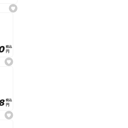
s
e
t
f
a
v
o
r
i
t
0
0
税込
税込
e
円
円
s
e
t
f
a
v
o
r
i
t
8
8
e
税込
税込
円
円
s
e
t
f