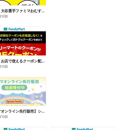
【おトク】大谷選手ファミマおむすび割
月10日
【おトク】お店で使えるクーポン配信中
月10日
【ファミマオンライン先行販売】シルバニアファミリー
月10日