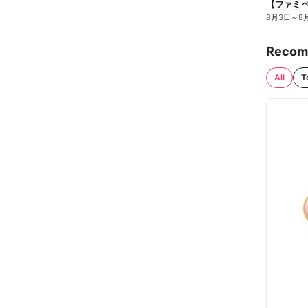
8月3日
～
8
Recom
All
T