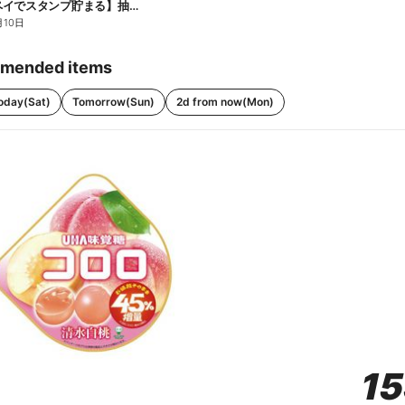
【ファミペイでスタンプ貯まる】抽選でペアチケットが当たる!
月10日
mended items
oday(Sat)
Tomorrow(Sun)
2d from now(Mon)
1
1