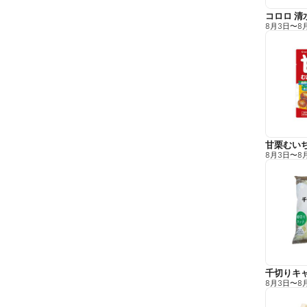
コロロ 清
8月3日
〜
8
甘栗むい
8月3日
〜
8
千切りキ
8月3日
〜
8