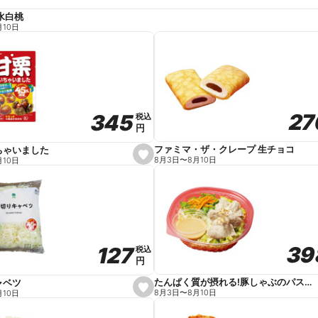
水白桃
月10日
27
27
345
345
税込
税込
円
円
ファミマ・ザ・クレープ 生チョコ
ちゃいました
s
8月3日
〜
8月10日
月10日
e
t
f
a
v
o
r
i
t
39
39
127
127
e
税込
税込
円
円
たんぱく質が摂れる!豚しゃぶのパスタサラダ
ャベツ
s
8月3日
〜
8月10日
月10日
e
t
f