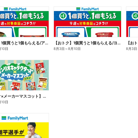
【おトク】1個買うと1個もらえる/アイス
【おトク】1個買うと1個もらえる/ヨーグルト
【おト
月10日
8月3日
～
8月10日
8月3日
【サンリオ×メーカーマスコット】オリジナルグッズ貰える!
月10日