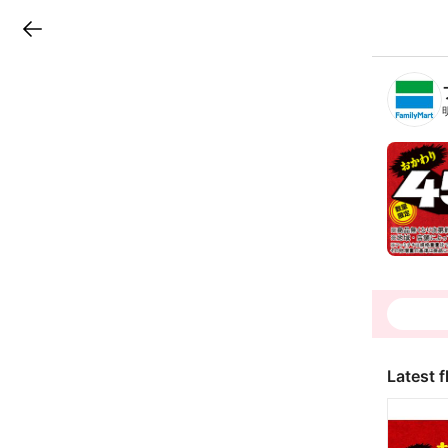
LINEチラシ
B
r
a
n
c
h
T
o
p
Latest f