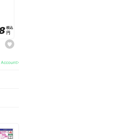
a
v
o
r
i
t
8
8
e
税込
税込
円
円
s
e
t
f
a
l Account
v
o
r
i
t
e