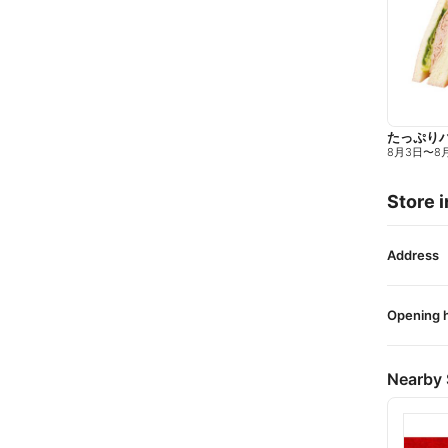
たっぷり
8月3日
〜
8
Store i
Address
Opening 
Nearby 