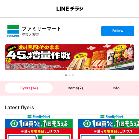
B
r
a
n
ファミリーマート
c
s
Follow
h
e
津市大古曽
T
t
o
f
p
o
l
l
o
w
Flyers
(
14
)
Items
(
7
)
Info
Latest flyers