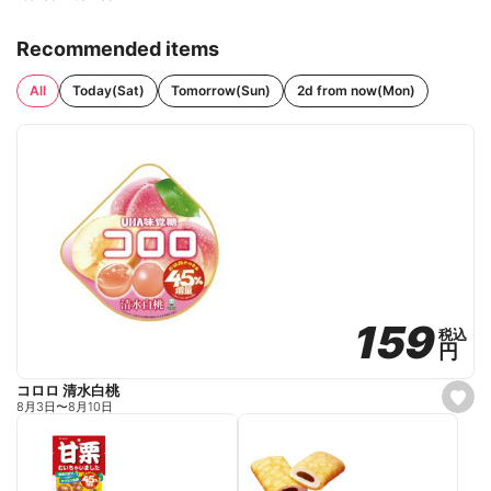
Recommended items
All
Today(Sat)
Tomorrow(Sun)
2d from now(Mon)
159
159
税込
税込
円
円
コロロ 清水白桃
s
8月3日
〜
8月10日
e
t
f
a
v
o