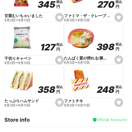
270
270
345
345
税込
税込
税込
税込
r
円
円
円
円
i
t
e
ファミマ・ザ・クレープ 生チョコ
甘栗むいちゃいました
s
s
8月3日
〜
8月10日
8月3日
〜
8月10日
e
e
t
t
f
f
a
a
v
v
o
o
398
398
127
127
税込
税込
税込
税込
r
r
円
円
円
円
i
i
t
t
e
e
たんぱく質が摂れる!豚しゃぶのパスタサラダ
千切りキャベツ
s
s
8月3日
〜
8月10日
8月3日
〜
8月10日
e
e
t
t
f
f
a
a
v
v
o
o
248
248
358
358
税込
税込
税込
税込
r
r
円
円
円
円
i
i
t
t
e
e
ファミチキ
たっぷりハムサンド
s
s
8月3日
〜
8月10日
8月3日
〜
8月10日
e
e
t
t
f
f
Store info
a
a
Official Account
v
v
o
o
r
r