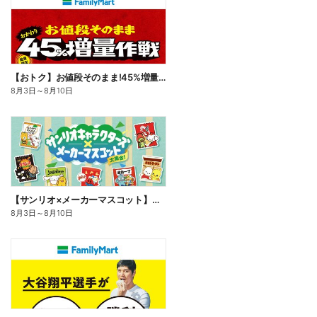
【おトク】お値段そのまま!45%増量作戦!
8月3日
～
8月10日
【サンリオ×メーカーマスコット】オリジナルグッズ貰える!
8月3日
～
8月10日