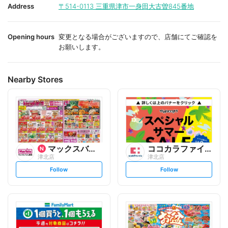
i
i
Address
〒514-0113
三重県津市一身田大古曽845番地
t
t
e
e
Opening hours
変更となる場合がございますので、店舗にてご確認を
お願いします。
Nearby Stores
マックスバリュ
ココカラファイン
津北店
津北店
s
s
Follow
Follow
e
e
t
t
f
f
o
o
l
l
l
l
o
o
w
w