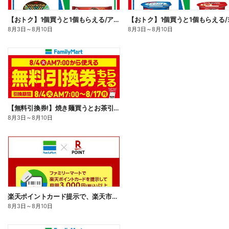
【おトク】1個買うと1個もらえる/アイス
8月3日
～
8月10日
8月3日
～
8月10日
【無料引換券!】焼き麺買うとお茶引換券貰える!
8月3日
～
8月10日
楽天ポイントカード提示で、楽天市場でのお買い物がおトクに!
8月3日
～
8月10日