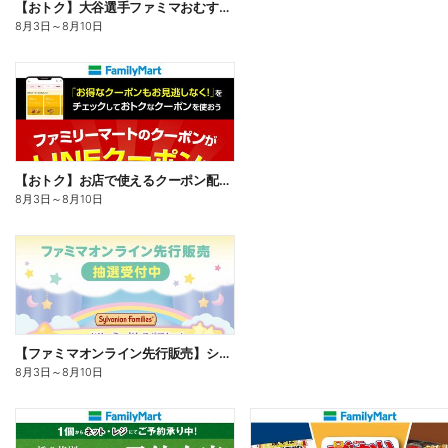
【おトク】大谷選手ファミマおむすび割
8月3日
～
8月10日
【おトク】お店で使えるクーポン配信中
8月3日
～
8月10日
【ファミマオンライン先行販売】シルバニアファミリー
8月3日
～
8月10日